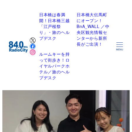
日本橋は春満
日本橋大伝馬町
開！日本橋三越
にオープン！
「江戸桜祭
BnA_WALL ／中
り」・旅のヘル
央区観光情報セ
X
プデスク
ンターから新所
Facebook
長がご出演！
Instagram
MENU
ルームキーを持
って街歩き！ロ
イヤルパークホ
テル／旅のヘル
プデスク