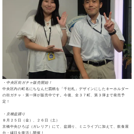
・中央区街ガチャ販売開始！
中央区内の町名にちなんだ図柄を「千社札」デザインにしたキーホルダー
の街ガチャ・第一弾が販売中です。今後、全３７町、第３弾まで発売予
定！
・京橋盆踊り
８月２５日（金）、２６日（土）
京橋中央ひろば（ガレリア）にて、盆踊り、ミニライブに加えて、飲食屋
台・縁日を復活し開催！