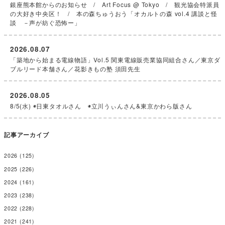
銀座熊本館からのお知らせ / Art Focus @ Tokyo / 観光協会特派員
の大好き中央区！ / 本の森ちゅうおう「オカルトの森 vol.4 講談と怪
談 －声が紡ぐ恐怖ー」
2026.08.07
「築地から始まる電線物語」Vol.5 関東電線販売業協同組合さん／東京ダ
ブルリード本舗さん／花影きもの塾 須田先生
2026.08.05
8/5(水) ◉日東タオルさん ◉立川うぃんさん&東京かわら版さん
記事アーカイブ
2026
(125)
2025
(226)
2024
(161)
2023
(238)
2022
(228)
2021
(241)