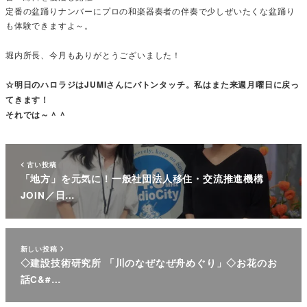
定番の盆踊りナンバーにプロの和楽器奏者の伴奏で少しぜいたくな盆踊り
も体験できますよ～。
堀内所長、今月もありがとうございました！
☆明日のハロラジはJUMIさんにバトンタッチ。私はまた来週月曜日に戻っ
てきます！
それでは～＾＾
古い投稿
「地方」を元気に！一般社団法人移住・交流推進機構
JOIN／日…
新しい投稿
◇建設技術研究所 「川のなぜなぜ舟めぐり」◇お花のお
話C&#…