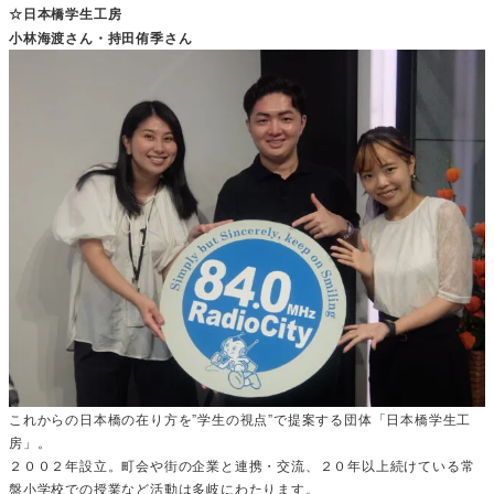
☆日本橋学生工房
小林海渡さん・持田侑季さん
これからの日本橋の在り方を”学生の視点”で提案する団体「日本橋学生工
房」。
２００２年設立。町会や街の企業と連携・交流、２０年以上続けている常
盤小学校での授業など活動は多岐にわたります。