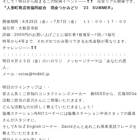
そして！明日から始まるこの恒例イベント――❣❣ 完全リアル開催です。
『人形町商店街協同組合 現金つかみどり ’23 SUMMER』
開催期間：6月23日（金）～7月7日（金） １１：００－１７：００
福引所：大観音寺前
詳細：2000円のお買い上げごとに福引券1枚進呈―1回／1福引
特等から4等まで、それぞれつかみ取りできるお札金額が異なります。
チャレンジ――❣❣
：：：：：：：：：：：：：：：：：：：：：：：：：：：：：：：
明日６月２３日（金）のハロラジ メッセージテーマは「あなたの恩
人」
メール：voice@fm840.jp
明日のラインナップは・・
皆さん良くご存知のコンタクトレンズメーカー 株SEEDから、広報SDGs
活動ご担当の及川さんにご登場いただきます。
どんな活動なのか詳しく教えていただきましょう！
協働ステーションNAVIコーナーには協働ステーション中央スタッフの森泉
さんがスタジオに。
そしてA to Z Englishコーナー、Davidさんとあれこれ簡単英語フレーズを
教えていただきます。
明日もどうぞお楽しみに！