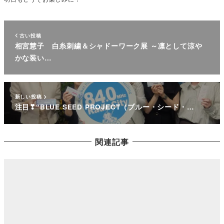
古い投稿
相宮慧子 白糸刺繍＆シャドーワーク展 ～凛として涼や
かな装い…
新しい投稿
注目❣“BLUE SEED PROJECT（ブルー・シード・…
関連記事