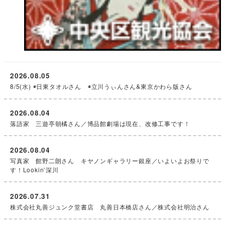
2026.08.05
8/5(水) ◉日東タオルさん ◉立川うぃんさん&東京かわら版さん
2026.08.04
落語家 三遊亭朝橘さん／博品館劇場は現在、改修工事です！
2026.08.04
写真家 館野二朗さん キヤノンギャラリー銀座／いよいよお祭りで
す！Lookin’深川
2026.07.31
株式会社丸善ジュンク堂書店 丸善日本橋店さん／株式会社明治さん