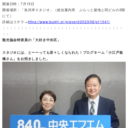
開催日時：7月15日
開催場所：「魚河岸スタジオ」（総合案内所 ぷらっと築地と同ビルの3階
にて）
詳細はコチラ→
https://www.tsukiji.or.jp/event/2023/06/p11041/
：：：：：：：：：：：：：：：：：：：：：：：：：：：：：：：：：
：：
観光協会特派員の「大好き中央区」
スタジオには、とーーっても若々しくなられた！ブログネーム「小江戸板
橋さん」をお招きしました。