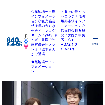
◇築地場外市場
＊新年の最初の
インフォメーシ
ハロラジ＊ 築地
ョン◇観光協会
場外市場インフ
特派員の大好き
ォメーション◇
中央区！ブログ
観光協会特派員
X
ネーム『yaz』さ
の「大好き中央
Facebook
んがご登場◇映
区」◇❣
Instagram
画宣伝会社メゾ
AMAZING
MENU
ンより堀木さん
GINZA❣
がご登場
◆築地場外イン
フォメーショ
ン