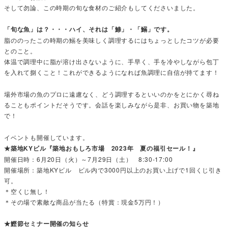
そして勿論、この時期の旬な食材のご紹介もしてくださいました。
「旬な魚」は？・・・ハイ、それは「鯵」・「鰯」です。
脂ののったこの時期の鰯を美味しく調理するにはちょっとしたコツが必要
とのこと。
体温で調理中に脂が溶け出さないように、手早く、手を冷やしながら包丁
を入れて捌くこと！これができるようになれば魚調理に自信が持てます！
場外市場の魚のプロに遠慮なく、どう調理するといいのかをとにかく尋ね
ることもポイントだそうです。会話を楽しみながら是非、お買い物を築地
で！
イベントも開催しています。
★築地KYビル『築地おもしろ市場 2023年 夏の福引セール！』
開催日時：6月20日（火）～7月29日（土） 8:30-17:00
開催場所：築地KYビル ビル内で3000円以上のお買い上げで1回くじ引き
可。
＊空くじ無し！
＊その場で素敵な商品が当たる（特賞：現金5万円！）
★鰹節セミナー開催の知らせ