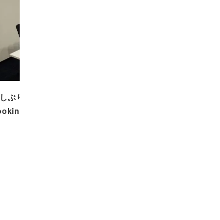
しぶりの生放送です！／
ookin’深川 深川は金魚の養殖…
2020.06.01