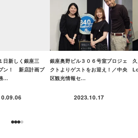
１日新しく銀座三
銀座奥野ビル３０６号室プロジェ
久
プン！ 新店計画プ
クトよりゲストをお迎え！／中央
L
務…
区観光情報セ…
10.09.06
2023.10.17