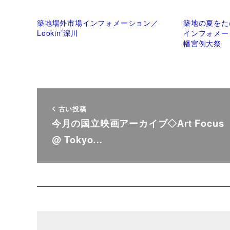
築地場外市場インフォメーション／
築地の夏をた
Lookin’深川
インフォメー
幡宮例大祭
古い投稿
今月の国立映画アーカイブ◇Art Focus
@ Tokyo…