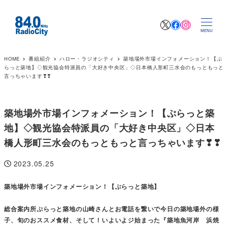
X
Facebook
Instagr
MENU
HOME
番組紹介
ハロー・ラジオシティ
築地場外市場インフォメーション！【ぷ
らっと築地】◇観光協会特派員の「大好き中央区」◇日本橋人形町三水会のもっともっと
言っちゃいます❣❣
築地場外市場インフォメーション！【ぷらっと築
地】◇観光協会特派員の「大好き中央区」◇日本
橋人形町三水会のもっともっと言っちゃいます❣❣
2023.05.25
投稿日
築地場外市場インフォメーション！【ぷらっと築地】
総合案内所ぷらっと築地の山崎さんとお電話を繋いで今日の築地場外の様
子、旬のおススメ食材、そして！いよいよジ始まった『築地魚河岸 浜焼