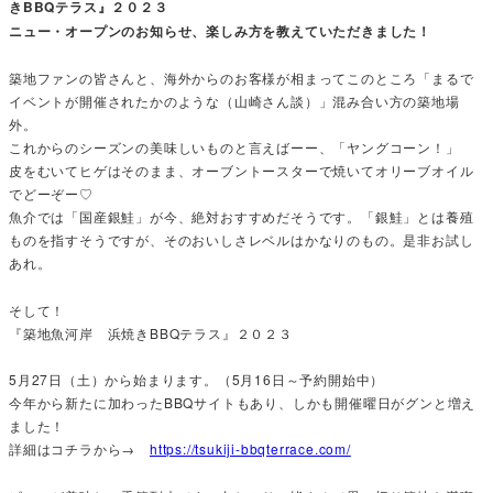
きBBQテラス』２０２３
ニュー・オープンのお知らせ、楽しみ方を教えていただきました！
築地ファンの皆さんと、海外からのお客様が相まってこのところ「まるで
イベントが開催されたかのような（山崎さん談）」混み合い方の築地場
外。
これからのシーズンの美味しいものと言えばーー、「ヤングコーン！」
皮をむいてヒゲはそのまま、オーブントースターで焼いてオリーブオイル
でどーぞー♡
魚介では「国産銀鮭」が今、絶対おすすめだそうです。「銀鮭」とは養殖
ものを指すそうですが、そのおいしさレベルはかなりのもの。是非お試し
あれ。
そして！
『築地魚河岸 浜焼きBBQテラス』２０２３
5月27日（土）から始まります。（5月16日～予約開始中）
今年から新たに加わったBBQサイトもあり、しかも開催曜日がグンと増え
ました！
詳細はコチラから→
https://tsukiji-bbqterrace.com/