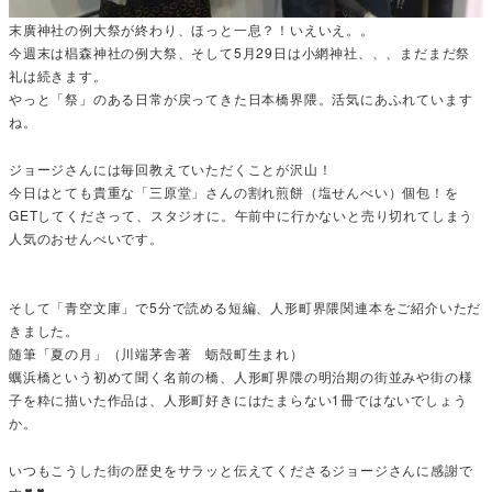
末廣神社の例大祭が終わり、ほっと一息？！いえいえ。。
今週末は椙森神社の例大祭、そして5月29日は小網神社、、、まだまだ祭
礼は続きます。
やっと「祭」のある日常が戻ってきた日本橋界隈。活気にあふれています
ね。
ジョージさんには毎回教えていただくことが沢山！
今日はとても貴重な「三原堂」さんの割れ煎餅（塩せんべい）個包！を
GETしてくださって、スタジオに。午前中に行かないと売り切れてしまう
人気のおせんべいです。
そして「青空文庫」で5分で読める短編、人形町界隈関連本をご紹介いただ
きました。
随筆「夏の月」（川端茅舎著 蛎殻町生まれ）
蠣浜橋という初めて聞く名前の橋、人形町界隈の明治期の街並みや街の様
子を粋に描いた作品は、人形町好きにはたまらない1冊ではないでしょう
か。
いつもこうした街の歴史をサラッと伝えてくださるジョージさんに感謝で