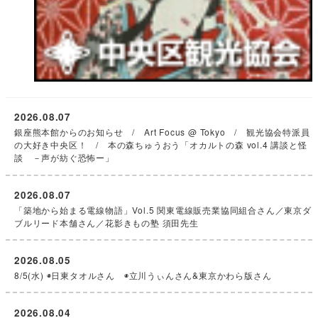
2026.08.07
銀座熊本館からのお知らせ / Art Focus @ Tokyo / 観光協会特派員
の大好き中央区！ / 本の森ちゅうおう「オカルトの森 vol.4 講談と怪
談 －声が紡ぐ恐怖ー」
2026.08.07
「築地から始まる電線物語」Vol.5 関東電線販売業協同組合さん／東京ダ
ブルリード本舗さん／花影きもの塾 須田先生
2026.08.05
8/5(水) ◉日東タオルさん ◉立川うぃんさん&東京かわら版さん
2026.08.04