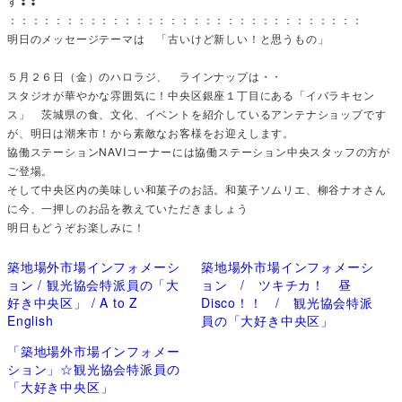
す❣❣
：：：：：：：：：：：：：：：：：：：：：：：：：：：：：：：
明日のメッセージテーマは 「古いけど新しい！と思うもの」
５月２６日（金）のハロラジ、 ラインナップは・・
スタジオが華やかな雰囲気に！中央区銀座１丁目にある「イバラキセン
ス」 茨城県の食、文化、イベントを紹介しているアンテナショップです
が、明日は潮来市！から素敵なお客様をお迎えします。
協働ステーションNAVIコーナーには協働ステーション中央スタッフの方が
ご登場。
そして中央区内の美味しい和菓子のお話。和菓子ソムリエ、柳谷ナオさん
に今、一押しのお品を教えていただきましょう
明日もどうぞお楽しみに！
築地場外市場インフォメーシ
築地場外市場インフォメーシ
ョン / 観光協会特派員の「大
ョン / ツキチカ！ 昼
好き中央区」 / A to Z
Disco！！ / 観光協会特派
English
員の「大好き中央区」
「築地場外市場インフォメー
ション」☆観光協会特派員の
「大好き中央区」