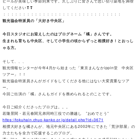
ビールが美味しい季節到来です。久しぶりに皆さんで思い切り築地を満喫
してください❣❣
：：：：：：：：：：：：：：：：：：：：：：：：：：：：：：
観光協会特派員の「大好き中央区」
今日スタジオにお迎えしたのはブログネーム「橘」さんです。
生まれも育ちも中央区、そして小学生の頃からずっと相撲好き！とおっし
ゃる方。
そして、、、
観光情報センターが今年4月から始まった「東京まんなかippin堂 中央区
ツアー」！！
観光協会特派員さんがガイドをしてくださる他にはない大変貴重なツア
ー。
今回ご出演の「橘」さんもガイドを務められるとのことです。
今日ご紹介くださったブログは。。。
若隆景関・若元春関兄弟同時三役での勝越し ”おめでとう”
https://tokuhain.chuo-kanko.or.jp/detail.php?id=3671
相撲大好きな橘さんが、地元中央区にある2002年にできた「荒汐部屋」の
力士たちを全力で応援するこのブログ。