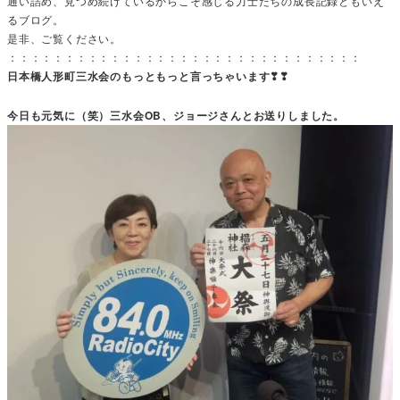
通い詰め、見つめ続けているからこそ感じる力士たちの成長記録ともいえ
るブログ。
是非、ご覧ください。
：：：：：：：：：：：：：：：：：：：：：：：：：：：：：：：
日本橋人形町三水会のもっともっと言っちゃいます❣❣
今日も元気に（笑）三水会OB、ジョージさんとお送りしました。