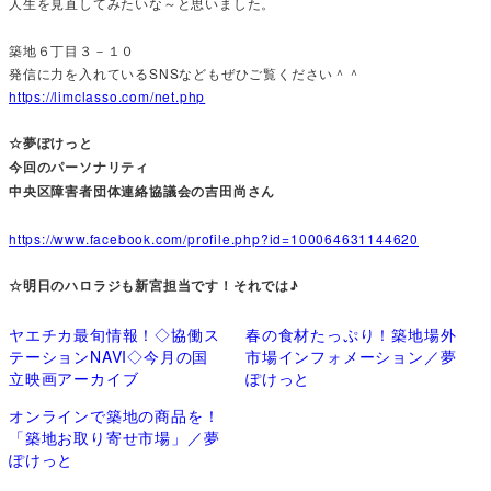
人生を見直してみたいな～と思いました。
築地６丁目３－１０
発信に力を入れているSNSなどもぜひご覧ください＾＾
https://limclasso.com/net.php
☆夢ぽけっと
今回のパーソナリティ
中央区障害者団体連絡協議会の吉田尚さん
https://www.facebook.com/profile.php?id=100064631144620
☆明日のハロラジも新宮担当です！それでは♪
ヤエチカ最旬情報！◇協働ス
春の食材たっぷり！築地場外
テーションNAVI◇今月の国
市場インフォメーション／夢
立映画アーカイブ
ぽけっと
オンラインで築地の商品を！
「築地お取り寄せ市場」／夢
ぽけっと