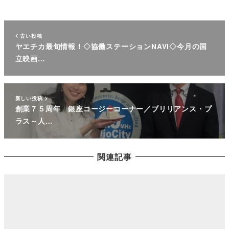
古い投稿
ヤエチカ最旬情報！◇協働ステーションNAVI◇今月の国
立映画…
新しい投稿
創業７５周年 銀座コージーコーナー／ブリリアンス・プ
ラス～人…
関連記事