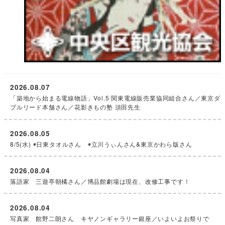
2026.08.07
「築地から始まる電線物語」Vol.5 関東電線販売業協同組合さん／東京ダ
ブルリード本舗さん／花影きもの塾 須田先生
2026.08.05
8/5(水) ◉日東タオルさん ◉立川うぃんさん&東京かわら版さん
2026.08.04
落語家 三遊亭朝橘さん／博品館劇場は現在、改修工事です！
2026.08.04
写真家 館野二朗さん キヤノンギャラリー銀座／いよいよお祭りで