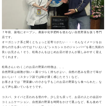
７年前、築地にオープン。農薬や化学肥料を使わない自然野菜を扱う専門
店です。
オーガニック系と聞くとちょっと近寄りがたい・・・そんなイメージをお
持ちの方も多いのでは？いえいえ”シャカシャカのジャンパー”を着た気前の
良いお兄さん！そう、松島さんをはじめお店の皆さんが親しみやすく迎え
てくれます。
松島さんいわくこのお店の野菜の特徴は、、、
自然野菜は細胞が強い＝腐りづらく持ちがよい、自然の恵みを受けて味が
おいしい！（スタッフ談では味が濃く感じたそう）など。
お客さまでは「野菜嫌いの小さな子もこのお店の野菜なら食べられた」な
んて声も届いているそうです。
コスパ、タイパと言われる世の中。少し立ち戻って、お店の人との会話や
コミュニケーション、自然派の野菜を時間をかけて選ぶなど、私も改めて