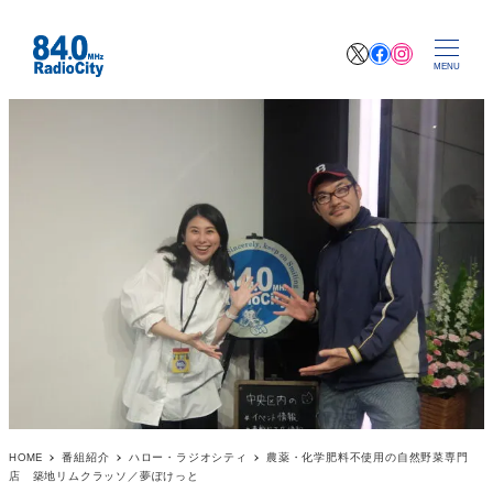
X
Facebook
Instagr
MENU
HOME
番組紹介
ハロー・ラジオシティ
農薬・化学肥料不使用の自然野菜専門
店 築地リムクラッソ／夢ぽけっと