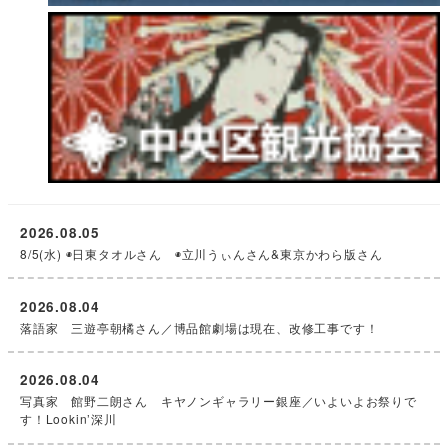
2026.08.05
8/5(水) ◉日東タオルさん ◉立川うぃんさん&東京かわら版さん
2026.08.04
落語家 三遊亭朝橘さん／博品館劇場は現在、改修工事です！
2026.08.04
写真家 館野二朗さん キヤノンギャラリー銀座／いよいよお祭りで
す！Lookin’深川