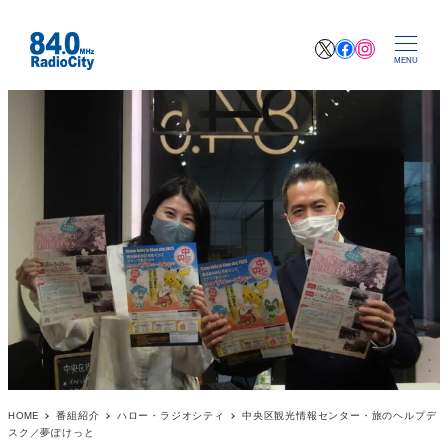
X
Facebook
Instagr
MENU
HOME
番組紹介
ハロー・ラジオシティ
中央区観光情報センター・旅のヘルプデ
スク／夢ぽけっと