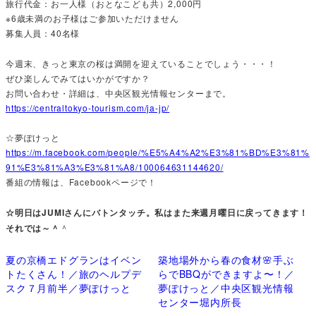
旅行代金：お一人様（おとなこども共）2,000円
※6歳未満のお子様はご参加いただけません
募集人員：40名様
今週末、きっと東京の桜は満開を迎えていることでしょう・・・！
ぜひ楽しんでみてはいかがですか？
お問い合わせ・詳細は、中央区観光情報センターまで。
https://centraltokyo-tourism.com/ja-jp/
☆夢ぽけっと
https://m.facebook.com/people/%E5%A4%A2%E3%81%BD%E3%81%
91%E3%81%A3%E3%81%A8/100064631144620/
番組の情報は、Facebookページで！
☆明日はJUMIさんにバトンタッチ。私はまた来週月曜日に戻ってきます！
それでは～＾
＾
夏の京橋エドグランはイベン
築地場外から春の食材🌸手ぶ
トたくさん！／旅のヘルプデ
らでBBQができますよ〜！／
スク７月前半／夢ぽけっと
夢ぽけっと／中央区観光情報
センター堀内所長