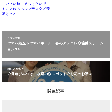
ちいさい秋、見つけたいで
す。／旅のヘルプデスク／夢
ぽけっと
古い投稿
ヤマハ銀座＆ヤマハホール 春のアレコレ◇協働ステーシ
ョンNA…
新しい投稿
◇舟遊びみづは 水辺の桜スポット◇お花のお話C’…
関連記事