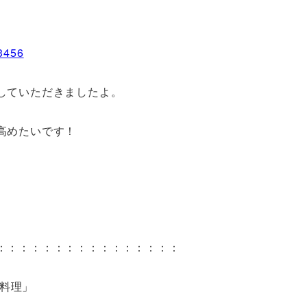
=3456
していただきましたよ。
高めたいです！
：：：：：：：：：：：：：：：：
ス料理」