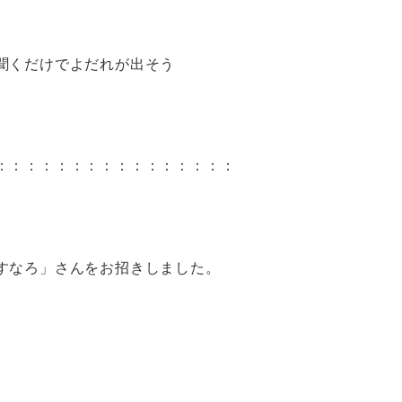
聞くだけでよだれが出そう
：：：：：：：：：：：：：：：：
すなろ」さんをお招きしました。