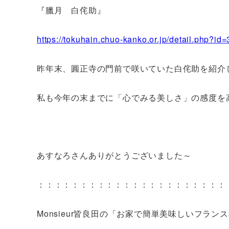
『臘月 白侘助』
https://tokuhain.chuo-kanko.or.jp/detail.php?id
昨年末、圓正寺の門前で咲いていた白侘助を紹介
私も今年の末までに「心でみる美しさ」の感度を
あすなろさんありがとうございました～
：：：：：：：：：：：：：：：：：：：：：：
Monsieur皆良田の「お家で簡単美味しいフラン