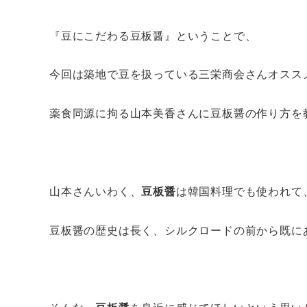
『豆にこだわる豆板醤』ということで、
今回は築地で豆を扱っている三栄商会さんオスス
薬食同源に拘る山本美香さんに豆板醤の作り方を
山本さんいわく、
豆板醤
は韓国料理でも使われて
豆板醤の歴史は長く、シルクロードの前から既に