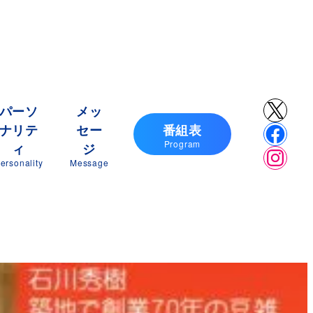
X
パーソ
メッ
ナリテ
セー
番組表
Faceb
Program
ィ
ジ
Insta
ersonality
Message