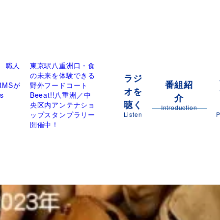
 職人
東京駅八重洲口・食
の未来を体験できる
ラジ
番組紹
ARMSが
野外フードコート
オを
s
Beeat!!八重洲／中
介
聴く
央区内アンテナショ
Introduction
ップスタンプラリー
Listen
P
開催中！