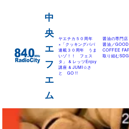
ヤエチカ５０周年
醤油の専門店
×「クッキングパパ
醤油／GOOD
連載３０周年 うま
COFFEE F
いゾ！！ フェス
取り組むSDG
タ」 & レッツEnjoy
講座 & JUMI☆さ
と GO !!