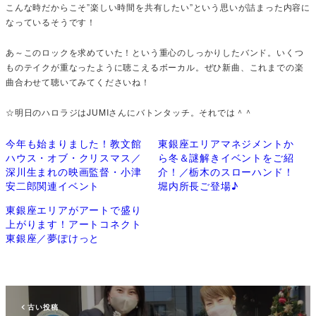
こんな時だからこそ”楽しい時間を共有したい”という思いが詰まった内容に
なっているそうです！
あ～このロックを求めていた！という重心のしっかりしたバンド。いくつ
ものテイクが重なったように聴こえるボーカル。ぜひ新曲、これまでの楽
曲合わせて聴いてみてくださいね！
☆明日のハロラジはJUMIさんにバトンタッチ。それでは＾＾
今年も始まりました！教文館
東銀座エリアマネジメントか
ハウス・オブ・クリスマス／
ら冬＆謎解きイベントをご紹
深川生まれの映画監督・小津
介！／栃木のスローハンド！
安二郎関連イベント
堀内所長ご登場♪
東銀座エリアがアートで盛り
上がります！アートコネクト
東銀座／夢ぽけっと
古い投稿