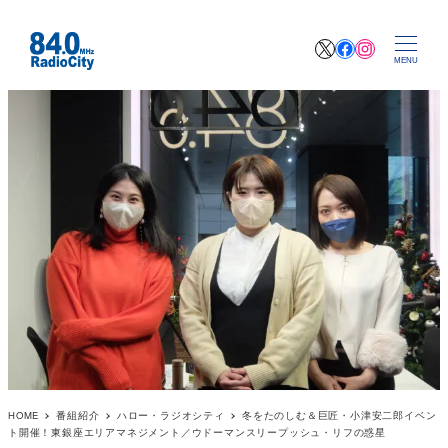
X
Facebook
Instagr
MENU
HOME
番組紹介
ハロー・ラジオシティ
冬をたのしむ＆巨匠・小津安二郎イベン
ト開催！東銀座エリアマネジメント／ウドーマンスリープッシュ・リフの惑星