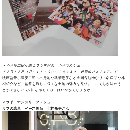
・小津安二郎生誕１２０年記念 小津マルシェ
１２月１２日（月）１１：００～１６：３０ 銀座松竹スクエアにて
映画監督小津安二郎の出身地や執筆場所など全国各地ゆかりの名産品や地
域紹介など、監督を通じて様々な土地の魅力を発信。ここでしか味わうこ
とができない”小津”を感じてみてはいかがでしょうか。
☆ウドーマンスリープッシュ
リフの惑星 ベース担当 小林亮平さん