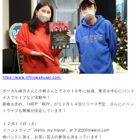
https://www.riffnowakusei.com/
ボーカル緒方さんと小林さんとで２０１６年に結成。東京を中心にバンド
４人でライブなど活動中！
新曲も含め、1stEP「BOY」が１２月１４日リリース予定、さらにイベン
トライブも開催が決定しています！
１２月１７日（土）
イベントライブ「Hello, my friend」＠下北沢Flowers Loft
他バンドに加え、お笑い芸人の参加も決まっています！