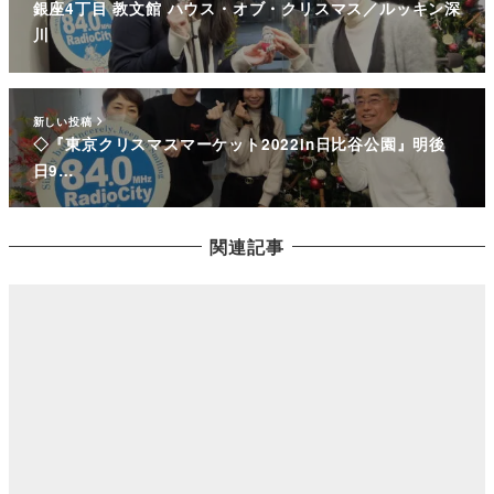
銀座4丁目 教文館 ハウス・オブ・クリスマス／ルッキン深
川
新しい投稿
◇『東京クリスマスマーケット2022in日比谷公園』明後
日9…
関連記事