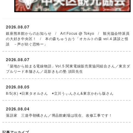
2026.08.07
銀座熊本館からのお知らせ / Art Focus @ Tokyo / 観光協会特派員
の大好き中央区！ / 本の森ちゅうおう「オカルトの森 vol.4 講談と怪
談 －声が紡ぐ恐怖ー」
2026.08.07
「築地から始まる電線物語」Vol.5 関東電線販売業協同組合さん／東京ダ
ブルリード本舗さん／花影きもの塾 須田先生
2026.08.05
8/5(水) ◉日東タオルさん ◉立川うぃんさん&東京かわら版さん
2026.08.04
落語家 三遊亭朝橘さん／博品館劇場は現在、改修工事です！
記事アーカイブ