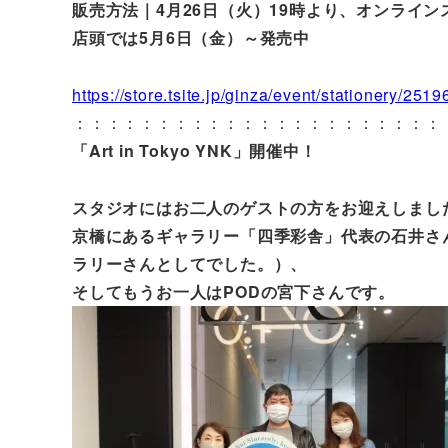
販売方法｜4月26日（火）19時より、オンライ
店頭では5月6日（金）～発売中
https://store.tsite.jp/ginza/event/stationery/25
：：：：：：：：：：：：：：：：：：：：：：
「Art in Tokyo YNK」開催中！
スタジオにはお二人のゲストの方をお迎えしまし
京橋にあるギャラリー「四季彩舎」代表の石井さ
ラリーさんとしてでした。）、
そしてもうお一人はPODの宮下さんです。