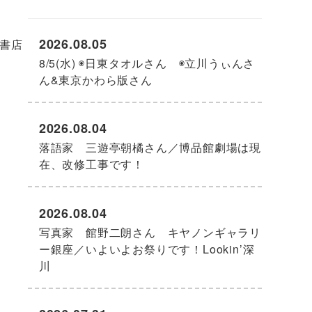
2026.08.05
書店
8/5(水) ◉日東タオルさん ◉立川うぃんさ
ん&東京かわら版さん
2026.08.04
落語家 三遊亭朝橘さん／博品館劇場は現
在、改修工事です！
2026.08.04
写真家 館野二朗さん キヤノンギャラリ
ー銀座／いよいよお祭りです！Lookin’深
川