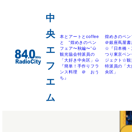
本とアートとcoffee
煌めきのペン
と ”煌めきのペン
＠銀座蔦屋書
フェア〜秋編〜”🌰
☆『日本橋・
観光協会特派員の
つり東京ベン
「大好き中央区」🌰
ジェクト☆観
『簡単！手作りフラ
特派員の「大
ンス料理 ＠ おう
央区」
ち』