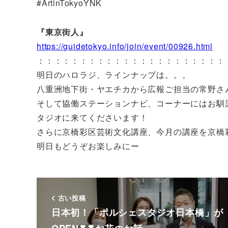
#ArtinTokyoYNK
『東京街人』
https://guidetokyo.info/join/event/00926.html
：：：：：：：：：：：：：：：：：：：：：：
明日のハロラジ、ラインナップは。。。
八重洲地下街・ヤエチカから広報ご担当の常野さ
そして協働ステーションナビ、コーナーにはお馴
タジオに来てくださいます！
さらに京橋彩区芸術文化講座、今月の講座を京橋
明日もどうぞお楽しみにー
古い投稿
日本初！「ポルシェスタジオ日本橋」が