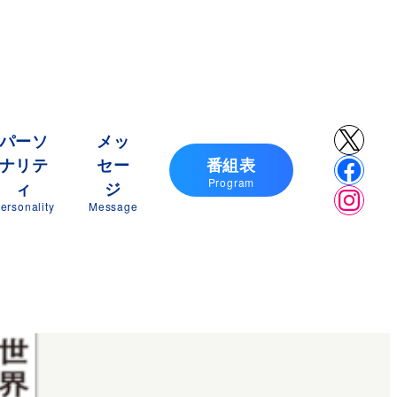
X
パーソ
メッ
ナリテ
セー
番組表
Faceb
Program
ィ
ジ
Insta
ersonality
Message