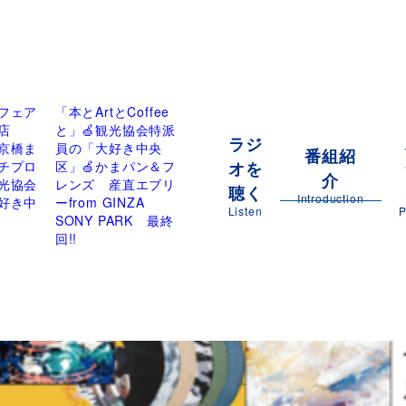
フェア
「本とArtとCoffee
店
と」🍏観光協会特派
ラジ
京橋ま
員の「大好き中央
番組紹
オを
チプロ
区」🍏かまパン＆フ
介
光協会
レンズ 産直エブリ
聴く
Introduction
好き中
ーfrom GINZA
Listen
P
SONY PARK 最終
回!!