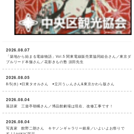
2026.08.07
「築地から始まる電線物語」Vol.5 関東電線販売業協同組合さん／東京ダ
ブルリード本舗さん／花影きもの塾 須田先生
2026.08.05
8/5(水) ◉日東タオルさん ◉立川うぃんさん&東京かわら版さん
2026.08.04
落語家 三遊亭朝橘さん／博品館劇場は現在、改修工事です！
2026.08.04
写真家 館野二朗さん キヤノンギャラリー銀座／いよいよお祭りで
す！Lookin’深川