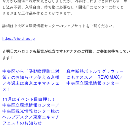
今月から開催日程が変更となりましたが、内容はこれまでと変わらず！申
し込み不要、入場自由、持ち物は必要なし！開催日にセンターに行くと、
さまざまな工作品を作ることができます。
詳細は中央区立環境情報センターのウェブサイトをご覧ください。
https://eic-chuo.jp
☆明日のハロラジも新宮が担当です♪アナタのご拝聴、ご参加お待ちしてい
ます！
中央区から「受動喫煙防止対
真空断熱ボトルでグラウラー
策」のお知らせ／使える京橋
にもオススメ！REVOMAX／
／今週末は東京エキマチフェ
中央区立環境情報センター
ス！
11月はイベント目白押し！
中央区立環境情報センター／
中央区観光情報センター旅の
ヘルプデスク／東京エキマチ
フェス！のお知らせ