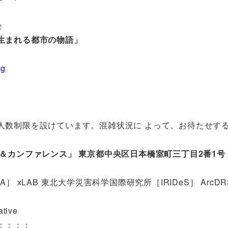
会
生まれる都市の物語」
rg
）
人数制限を設けています。混雑状況に よって、お待たせす
＆カンファレンス」 東京都中央区日本橋室町三丁目2番1号
xLAB 東北大学災害科学国際研究所［IRIDeS］ ArcDR
tive
：：：：