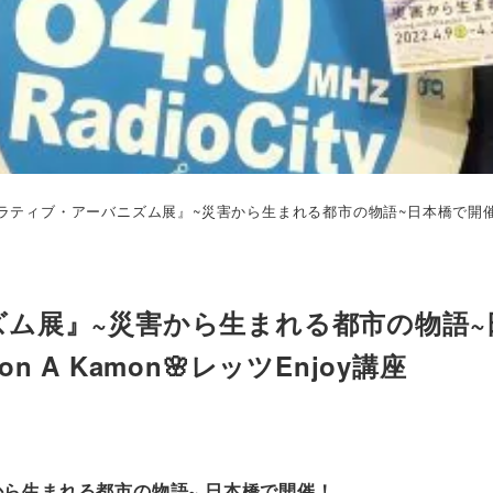
ティブ・アーバニズム展』~災害から生まれる都市の物語~日本橋で開催！🌸お花
ム展』~災害から生まれる都市の物語~
 A Kamon🌸レッツEnjoy講座
ら生まれる都市の物語~ 日本橋で開催！