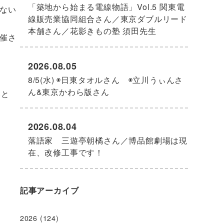
「築地から始まる電線物語」Vol.5 関東電
ない
線販売業協同組合さん／東京ダブルリード
本舗さん／花影きもの塾 須田先生
催さ
2026.08.05
8/5(水) ◉日東タオルさん ◉立川うぃんさ
ん&東京かわら版さん
いと
2026.08.04
落語家 三遊亭朝橘さん／博品館劇場は現
在、改修工事です！
記事アーカイブ
2026
(124)