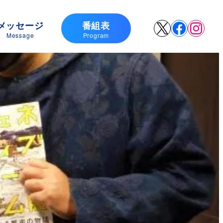
メッセージ
番組表
X
Faceboo
Insta
Message
Program