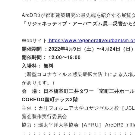
ArcDR3が都市建築研究の最先端を紹介する展覧
「リジェネラティブ・アーバニズム展—災害から
Webサイト
https://www.regenerativeurbanism.o
開催期間 ：2022年4月9日（土）〜4月24日（日
開催時間： 12:00〜19:00
入場料： 無料
（新型コロナウィルス感染症拡大防止による入場
があります。）
会 場： 日本橋室町三井タワー「室町三井ホール
COREDO室町テラス3階
主催 ：カリフォルニア大学ロサンゼルス校［UCLA］ 
覧会製作実行委員会
協力： 環太平洋大学協会［APRU］ ArcDR3 Initia
：：：：：：：：：：：：：：：：：：：：：：