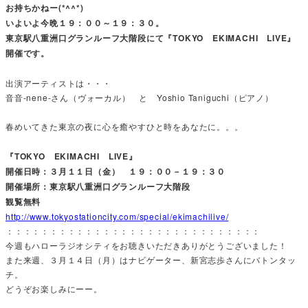
お持ちかねー(*^^*)
いよいよ今晩１９：００～１９：３０。
東京駅八重洲口グランルーフ大階段にて『TOKYO EKIMACHI LIVE』
開催です。
出演アーティストは・・・
音音-nene-さん（ヴォーカル） と Yoshio Taniguchi（ピアノ）
春めいてきた東京の夜に心を癒やすひと時をあなたに。。。
『TOKYO EKIMACHI LIVE』
開催日時：３月１１日（金） １９：００－１９：３０
開催場所：東京駅八重洲口グランルーフ大階段
観覧無料
http://www.tokyostationcity.com/special/ekimachilive/
：：：：：：：：：：：：：：：：：：：：：：：：：：：：：
今週もハローラジオシティをお聴きいただきありがとうございました！
また来週、３月１４日（月）はナビゲーター、新宮志歩さんにバトンタッ
チ。
どうぞお楽しみにーー。