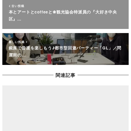
古い投稿
本とアートとcoffeeと❀観光協会特派員の『大好き中央
区』…
新しい投稿
銀座で音楽を楽しもう♪都市型回遊パーティー「GL」／問
屋街の…
関連記事