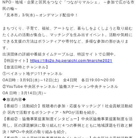
NPO・地域・企業と区民をつなぐ「つながりマルシェ」 ～参加で広がる市
民の輪～
『見本市』3/9(水)～オンデマンド配信中！
まちづくり、子育て、福祉、アートなど、暮らしをよくしようと取り組む
たくさんの活動が集合し、マッチングを生み出すイベント。活動や気軽に
できる支援の方法はボランティアや寄付など、多様な参加の形がありま
す。
出演団体の詳細や番組タイムテーブルは、特設サイ トで公開中。
【特設サイト】
https://18c2o.hp.peraichi.com/tmarche2021
【放送日時とチャンネル】
①ベイネット地デジ11チャンネル
OA日時：3月9日(水)～12日(土) 全4日間 各日19:00〜20:00
②YouTube 中央区チャンネル / 協働ステーション中央チャンネル
OA 日時：3月14日(月)～
◆放送内容◆
【番組①：活動紹介】視聴者の参加・応援をマッチング！社会貢献活動紹
介 区内で活動するボランティア・NPOが活動を紹介。
【番組②：協働事業提案制度インタビュー】中央区協働事業提案制度を活
用し、区の課題解決に取り組んだ４つの事例とともに地域課題を行政と解
決！NPO×中央区の取り組みを紹介。
【番組③：社会貢献活動事業補助金インタビュー】中央区社会貢献活動事