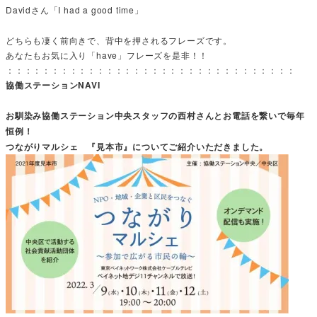
Davidさん「I had a good time」
どちらも凄く前向きで、背中を押されるフレーズです。
あなたもお気に入り「have」フレーズを是非！！
：：：：：：：：：：：：：：：：：：：：：：：：：：：：：：：：
協働ステーションNAVI
お馴染み協働ステーション中央スタッフの西村さんとお電話を繋いで毎年
恒例！
つながりマルシェ 『見本市』についてご紹介いただきました。