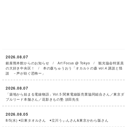
銀座熊本館からのお知らせ / Art Focus @ Tokyo / 観光協会特派員
の大好き中央区！ / 本の森ちゅうおう「オカルトの森 vol.4 講談と怪
談 －声が紡ぐ恐怖ー」
2026.08.07
「築地から始まる電線物語」Vol.5 関東電線販売業協同組合さん／東京ダ
ブルリード本舗さん／花影きもの塾 須田先生
2026.08.05
8/5(水) ◉日東タオルさん ◉立川うぃんさん&東京かわら版さん
2026.08.04
落語家 三遊亭朝橘さん／博品館劇場は現在、改修工事です！
記事アーカイブ
2026
(124)
2025
(226)
2024
(161)