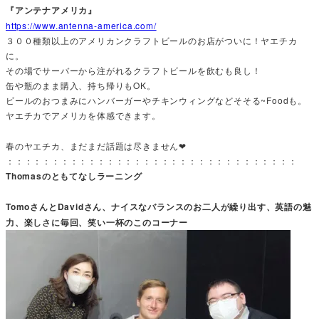
『アンテナアメリカ』
https://www.antenna-america.com/
３００種類以上のアメリカンクラフトビールのお店がついに！ヤエチカ
に。
その場でサーバーから注がれるクラフトビールを飲むも良し！
缶や瓶のまま購入、持ち帰りもOK。
ビールのおつまみにハンバーガーやチキンウィングなどそそる~Foodも。
ヤエチカでアメリカを体感できます。
春のヤエチカ、まだまだ話題は尽きません❤
：：：：：：：：：：：：：：：：：：：：：：：：：：：：：：：：
Thomasのともてなしラーニング
TomoさんとDavidさん、ナイスなバランスのお二人が繰り出す、英語の魅
力、楽しさに毎回、笑い一杯のこのコーナー