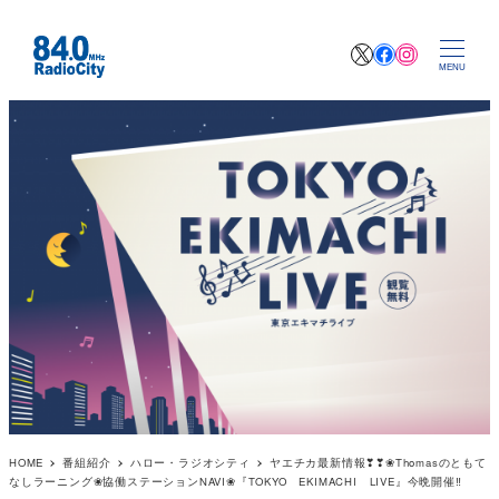
X
Facebook
Instagr
MENU
HOME
番組紹介
ハロー・ラジオシティ
ヤエチカ最新情報❣❣❀Thomasのともて
なしラーニング❀協働ステーションNAVI❀『TOKYO EKIMACHI LIVE』今晩開催‼