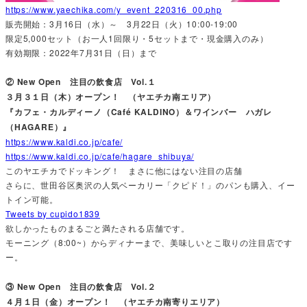
https://www.yaechika.com/y_event_220316_00.php
販売開始：3月16日（水）～ 3月22日（火）10:00-19:00
限定5,000セット（お一人1回限り・5セットまで・現金購入のみ）
有効期限：2022年7月31日（日）まで
② New Open 注目の飲食店 Vol.１
３月３１日（木）オープン！ （ヤエチカ南エリア）
『カフェ・カルディーノ（Café KALDINO）＆ワインバー ハガレ
（HAGARE）』
https://www.kaldi.co.jp/cafe/
https://www.kaldi.co.jp/cafe/hagare_shibuya/
このヤエチカでドッキング！ まさに他にはない注目の店舗
さらに、世田谷区奥沢の人気ベーカリー「クピド！」のパンも購入、イー
トイン可能。
Tweets by cupido1839
欲しかったものまるごと満たされる店舗です。
モーニング（8:00~）からディナーまで、美味しいとこ取りの注目店です
ー。
③ New Open 注目の飲食店 Vol.２
４月１日（金）オープン！ （ヤエチカ南寄りエリア）