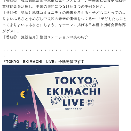
業補助金を活用し、事業の展開につなげた３つの事例を紹介。
【番組④：講演】地域コミュニティの未来を考える～子どもにとってのよ
りよいふるさとをめざし中央区の未来の価値をつくる〜 「子どもたちにと
ってよりよいふるさとにしよう」をテーマに掲げる日本橋中洲町会青年部
がゲスト。
【番組⑤：施設紹介】協働ステーション中央の紹介
：：：：：：：：：：：：：：：：：：：：：：：：：：：：：：：：：
：
『TOKYO EKIMACHI LIVE』今晩開催です❣