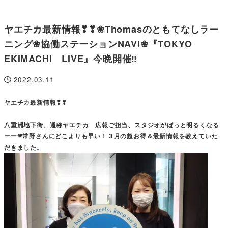
ヤエチカ最新情報❣❣❀Thomasのともてなしラー
ニング❀協働ステーションNAVI❀『TOKYO
EKIMACHI LIVE』今晩開催‼
2022.03.11
投稿日
ヤエチカ最新情報❣❣
八重洲地下街、通称ヤエチカ 広報ご担当、スタジオがぱっと明るくなる
ーー❤常野さんにどこよりも早い！３月の超お得＆最新情報を教えていた
だきました。