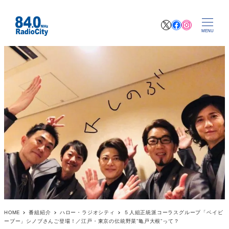
X
Facebook
Instagr
MENU
HOME
番組紹介
ハロー・ラジオシティ
５人組正統派コーラスグループ「ベイビ
ーブー」シノブさんご登場！／江戸・東京の伝統野菜”亀戸大根”って？