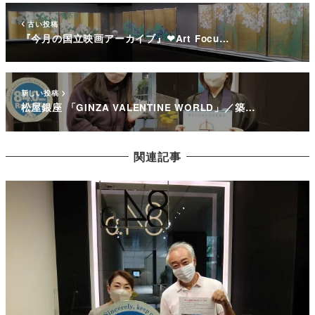
古い投稿
『今月の国立映画アーカイブ』❤Art Focu…
新しい投稿
松屋銀座 「GINZA VALENTINE WORLD」／築…
関連記事