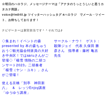
☆明日のハロラジ、メッセージテーマは「アナタのうっとうしいと思うカ
タカナ用語」
voice@fm840.jp ツイッターハッシュタグ #ハロラジ でメール・ツイー
ト、お待ちしております！
ナビゲーターは新宮担当です＾＾それでは♪
◇集まれ！イベントの森
サークル・ナウ！ ゲスト：
presented by 本の森ちゅう
殺陣ジョイ 代表 久保田 勝
おう◇観光協会特派員の大好
彦さん 指導者：藤村 亀吉
き中央区！ではsaruさんがご
先生
登場◇『楊雪 情熱の二胡コ
ンサート2023』二胡奏者
「楊雪（ヤン・ユキ）」さん
がご登場！
使える京橋「別亭 神田新
八」 & レッツEnjoy講座
「ゆうゆう講座」