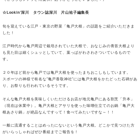
☆Lookin’深川 タウン誌深川 片山祐子編集長
旬を迎えている江戸・東京の野菜「亀戸大根」の話題をご紹介いただきま
した！
江戸時代から亀戸周辺で栽培されていた大根で、おなじみの青首大根より
も見た目は細くシュッとしていて、葉っぱがわさわさついているもので
す。
２０年ほど前から亀戸では亀戸大根を使ったまちおこしもしています。
スポーツの神様で有名な”亀戸香取神社”には亀戸大根をかたどった石碑があ
り、お祭りも行われているそうです。
そんな亀戸大根を美味しくいただけるお店が地元亀戸にある割烹「升本」
（現在は休業中）。亀戸大根とアサリを使った味噌仕立てのお鍋「亀戸大
根あさり鍋」が絶品なんですって！食べてみたいですな～！！
一般に流通することはめったにないという亀戸大根。どこかで見つけた方
がいらっしゃればぜひ番組までご報告を！