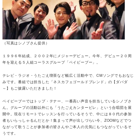
（写真はシノブさん提供）
１９９６年結成、２００２年にメジャーデビュー。今年、デビュー２０周
年を迎える５人組コーラスグループ「ベイビーブー」。
テレビ・ラジオ・うたごえ喫茶など幅広く活動中で、CMソングでもおなじ
みです。番組では担当した「ネスカフェゴールドブレンド」の【ダバダ
～】もご披露いただきました！
ベイビーブーではトップ・テナー、一番高い声音を担当しているシノブさ
ん。グループの活動以外にも「うたごえカンタービレ」という合唱団を展
開中。現在リモートでレッスンを行っているそうで、中には８０代の参加
者もいらっしゃるんだとか！集まって声が出しづらい今、ZOOMなどでつ
ながって歌うことが参加者の皆さんやご本人の元気にもつながっているそ
うです。