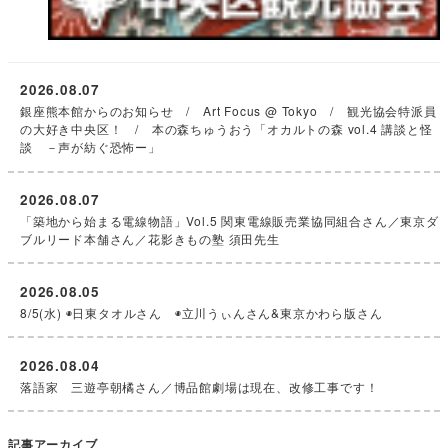
2026.08.07
銀座熊本館からのお知らせ / Art Focus @ Tokyo / 観光協会特派員
の大好き中央区！ / 本の森ちゅうおう「オカルトの森 vol.4 講談と怪
談 －声が紡ぐ恐怖ー」
2026.08.07
「築地から始まる電線物語」Vol.5 関東電線販売業協同組合さん／東京ダ
ブルリード本舗さん／花影きもの塾 須田先生
2026.08.05
8/5(水) ◉日東タオルさん ◉立川うぃんさん&東京かわら版さん
2026.08.04
落語家 三遊亭朝橘さん／博品館劇場は現在、改修工事です！
記事アーカイブ