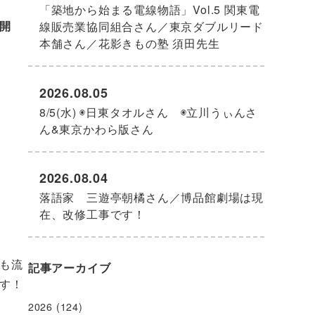
「築地から始まる電線物語」Vol.5 関東電
開
線販売業協同組合さん／東京ダブルリード
本舗さん／花影きもの塾 須田先生
2026.08.05
8/5(水) ◉日東タオルさん ◉立川うぃんさ
ん&東京かわら版さん
2026.08.04
落語家 三遊亭朝橘さん／博品館劇場は現
在、改修工事です！
も流
記事アーカイブ
す！
2026
(124)