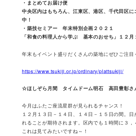
・まとめてお届け便
中央区内はもちろん、江東区、港区、千代田区に
中！
・築技セミアー 年末特別企画２０２１
「和食の料理人から学ぶ 基本のおせち」１２月
年末もイベント盛りだくさんの築地にぜひご注目
https://www.tsukiji.or.jp/ordinary/plattsukiji/
☆ほしぞら月間 タイムドーム明石 高田豊彰さ
今月はふたご座流星群が見られるチャンス！
１２月１３日－１４日、１４日－１５日の間。日
れることが期待されます。区内でも１時間に３，
これは見てみたいですね～！