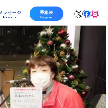
メッセージ
番組表
X
Faceboo
Insta
Message
Program