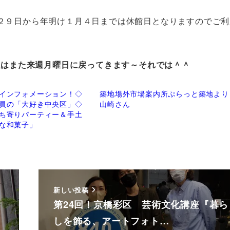
２９日から年明け１月４日までは休館日となりますのでご利
私はまた来週月曜日に戻ってきます～それでは＾＾
インフォメーション！◇
築地場外市場案内所ぷらっと築地より
員の「大好き中央区」◇
山崎さん
ち寄りパーティー＆手土
な和菓子」
新しい投稿
第24回！京橋彩区 芸術文化講座『暮ら
しを飾る、アートフォト…