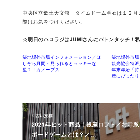
中央区立郷土天文館 タイムドーム明石は１２月
際はお気をつけください。
☆明日のハロラジはJUMIさんにバトンタッチ！
築地場外市場インフォメーション／ほ
築地場外市場
しぞら月間・見られるとラッキーな
観光協会特派
星？！カノープス
年末年始「持
産にぴったり
古い投稿
2021年ヒット商品！銀座ロフト／お寺系
ボードゲームとは？／…