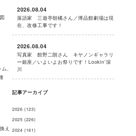
2026.08.04
図
落語家 三遊亭朝橘さん／博品館劇場は現
在、改修工事です！
2026.08.04
写真家 館野二朗さん キヤノンギャラリ
ー銀座／いよいよお祭りです！Lookin’深
ャム、
川
種
記事アーカイブ
2026
(123)
2025
(226)
換え
2024
(161)