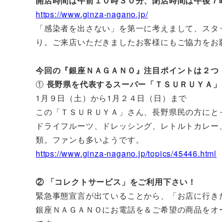
開店時間は午前１０時３０分、閉店時間は午後７
https://www.ginza-nagano.jp/
「感染者を出さない」を第一に考えまして、スタ
り。ご来店いただきましたお客様にもご協力をお
今回の『銀座ＮＡＧＡＮＯ』注目ポイントは２つ
①
長野県を代表するスーパー「ＴＳＵＲＵＹＡ」
1月９日（土）から1月２４日（日）まで
この「ＴＳＵＲＵＹＡ」さん、長野県民の方にとっ
ドライフルーツ、ドレッシング、レトルトカレー
類。ファンも多いようです。
https://www.ginza-nagano.jp/topics/45446.html
② 「コレクトサービス」をご利用下さい！
緊急事態宣言が出ていることから、「お店に行き
銀座ＮＡＧＡＮＯにお電話を＆ご希望の商品をオ