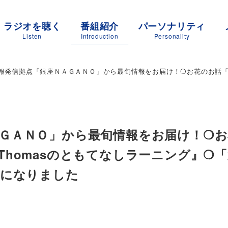
ラジオを聴く
番組紹介
パーソナリティ
Listen
Introduction
Personality
報発信拠点「銀座ＮＡＧＡＮＯ」から最旬情報をお届け！❍お花のお話「C’mo
ＧＡＮＯ」から最旬情報をお届け！❍お
❍『Thomasのともてなしラーニング』❍
止になりました