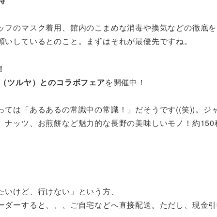
時
ッフのマスク着用、館内のこまめな消毒や換気などの徹底を
願いしているとのこと。まずはそれが最優先ですね。
！
（ツルヤ）とのコラボフェア
を開催中！
ては「あるあるの常識中の常識！」だそうです((笑))。ジ
、ナッツ、お煎餅など魅力的な長野の美味しいモノ！約150
たいけど、行けない」という方、
ーダーすると、、、ご自宅などへ直接配送。ただし、現金引