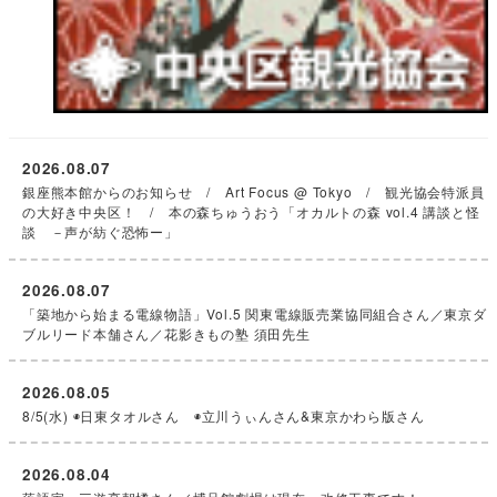
2026.08.07
銀座熊本館からのお知らせ / Art Focus @ Tokyo / 観光協会特派員
の大好き中央区！ / 本の森ちゅうおう「オカルトの森 vol.4 講談と怪
談 －声が紡ぐ恐怖ー」
2026.08.07
「築地から始まる電線物語」Vol.5 関東電線販売業協同組合さん／東京ダ
ブルリード本舗さん／花影きもの塾 須田先生
2026.08.05
8/5(水) ◉日東タオルさん ◉立川うぃんさん&東京かわら版さん
2026.08.04