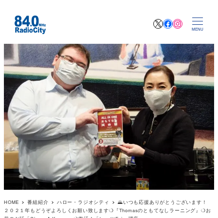
X
Facebook
Instagr
MENU
HOME
番組紹介
ハロー・ラジオシティ
🌄いつも応援ありがとうございます！
２０２１年もどうぞよろしくお願い致します❍『Thomasのともてなしラーニング』❍お