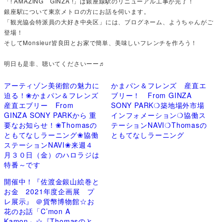
「! AMAZING GINZA !」は銀座線駅のリニューアル工事が完了！
銀座駅について東京メトロの方にお話を伺います。
「観光協会特派員の大好き中央区」には、ブログネーム、ようちゃんがご
登場！
そしてMonsieur皆良田とお家で簡単、美味しいフレンチを作ろう！
明日も是非、聴いてくださいーー♬
アーティゾン美術館の魅力に
かまパン＆フレンズ 産直エ
迫る！❀かまパン＆フレンズ
ブリー！ From GINZA
産直エブリー From
SONY PARK❍築地場外市場
GINZA SONY PARKから 重
インフォメーション❍協働ス
要なお知らせ！❀Thomasの
テーションNAVI❍Thomasの
ともてなしラーニング❀協働
ともてなしラーニング
ステーションNAVI❀来週４
月３０日（金）のハロラジは
特番～です
開催中！『佐渡金銀山絵巻と
お金 2021年度企画展 プ
レ展示』 ＠貨幣博物館☆お
花のお話「C’mon A
Kamon」☆『Thomasのと