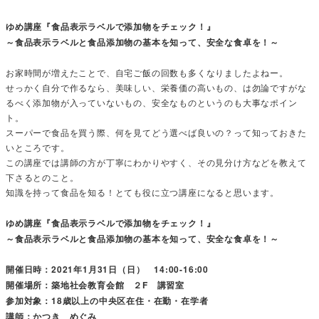
ゆめ講座『食品表示ラベルで添加物をチェック！』
～食品表示ラベルと食品添加物の基本を知って、安全な食卓を！～
お家時間が増えたことで、自宅ご飯の回数も多くなりましたよねー。
せっかく自分で作るなら、美味しい、栄養価の高いもの、は勿論ですがな
るべく添加物が入っていないもの、安全なものというのも大事なポイン
ト。
スーパーで食品を買う際、何を見てどう選べば良いの？って知っておきた
いところです。
この講座では講師の方が丁寧にわかりやすく、その見分け方などを教えて
下さるとのこと。
知識を持って食品を知る！とても役に立つ講座になると思います。
ゆめ講座『食品表示ラベルで添加物をチェック！』
～食品表示ラベルと食品添加物の基本を知って、安全な食卓を！～
開催日時：2021年1月31日（日） 14:00-16:00
開催場所：築地社会教育会館 ２F 講習室
参加対象：18歳以上の中央区在住・在勤・在学者
講師：かつき めぐみ