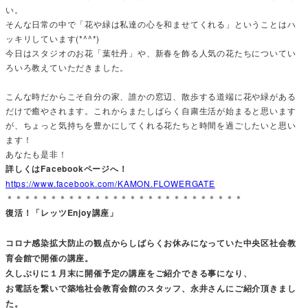
い。
そんな日常の中で「花や緑は私達の心を和ませてくれる」ということはハ
ッキリしています(*^^*)
今日はスタジオのお花「葉牡丹」や、新春を飾る人気の花たちについてい
ろいろ教えていただきました。
こんな時だからこそ自分の家、誰かの窓辺、散歩する道端に花や緑がある
だけで癒やされます。これからまたしばらく自粛生活が始まると思います
が、ちょっと気持ちを豊かにしてくれる花たちと時間を過ごしたいと思い
ます！
あなたも是非！
詳しくはFacebookページへ！
https://www.facebook.com/KAMON.FLOWERGATE
＊＊＊＊＊＊＊＊＊＊＊＊＊＊＊＊＊＊＊＊＊＊＊＊＊＊＊
復活！「レッツEnjoy講座」
コロナ感染拡大防止の観点からしばらくお休みになっていた中央区社会教
育会館で開催の講座。
久しぶりに１月末に開催予定の講座をご紹介できる事になり、
お電話を繋いで築地社会教育会館のスタッフ、永井さんにご紹介頂きまし
た。