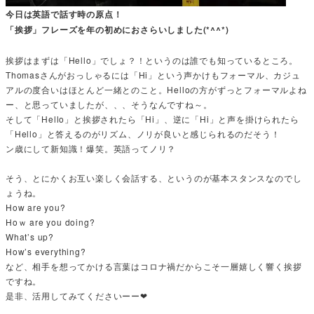
今日は英語で話す時の原点！
「挨拶」フレーズを年の初めにおさらいしました(*^^*)
挨拶はまずは「Hello」でしょ？！というのは誰でも知っているところ。
Thomasさんがおっしゃるには「Hi」という声かけもフォーマル、カジュ
アルの度合いはほとんど一緒とのこと。Helloの方がずっとフォーマルよね
ー、と思っていましたが、、、そうなんですね～。
そして「Hello」と挨拶されたら「Hi」、逆に「Hi」と声を掛けられたら
「Hello」と答えるのがリズム、ノリが良いと感じられるのだそう！
ン歳にして新知識！爆笑。英語ってノリ？
そう、とにかくお互い楽しく会話する、というのが基本スタンスなのでし
ょうね。
How are you?
Hoｗ are you doing?
What’s up?
How’s everything?
など、相手を想ってかける言葉はコロナ禍だからこそ一層嬉しく響く挨拶
ですね。
是非、活用してみてくださいーー❤