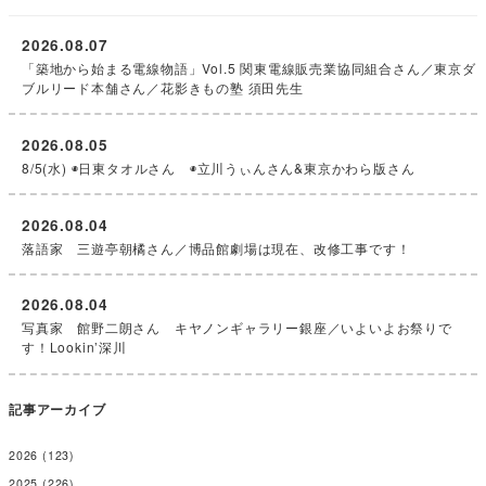
2026.08.07
「築地から始まる電線物語」Vol.5 関東電線販売業協同組合さん／東京ダ
ブルリード本舗さん／花影きもの塾 須田先生
2026.08.05
8/5(水) ◉日東タオルさん ◉立川うぃんさん&東京かわら版さん
2026.08.04
落語家 三遊亭朝橘さん／博品館劇場は現在、改修工事です！
2026.08.04
写真家 館野二朗さん キヤノンギャラリー銀座／いよいよお祭りで
す！Lookin’深川
記事アーカイブ
2026
(123)
2025
(226)