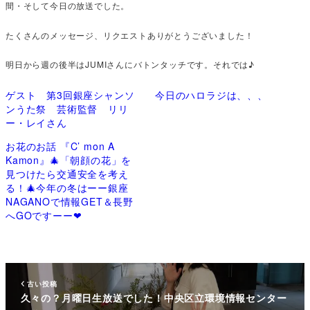
間・そして今日の放送でした。
たくさんのメッセージ、リクエストありがとうございました！
明日から週の後半はJUMIさんにバトンタッチです。それでは♪
ゲスト 第3回銀座シャンソ
今日のハロラジは、、、
ンうた祭 芸術監督 リリ
ー・レイさん
お花のお話 『C’ mon A
Kamon』🎄「朝顔の花」を
見つけたら交通安全を考え
る！🎄今年の冬はーー銀座
NAGANOで情報GET＆長野
へGOですーー❤
古い投稿
久々の？月曜日生放送でした！中央区立環境情報センター