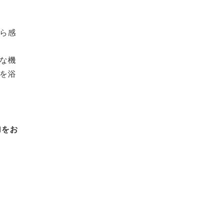
ら感
な機
を浴
加をお