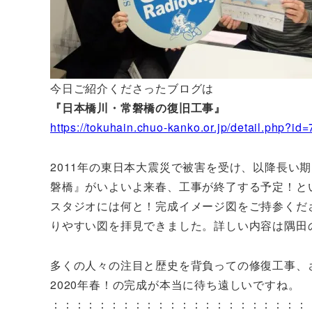
今日ご紹介くださったブログは
『日本橋川・常磐橋の復旧工事』
https://tokuhain.chuo-kanko.or.jp/detail.php?id
2011年の東日本大震災で被害を受け、以降長い
磐橋』がいよいよ来春、工事が終了する予定！と
スタジオには何と！完成イメージ図をご持参くだ
りやすい図を拝見できました。詳しい内容は隅田
多くの人々の注目と歴史を背負っての修復工事、
2020年春！の完成が本当に待ち遠しいですね。
：：：：：：：：：：：：：：：：：：：：：：