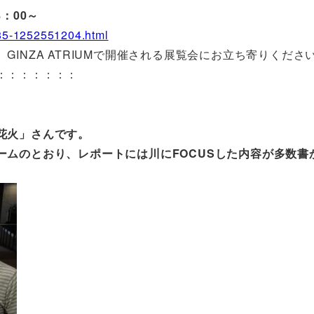
：00～
1485-1252551204.html
INZA ATRIUMで開催される展覧会にお立ち寄りくださ
：：：：：：：
花火」さんです。
ームのとおり、レポートには川にFOCUSした内容が多数書