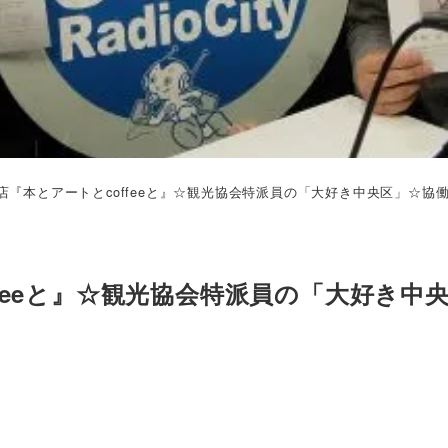
店『本とアートとcoffeeと』☆観光協会特派員の「大好き中央区」☆協働
feeと』☆観光協会特派員の「大好き中