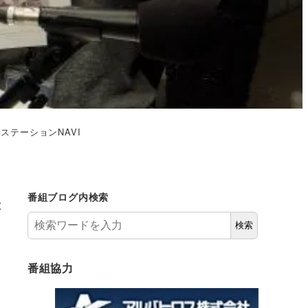
ステーションNAVI
央
番組ブログ内検索
検索
番組協力