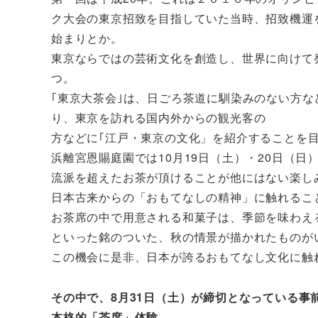
ク大会の東京招致を目指していた当時、招致機運
始まりとか。
東京ならではの芸術文化を創造し、世界に向けて
つ。
｢東京大茶会｣は、日ごろ茶道に馴染みのない方
り、東京を訪れる国内外からの観光客の
方などに｢江戸・東京の文化」を紹介することを
浜離宮恩賜庭園では10月19日（土）・20日（日
流派を超えたお茶が頂けることが他にはない楽し
日本古来からの「おもてなしの精神」に触れるこ
お茶席の中で用意される和菓子は、季節を味わえ
といった銘のついた、秋の情景が描かれたものが
この機会に是非、日本が誇るおもてなし文化に触
その中で、8月31日（土）が締切となっている事
本格的「茶席」体験。