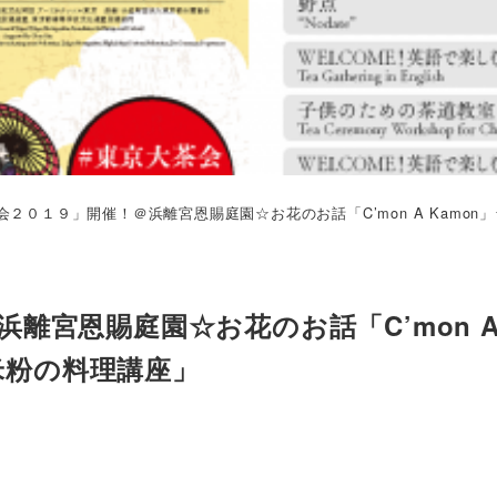
２０１９」開催！＠浜離宮恩賜庭園☆お花のお話「C’mon A Kamon」
離宮恩賜庭園☆お花のお話「C’mon 
「米粉の料理講座」