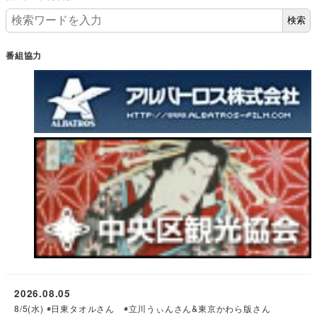
検索
番組協力
2026.08.05
8/5(水) ◉日東タオルさん ◉立川うぃんさん&東京かわら版さん