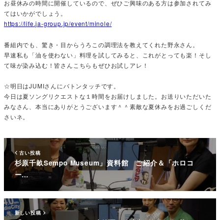
お昼休みの時間に開催しているので、ぜひご興味のある方は参加されてみ
てはいかがでしょう。
https://life.ja-group.jp/event/minole/
番組内でも、驚き・目からうろこの調理法を教えてくれた野永さん。
早速私も「油を使わない」料理を試してみると、これがとっても楽！そし
て味が染み込む！皆さんこちらもぜひお試しアレ！
☆明日はJUMIさんにバトンタッチです。
今日は夏ソングリクエストな１時間をお届けしました。お送りいただいた
みなさん、本当にありがとうございます＾＾素敵な夏休みをお過ごしくだ
さいネ。
古い投稿
杉原千畝Sempo Museum」資料館 ご紹介＆「ホロコ
ー…
新しい投稿