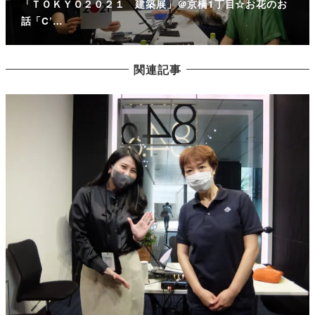
「ＴＯＫＹＯ２０２１ 建築展」＠京橋1丁目☆お花のお
話「C’…
関連記事