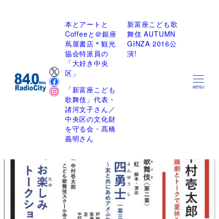
本とアートと
新富座こども歌
Coffeeと＠銀座
舞伎 AUTUMN
蔦屋書店＊観光
GINZA 2016公
協会特派員の
演!
「大好き中央
X
区」
Facebook
Instagram
「新富座こども
MENU
歌舞伎」代表・
諸河文子さん／
中央区の文化財
を守る会・髙橋
義明さん