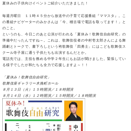
夏休みの子供向けイベントご紹介いただきました！
毎週月曜日 １１時４５分から放送中の子育て応援番組『ママスタ』。こ
の番組ナビゲーターのみかさんは「今、稽古場で電話を取ってます！」と
のこと。
というのも、今日このあと公演が行われる「夏休み！歌舞伎自由研究」の
準備中だったんですね～。これは、歌舞伎役者の中村壱太郎さんによる舞
踊劇とトークで、書下ろしという袴歌舞伎「四勇士」にはこども歌舞伎ス
クール寺子屋に通う子供たちも出演するんだとか。
電話先では、主役を務める中学２年生にもお話が聞けました。緊張してい
る様子でしたが和たちも全力で応援しますよ～！！
「夏休み！歌舞伎自由研究」
歌舞伎座ギャラリー木挽町ホール
８月１３日（火）１５時開演／１８時開演
８月１４日（水）１２時開演／１５時開演／１８時開演