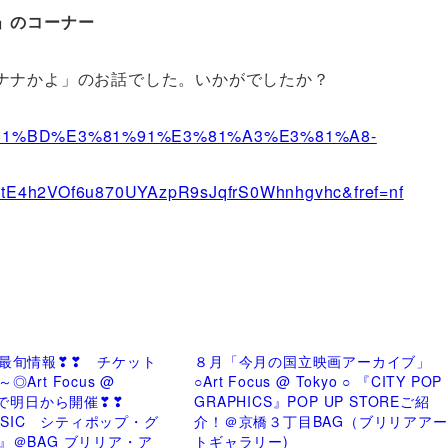
」のコーナー
ナナかよ」のお話でした。いかがでしたか？
E3%81%BD%E3%81%91%E3%81%A3%E3%81%A8-
tE4h2VOf6u870UYAzpR9sJqfrS0Whnhgvhc&fref=nf
最旬情報❣❣ チケット
８月「今月の国立映画アーカイブ」
Art Focus @
○Art Focus @ Tokyo ○ 『CITY POP
橋で明日から開催❣❣
GRAPHICS』POP UP STOREご紹
MUSIC シティポップ・グ
介！＠京橋３丁目BAG（ブリリアアー
』＠BAG ブリリア・ア
トギャラリー)