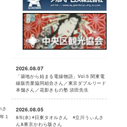
2026.08.07
「築地から始まる電線物語」Vol.5 関東電
線販売業協同組合さん／東京ダブルリード
本舗さん／花影きもの塾 須田先生
nさ
2026.08.05
年１
8/5(水) ◉日東タオルさん ◉立川うぃんさ
ん&東京かわら版さん