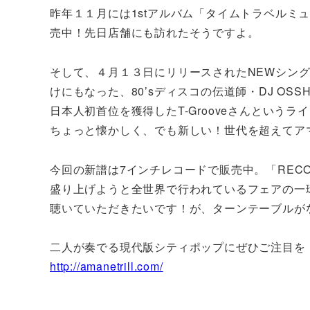
昨年１１月には1stアルバム「タイムトラベルミ
売中！先日店舗にも訪れたそうですよ。
そして、４月１３日にリリースされたNEWシングル
けにもなった、80’sディスコの伝道師・DJ O
日本人初首位を獲得したT-Grooveさんという
ちょっと懐かしく、でも新しい！世代を超えてア
今回の新譜は7インチレコードで販売中。「RECORD
盛り上げようと全世界で行われているフェアの一
聴いていただきたいです！が、ターンテーブルが
二人が奏でる現代版シティポップにぜひご注目を
http://amanetrill.com/