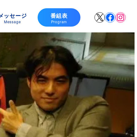
メッセージ
番組表
X
Faceboo
Insta
Message
Program