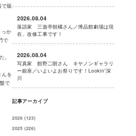
器で販
2026.08.04
落語家 三遊亭朝橘さん／博品館劇場は現
きっか
在、改修工事です！
門で
2026.08.04
た。
写真家 館野二朗さん キヤノンギャラリ
ー銀座／いよいよお祭りです！Lookin’深
さんを
川
盤で
記事アーカイブ
2026
(123)
2025
(226)