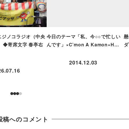
 ◆ニジノコラジオ（中央
今日のテーマ「私、今○○で忙しい
懸
 ◆寄席文字 春亭右
んです」×C’mon A Kamon×H…
ダ
2014.12.03
26.07.16
投稿へのコメント