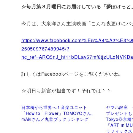
☆毎月第３月曜日にお届けしている「夢ぽけっと
今月は、大泉洋さん主演映画「こんな夜更けにバ
https://www.facebook.com/%E5%A4%A2%
260509767489945/?
hc_ref=ARQ5nJ_ht11bDLav57mf8tjzULqNVKDa
詳しくはFacebookページをご覧くださいね。
☆明日も新宮が担当です！それでは＾＾
日本橋から世界へ！音楽ユニット
ヤマハ銀座 
「How to Flower」TOMOYOさん、
プレゼントも～◎
mAkiさん／丸善ブックランキング
Tokyo◎京
『ART in 
ラフィックス