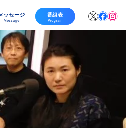
メッセージ
番組表
X
Faceboo
Insta
Message
Program