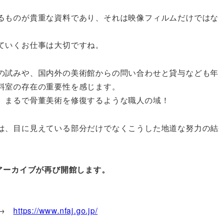
。
るものが貴重な資料であり、それは映像フィルムだけではな
ていくお仕事は大切ですね。
の試みや、国内外の美術館からの問い合わせと貸与なども年
料室の存在の重要性を感じます。
、まるで骨董美術を修復するような職人の域！
は、目に見えている部分だけでなくこうした地道な努力の結
アーカイブが再び開館します。
い→
https://www.nfaj.go.jp/