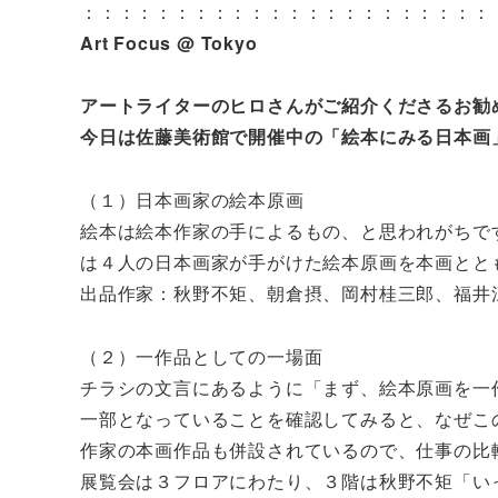
：：：：：：：：：：：：：：：：：：：：：：
Art Focus @ Tokyo
アートライターのヒロさんがご紹介くださるお勧
今日は佐藤美術館で開催中の「絵本にみる日本画
（１）日本画家の絵本原画
絵本は絵本作家の手によるもの、と思われがちで
は４人の日本画家が手がけた絵本原画を本画とと
出品作家：秋野不矩、朝倉摂、岡村桂三郎、福井
（２）一作品としての一場面
チラシの文言にあるように「まず、絵本原画を一
一部となっていることを確認してみると、なぜこ
作家の本画作品も併設されているので、仕事の比
展覧会は３フロアにわたり、３階は秋野不矩「い