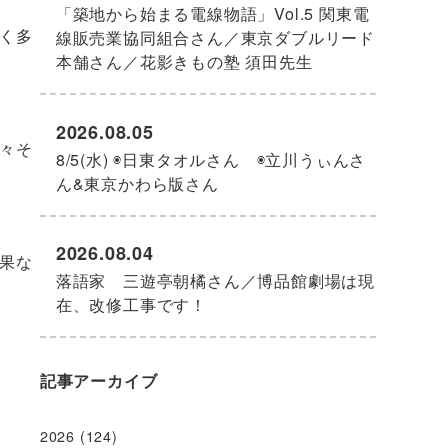
「築地から始まる電線物語」Vol.5 関東電
く多
線販売業協同組合さん／東京ダブルリード
本舗さん／花影きもの塾 須田先生
2026.08.05
々そ
8/5(水) ◉日東タオルさん ◉立川うぃんさ
ん&東京かわら版さん
2026.08.04
果な
落語家 三遊亭朝橘さん／博品館劇場は現
在、改修工事です！
記事アーカイブ
2026
(124)