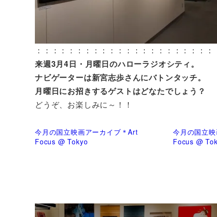
：：：：：：：：：：：：：：：：：：：：：：
来週3月4日・月曜日のハローラジオシティ。
ナビゲーターは新宮志歩さんにバトンタッチ。
月曜日にお招きするゲストはどなたでしょう
どうぞ、お楽しみに～！！
今月の国立映画アーカイブ＊Art
今月の国立映
Focus @ Tokyo
Focus @ To