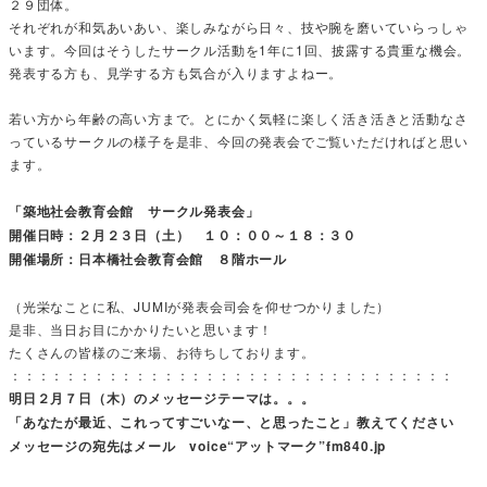
２９団体。
それぞれが和気あいあい、楽しみながら日々、技や腕を磨いていらっしゃ
います。今回はそうしたサークル活動を1年に1回、披露する貴重な機会。
発表する方も、見学する方も気合が入りますよねー。
若い方から年齢の高い方まで。とにかく気軽に楽しく活き活きと活動なさ
っているサークルの様子を是非、今回の発表会でご覧いただければと思い
ます。
「築地社会教育会館 サークル発表会」
開催日時：２月２３日（土） １０：００～１８：３０
開催場所：日本橋社会教育会館 ８階ホール
（光栄なことに私、JUMIが発表会司会を仰せつかりました）
是非、当日お目にかかりたいと思います！
たくさんの皆様のご来場、お待ちしております。
：：：：：：：：：：：：：：：：：：：：：：：：：：：：：：：：
明日２月７日（木）のメッセージテーマは。。。
「あなたが最近、これってすごいなー、と思ったこと」教えてください
メッセージの宛先はメール voice“アットマーク”fm840.jp