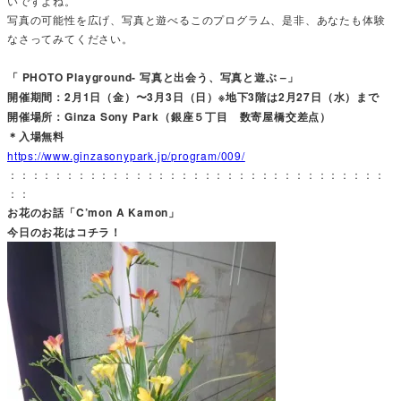
いですよね。
写真の可能性を広げ、写真と遊べるこのプログラム、是非、あなたも体験
なさってみてください。
「 PHOTO Playground- 写真と出会う、写真と遊ぶ –」
開催期間：2月1日（金）〜3月3日（日）※地下3階は2月27日（水）まで
開催場所：Ginza Sony Park（銀座５丁目 数寄屋橋交差点）
＊入場無料
https://www.ginzasonypark.jp/program/009/
：：：：：：：：：：：：：：：：：：：：：：：：：：：：：：：：：
：：
お花のお話「C’mon A Kamon」
今日のお花はコチラ！