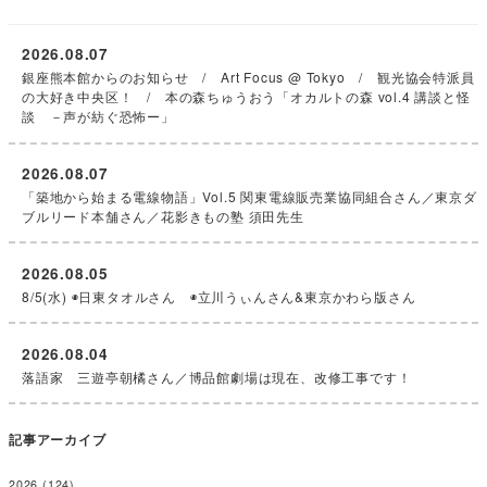
2026.08.07
銀座熊本館からのお知らせ / Art Focus @ Tokyo / 観光協会特派員
の大好き中央区！ / 本の森ちゅうおう「オカルトの森 vol.4 講談と怪
談 －声が紡ぐ恐怖ー」
2026.08.07
「築地から始まる電線物語」Vol.5 関東電線販売業協同組合さん／東京ダ
ブルリード本舗さん／花影きもの塾 須田先生
2026.08.05
8/5(水) ◉日東タオルさん ◉立川うぃんさん&東京かわら版さん
2026.08.04
落語家 三遊亭朝橘さん／博品館劇場は現在、改修工事です！
記事アーカイブ
2026
(124)