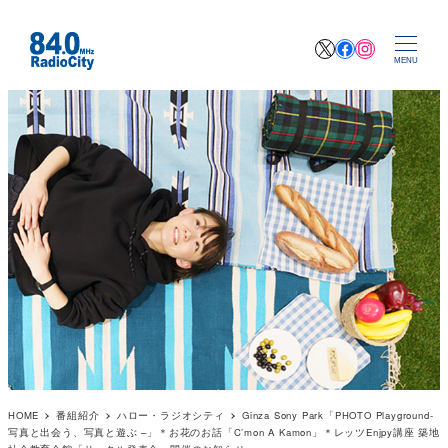
X
Facebook
Instagr
MENU
HOME
番組紹介
ハロー・ラジオシティ
Ginza Sony Park「PHOTO Playground-
写真と出会う、写真と遊ぶ –」＊お花のお話「C’mon A Kamon」＊レッツEnjpy講座 築地