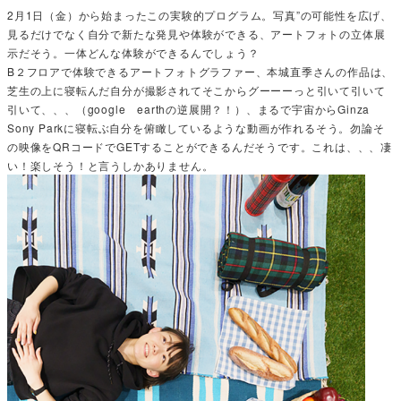
2月1日（金）から始まったこの実験的プログラム。写真”の可能性を広げ、
見るだけでなく自分で新たな発見や体験ができる、アートフォトの立体展
示だそう。一体どんな体験ができるんでしょう？
B２フロアで体験できるアートフォトグラファー、本城直季さんの作品は、
芝生の上に寝転んだ自分が撮影されてそこからグーーーっと引いて引いて
引いて、、、（google earthの逆展開？！）、まるで宇宙からGinza
Sony Parkに寝転ぶ自分を俯瞰しているような動画が作れるそう。勿論そ
の映像をQRコードでGETすることができるんだそうです。これは、、、凄
い！楽しそう！と言うしかありません。