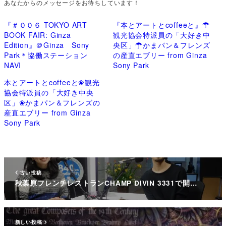
あなたからのメッセージをお待ちしています！
『＃００６ TOKYO ART
『本とアートとcoffeeと』☂
BOOK FAIR: Ginza
観光協会特派員の「大好き中
Edition』＠Ginza Sony
央区」☂かまパン＆フレンズ
Park＊協働ステーション
の産直エブリー from Ginza
NAVI
Sony Park
本とアートとcoffeeと❀観光
協会特派員の「大好き中央
区」❀かまパン＆フレンズの
産直エブリー from Ginza
Sony Park
古い投稿
秋葉原フレンチレストランCHAMP DIVIN 3331で開…
新しい投稿