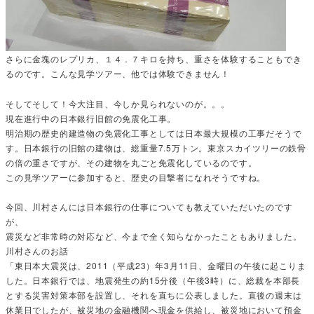
さらに金塊のレプリカ、１４．７キロを持ち、重さを体験することもでき
るのです。こんな見学ツアー、他では体験できません！
そしてそして！今大注目、今しか見られないのが。。。
現在進行中の日本銀行旧館の免震化工事。
明治期の歴史的建造物の免震化工事としては日本最大規模の工事だそうで
す。日本銀行の旧館の建物は、総重量7.5万トン。東京スカイツリーの鉄骨
の倍の重さですが、その建物を丸ごと免震化しているのです。
この見学ツアーに参加すると、歴史の目撃者になれそうですね。
今回、川村さんには日本銀行の仕事についても教えていただいたのです
が、
震災など非常時の対応など、今まで全く知らなかったこともありました。
川村さんのお話
「東日本大震災は、2011（平成23）年3月11日、金曜日の午後に起こりま
した。日本銀行では、地震発生の約15分後（午後3時）に、総裁を本部長
とする災害対策本部を設置し、それを直ちに公表しました。直後の週末は
休業日でしたが、被災地の金融機関へ現金を供給し、被災地において預金