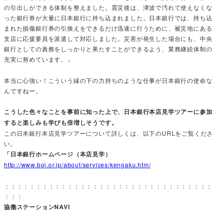
の引出しができる体制を整えました。震災後は、津波で汚れて使えなくな
った銀行券が大量に日本銀行に持ち込まれました。日本銀行では、持ち込
まれた損傷銀行券の引換えをできるだけ迅速に行うために、被災地にある
支店に応援要員を派遣して対応しました。災害が発生した場合にも、中央
銀行としての責務をしっかりと果たすことができるよう、業務継続体制の
充実に努めています。」
本当に心強い！こういう縁の下の力持ちのような仕事が日本銀行の使命な
んですねー。
こうした色々なことを事前に知った上で、日本銀行本店見学ツアーに参加
すると楽しみも学びも倍増しそうです。
この日本銀行本店見学ツアーについて詳しくは、以下のURLをご覧くださ
い。
「日本銀行ホームページ（本店見学）
http://www.boj.or.jp/about/services/kengaku.htm/
：：：：：：：：：：：：：：：：：：：：：：：：：：：：：：：：：
：：：
協働ステーションNAVI