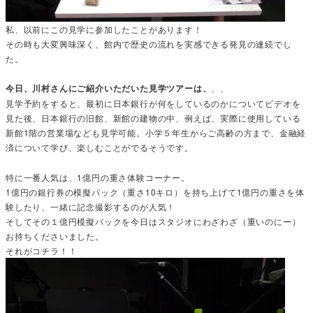
私、以前にこの見学に参加したことがあります！
その時も大変興味深く、館内で歴史の流れを実感できる発見の連続でし
た。
今日、川村さんにご紹介いただいた見学ツアーは、
、、
見学予約をすると、最初に日本銀行が何をしているのかについてビデオを
見た後、日本銀行の旧館、新館の建物の中、例えば、実際に使用している
新館1階の営業場なども見学可能。小学５年生からご高齢の方まで、金融経
済について学び、楽しむことがでるそうです。
特に一番人気は、1億円の重さ体験コーナー。
1億円の銀行券の模擬パック（重さ10キロ）を持ち上げて1億円の重さを体
験したり、一緒に記念撮影するのが人気！
そしてその１億円模擬パックを今日はスタジオにわざわざ（重いのにー）
お持ちくださいました。
それがコチラ！！