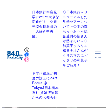
日本銀行本店見
◇日本銀行～リ
学に2つの大きな
ニューアルした
変化が！！☆観
見学ツアーにつ
光協会特派員の
いて～◇本の森
「大好き中央
ちゅうおう～総
区」
合受付の皆さん
が勢ぞろい～◇
和菓子ソムリエ
X
柳谷ナオさんが
Facebook
クリスマスにピ
Instagram
MENU
ッタリの和菓子
をご紹介！
ヤマハ銀座が初
夏の設えに♪Art
Focus @
Tokyo♪日本橋本
石町 貨幣博物館
からのお知らせ