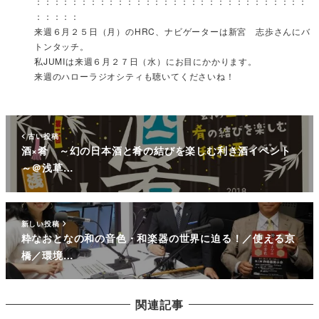
：：：：：：：：：：：：：：：：：：：：：：：：：：：：：：
：：：：：
来週６月２５日（月）のHRC、ナビゲーターは新宮 志歩さんにバ
トンタッチ。
私JUMIは来週６月２７日（水）にお目にかかります。
来週のハローラジオシティも聴いてくださいね！
古い投稿
酒×肴 ～幻の日本酒と肴の結びを楽しむ利き酒イベント
～＠浅草…
新しい投稿
粋なおとなの和の音色・和楽器の世界に迫る！／使える京
橋／環境…
関連記事