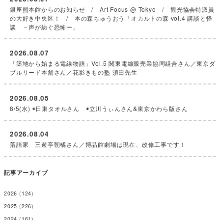
銀座熊本館からのお知らせ / Art Focus @ Tokyo / 観光協会特派員
の大好き中央区！ / 本の森ちゅうおう「オカルトの森 vol.4 講談と怪
談 －声が紡ぐ恐怖ー」
2026.08.07
「築地から始まる電線物語」Vol.5 関東電線販売業協同組合さん／東京ダ
ブルリード本舗さん／花影きもの塾 須田先生
2026.08.05
8/5(水) ◉日東タオルさん ◉立川うぃんさん&東京かわら版さん
2026.08.04
落語家 三遊亭朝橘さん／博品館劇場は現在、改修工事です！
記事アーカイブ
2026
(124)
2025
(226)
2024
(161)