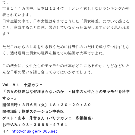
で、
世界１４４カ国中、日本は１１４位！！という嬉しくないランキングが発
表されています。
日常生活の中で、日本女性は今までこうした「男女格差」について感じる
こと、意識すること自体、緊迫していなかった気がしますがどう思われま
す？
ただこれからの世界を生き抜くためには男性の力だけで成り立つはずもな
く、適材適所に男女の境界を越えての協働が大事ですよね。
この機会に、女性たちのモヤモヤの根本がどこにあるのか、などなどいろ
んな日頃の思いを話し合ってみてはいかがでしょう。
Vol．８１ 十思カフェ
「男女の格差はなぜ埋まらないのか ～日本の女性たちのモヤモヤを科学
する～」
開催日時：３月６日（火）１８：３０－２０：３０
開催場所：協働ステーション中央区
ゲスト：山本 朱音さん（パリテカフェ 広報担当）
お申込み：０３－３６６６－４７６１
HP：
http://chuo.genki365.net