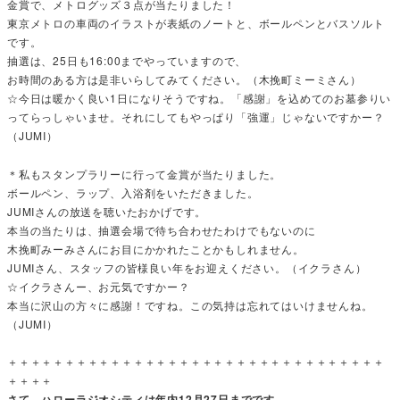
金賞で、メトログッズ３点が当たりました！
東京メトロの車両のイラストが表紙のノートと、ボールペンとバスソルト
です。
抽選は、25日も16:00までやっていますので、
お時間のある方は是非いらしてみてください。（木挽町ミーミさん）
☆今日は暖かく良い1日になりそうですね。「感謝」を込めてのお墓参りい
ってらっしゃいませ。それにしてもやっぱり「強運」じゃないですかー？
（JUMI）
＊私もスタンプラリーに行って金賞が当たりました。
ボールペン、ラップ、入浴剤をいただきました。
JUMIさんの放送を聴いたおかげです。
本当の当たりは、抽選会場で待ち合わせたわけでもないのに
木挽町みーみさんにお目にかかれたことかもしれません。
JUMIさん、スタッフの皆様良い年をお迎えください。（イクラさん）
☆イクラさんー、お元気ですかー？
本当に沢山の方々に感謝！ですね。この気持は忘れてはいけませんね。
（JUMI）
＋＋＋＋＋＋＋＋＋＋＋＋＋＋＋＋＋＋＋＋＋＋＋＋＋＋＋＋＋＋＋＋＋
＋＋＋＋
さて、ハローラジオシティは年内12月27日までです。