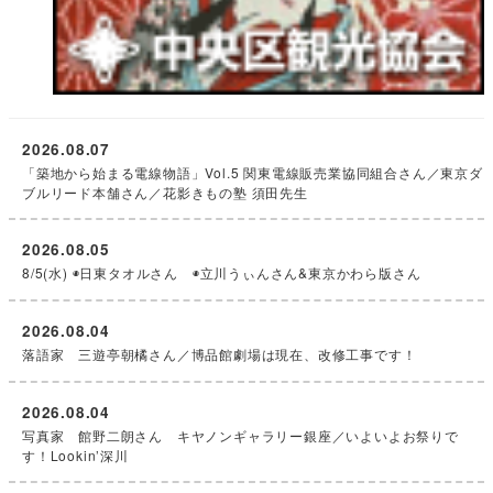
2026.08.07
「築地から始まる電線物語」Vol.5 関東電線販売業協同組合さん／東京ダ
ブルリード本舗さん／花影きもの塾 須田先生
2026.08.05
8/5(水) ◉日東タオルさん ◉立川うぃんさん&東京かわら版さん
2026.08.04
落語家 三遊亭朝橘さん／博品館劇場は現在、改修工事です！
2026.08.04
写真家 館野二朗さん キヤノンギャラリー銀座／いよいよお祭りで
す！Lookin’深川