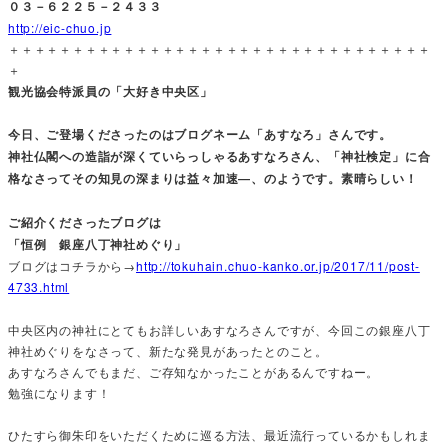
０３－６２２５－２４３３
http://eic-chuo.jp
＋＋＋＋＋＋＋＋＋＋＋＋＋＋＋＋＋＋＋＋＋＋＋＋＋＋＋＋＋＋＋＋＋
＋
観光協会特派員の「大好き中央区」
今日、ご登場くださったのはブログネーム「あすなろ」さんです。
神社仏閣への造詣が深くていらっしゃるあすなろさん、「神社検定」に合
格なさってその知見の深まりは益々加速―、のようです。素晴らしい！
ご紹介くださったブログは
「恒例 銀座八丁神社めぐり」
ブログはコチラから→
http://tokuhain.chuo-kanko.or.jp/2017/11/post-
4733.html
中央区内の神社にとてもお詳しいあすなろさんですが、今回この銀座八丁
神社めぐりをなさって、新たな発見があったとのこと。
あすなろさんでもまだ、ご存知なかったことがあるんですねー。
勉強になります！
ひたすら御朱印をいただくために巡る方法、最近流行っているかもしれま