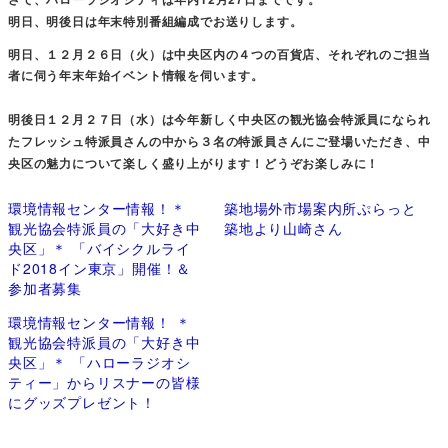
明日、明後日は年末特別番組編成でお送りします。
明日、１２月２６日（火）は中央区内の４つの百貨店、それぞれのご担当
者に伺う年末年始イベント情報を伺います。
明後日１２月２７日（水）は今年新しく中央区の観光協会特派員になられ
たフレッシュ特派員さんの中から３名の特派員さんにご登場いただき、中
央区の魅力について楽しく盛り上がります！どうぞお楽しみに！
環境情報センター情報！＊
築地場外市場案内所ぷらっと
観光協会特派員の「大好き中
築地より山崎さん
央区」＊ 「バイシクルライ
ド2018イン東京」開催！＆
参加者募集
環境情報センター情報！ ＊
観光協会特派員の「大好き中
央区」＊ 「ハローラジオシ
ティー」からリスナーの皆様
にグッズプレゼント！