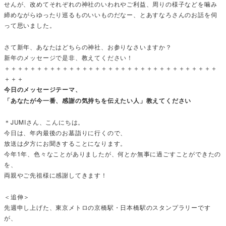
せんが、改めてそれぞれの神社のいわれやご利益、周りの様子などを噛み
締めながらゆったり巡るものいいものだなー、とあすなろさんのお話を伺
って思いました。
さて新年、あなたはどちらの神社、お参りなさいますか？
新年のメッセージで是非、教えてください！
＋＋＋＋＋＋＋＋＋＋＋＋＋＋＋＋＋＋＋＋＋＋＋＋＋＋＋＋＋＋＋＋＋
＋＋＋
今日のメッセージテーマ、
「あなたが今一番、感謝の気持ちを伝えたい人」教えてください
＊JUMIさん、こんにちは。
今日は、年内最後のお墓詣りに行くので、
放送は夕方にお聞きすることになります。
今年1年、色々なことがありましたが、何とか無事に過ごすことができたの
を、
両親やご先祖様に感謝してきます！
＜追伸＞
先週申し上げた、東京メトロの京橋駅・日本橋駅のスタンプラリーです
が、