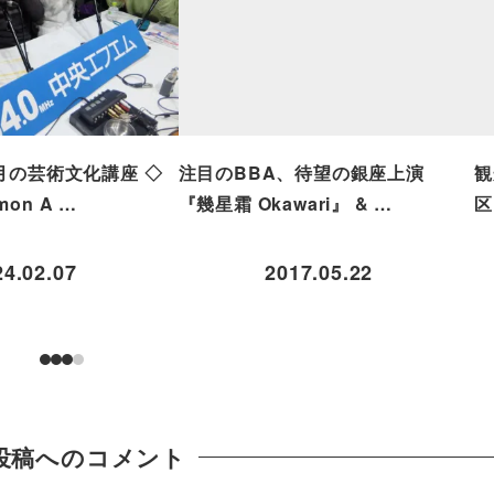
月の芸術文化講座 ◇
注目のBBA、待望の銀座上演
観
on A …
『幾星霜 Okawari』 & …
区
24.02.07
2017.05.22
投稿へのコメント