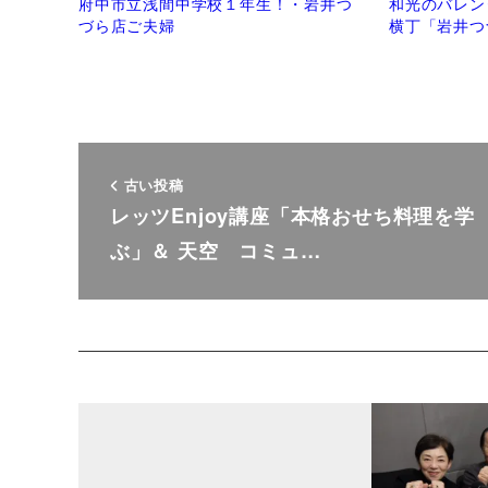
府中市立浅間中学校１年生！・岩井つ
和光のバレン
づら店ご夫婦
横丁「岩井つ
古い投稿
レッツEnjoy講座「本格おせち料理を学
ぶ」＆ 天空 コミュ…