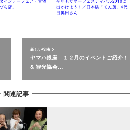
タインデーフェア・甘酒
今年もサマーフェスティバル2018に
づら店」
出かけよう！／日本橋「てん茂」4代
目奥田さん
新しい投稿
ヤマハ銀座 １２月のイベントご紹介！
& 観光協会…
関連記事