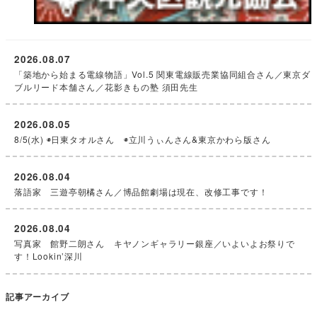
2026.08.07
「築地から始まる電線物語」Vol.5 関東電線販売業協同組合さん／東京ダ
ブルリード本舗さん／花影きもの塾 須田先生
2026.08.05
8/5(水) ◉日東タオルさん ◉立川うぃんさん&東京かわら版さん
2026.08.04
落語家 三遊亭朝橘さん／博品館劇場は現在、改修工事です！
2026.08.04
写真家 館野二朗さん キヤノンギャラリー銀座／いよいよお祭りで
す！Lookin’深川
記事アーカイブ