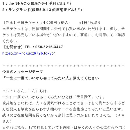
1：the SNACK(銀座7-5-4 毛利ビル2Ｆ)
2：ラングランド(銀座5-9-13 銀座菊正ビル5Ｆ)
【料金】当日チケット：4,000円（税込） ※1冊4枚綴り
当日チケットは、開催期間中に受付でお買い求めいただけます。但し、チ
ケットは完売している場合がございますので、事前に、お電話にてご確認
ください。
【お問合せ】TEL：050-5216-3447
https://xn--ndkucz672b.tokyo/
＋＋＋＋＋＋＋＋＋＋＋＋＋＋＋＋＋＋＋＋＋＋＋＋＋＋＋＋＋＋＋＋＋
今日のメッセージテーマ
「一生に一度でいいから会ってみたい人」教えてください
＊ジュミさん、こんにちは。
一生に一度でいいからあってみたいひとは「天皇陛下」です。
被災地をまわれば、人々を勇気づけることができ、そして海外から来るど
んな要人も敬意をあらわす人物のオーラを直接感じてみたいと思います。
残りのご在位期間も長くないから余計に思うのかもしれませんね。（ＡＫ
さん）
☆それは私も。TVで拝見していても両陛下は多くの人々の心に灯火を与え