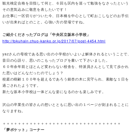
観光検定合格を目指して何と、６回も区内を巡って勉強をなさったという
その意気込みに敬意を表したいです！
お仕事に一区切りがついた今、日本橋を中心として町おこしなどのお手伝
いが出来ればとのこと。心強い方の登場ですね。
ご紹介くださったブログは「中央区立阪本小学校」
http://tokuhain.chuo-kanko.or.jp/2017/07/post-4454.html
yazさんの母校である思い出の小学校がいよいよ解体されるということで、
昔日の心語り、思いのこもったブログを書いて下さいました。
６０年余年前とほとんど変わらない校舎を、特派員さんとして見て歩かれ
た思いはどんなだったのでしょう？
校庭の樹齢１００年を超えるであろう銀杏の木に見守られ、素敵な１日を
過ごされたようです。
新たな坂本小学校は一体どんな姿になるのかも楽しみです。
沢山の卒業生の皆さんの想いとともに思い出の１ページが刻まれることに
なりますね。
＋＋＋＋＋＋＋＋＋＋＋＋＋＋＋＋＋＋＋＋＋＋＋＋＋＋＋＋＋＋＋
「夢ポケット」コーナー