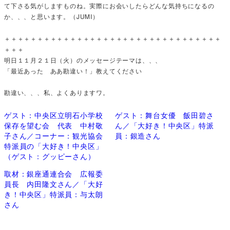
て下さる気がしますものね。実際にお会いしたらどんな気持ちになるの
か、、、と思います。（JUMI）
＋＋＋＋＋＋＋＋＋＋＋＋＋＋＋＋＋＋＋＋＋＋＋＋＋＋＋＋＋＋＋＋＋
＋＋＋
明日１１月２１日（火）のメッセージテーマは、、、
「最近あった ああ勘違い！」教えてください
勘違い、、、私、よくありますワ。
ゲスト：中央区立明石小学校
ゲスト：舞台女優 飯田碧さ
保存を望む会 代表 中村敬
ん／「大好き！中央区」特派
子さん／コーナー：観光協会
員：銀造さん
特派員の「大好き！中央区」
（ゲスト：グッピーさん）
取材：銀座通連合会 広報委
員長 内田隆文さん／「大好
き！中央区」特派員：与太朗
さん