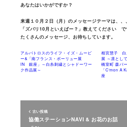
あなたはいかがですか？
来週１０月２日（月）のメッセージテーマは、、
「ズバリ10月といえばー？」教えてください で
たくさんのメッセージ、お待ちしています。
アルバトロスのライフ・イズ・ムービ
相宮慧子 白
ー&「南フランス・ボーリュー展
展 ～凛とし
IN 銀座」～白糸刺繍とシャドーワー
橋室町 森パ
ク作品展～
「C‘mon A
座
古い投稿
協働ステーションNAVI & お花のお話