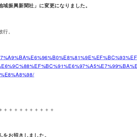
地域振興新聞社」に変更になりました。
敢行。
4%A9%E7%A9%BA%E6%96%B0%E8%81%9E%EF%BC%93%E
%E6%9C%88%EF%BC%91%E6%97%A5%E7%99%BA%
%E8%A8%98/
。
＋＋＋＋＋＋＋＋＋＋＋
んをお招きしました。