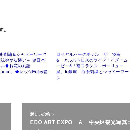
、
す。
糸刺繍＆シャドーワーク
ロイヤルパークホテル ザ 汐留
て涼やかな装い～ ＠日本
& アルバトロスのライフ・イズ・ム
ール◆お花のお話
ービー&「南フランス・ボーリュー
 Kamon」◆レッツEnjoy講
展」in銀座 白糸刺繍とシャドーワー
ク
新しい投稿
EDO ART EXPO ＆ 中央区観光写真