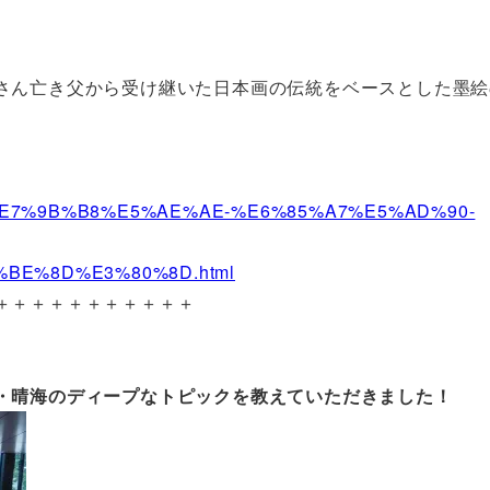
さん亡き父から受け継いた日本画の伝統をベースとした墨絵
。
itions/%E7%9B%B8%E5%AE%AE-%E6%85%A7%E5%AD%90-
9%BE%8D%E3%80%8D.html
＋＋＋＋＋＋＋＋＋＋＋
・晴海のディープなトピックを教えていただきました！