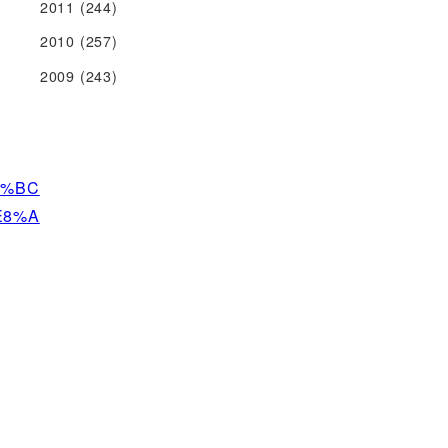
2011
(244)
2010
(257)
2009
(243)
F%BC
E8%A