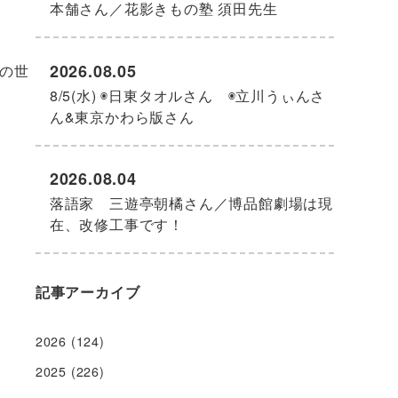
本舗さん／花影きもの塾 須田先生
2026.08.05
の世
8/5(水) ◉日東タオルさん ◉立川うぃんさ
ん&東京かわら版さん
2026.08.04
落語家 三遊亭朝橘さん／博品館劇場は現
在、改修工事です！
記事アーカイブ
2026
(124)
2025
(226)