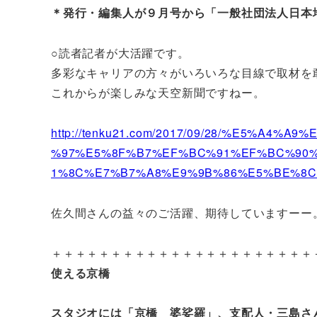
＊発行・編集人が９月号から「一般社団法人日本
○読者記者が大活躍です。
多彩なキャリアの方々がいろいろな目線で取材を
これからが楽しみな天空新聞ですねー。
http://tenku21.com/2017/09/28/%E5%A
%97%E5%8F%B7%EF%BC%91%EF%BC%90
1%8C%E7%B7%A8%E9%9B%86%E5%BE%8C
佐久間さんの益々のご活躍、期待していますーー
＋＋＋＋＋＋＋＋＋＋＋＋＋＋＋＋＋＋＋＋＋＋
使える京橋
スタジオには「京橋 婆娑羅」、支配人・三島さ