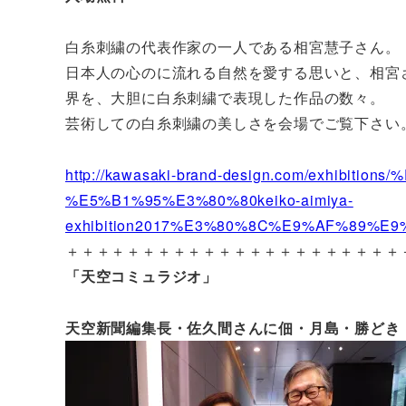
白糸刺繍の代表作家の一人である相宮慧子さん。
日本人の心のに流れる自然を愛する思いと、相宮
界を、大胆に白糸刺繍で表現した作品の数々。
芸術しての白糸刺繍の美しさを会場でご覧下さい
http://kawasaki-brand-design.com/exhib
%E5%B1%95%E3%80%80keiko-aimiya-
exhibition2017%E3%80%8C%E9%AF%89%E
＋＋＋＋＋＋＋＋＋＋＋＋＋＋＋＋＋＋＋＋＋＋
「天空コミュラジオ」
天空新聞編集長・佐久間さんに佃・月島・勝どき