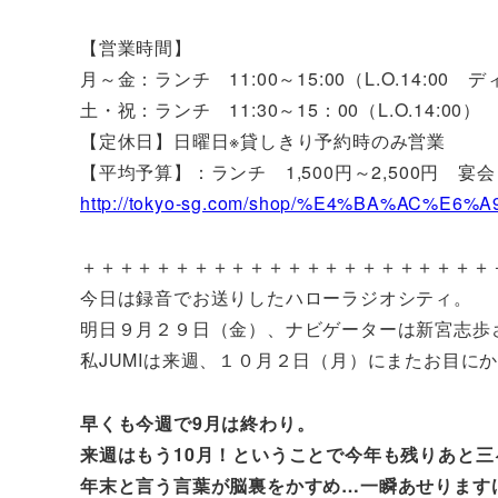
【営業時間】
月～金：ランチ 11:00～15:00（L.O.14:00 ディナ
土・祝：ランチ 11:30～15：00（L.O.14:00） デ
【定休日】日曜日※貸しきり予約時のみ営業
【平均予算】：ランチ 1,500円～2,500円 宴会 8
http://tokyo-sg.com/shop/%E4%BA%AC%
＋＋＋＋＋＋＋＋＋＋＋＋＋＋＋＋＋＋＋＋＋＋
今日は録音でお送りしたハローラジオシティ。
明日９月２９日（金）、ナビゲーターは新宮志歩
私JUMIは来週、１０月２日（月）にまたお目に
早くも今週で9月は終わり。
来週はもう10月！ということで今年も残りあと三
年末と言う言葉が脳裏をかすめ…一瞬あせります