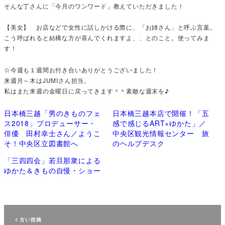
そんな丁さんに「今月のワンワード」教えていただきました！
【美女】 お店などで女性に話しかける際に、「お姉さん」と呼ぶ言葉。
こう呼ばれると結構な方が喜んでくれますよ、、とのこと。使ってみま
す！
☆今週も１週間お付き合いありがとうございました！
来週月～木はJUMIさん担当。
私はまた来週の金曜日に戻ってきます＾＾素敵な週末を♪
日本橋三越「男のきものフェ
日本橋三越本店で開催！「五
ス2018」プロデューサー・
感で感じるART×ゆかた」／
俳優 田村幸士さん／ようこ
中央区観光情報センター 旅
そ！中央区立図書館へ
のヘルプデスク
「三四四会」若旦那衆による
ゆかた＆きもの自慢・ショー
古い投稿