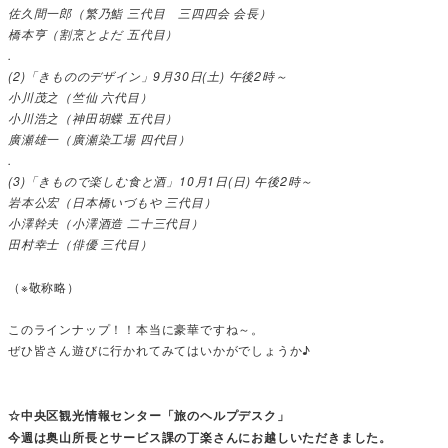
佐久間一郎（繁乃鮨 三代目 三四四会 会長）
橋本亨（割烹とよだ 五代目）
.
(2)「きもののデザイン」9月30日(土) 午後2時～
小川茂之（竺仙 六代目）
小川浩之（神田胡蝶 五代目）
廣瀬雄一（廣瀬染工場 四代目）
.
(3)「きもので楽しむ食と酒」10月1日(日) 午後2時～
岩本公宏（日本橋いづもや 三代目）
小澤幹夫（小澤酒造 二十三代目）
田村幸士（俳優 三代目）
（※敬称略）
このラインナップ！！本当に豪華ですね～。
ぜひ皆さん遊びに行かれてみてはいかがでしょうか♪
☆中央区観光情報センター「旅のヘルプデスク」
今週は奥山所長とサービス課の丁楽さんにお越しいただきました。