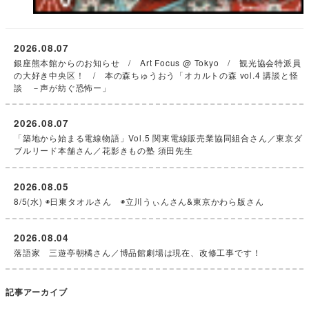
2026.08.07
銀座熊本館からのお知らせ / Art Focus @ Tokyo / 観光協会特派員
の大好き中央区！ / 本の森ちゅうおう「オカルトの森 vol.4 講談と怪
談 －声が紡ぐ恐怖ー」
2026.08.07
「築地から始まる電線物語」Vol.5 関東電線販売業協同組合さん／東京ダ
ブルリード本舗さん／花影きもの塾 須田先生
2026.08.05
8/5(水) ◉日東タオルさん ◉立川うぃんさん&東京かわら版さん
2026.08.04
落語家 三遊亭朝橘さん／博品館劇場は現在、改修工事です！
記事アーカイブ