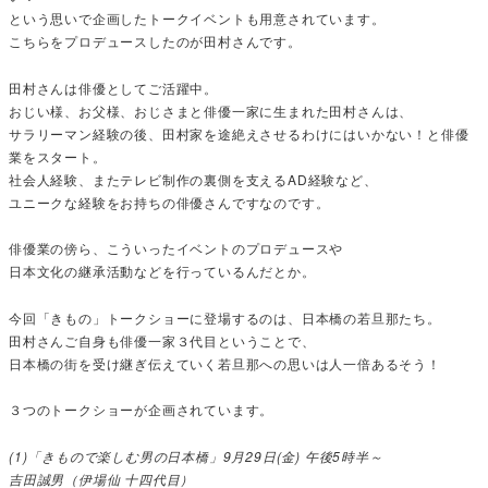
という思いで企画したトークイベントも用意されています。
こちらをプロデュースしたのが田村さんです。
田村さんは俳優としてご活躍中。
おじい様、お父様、おじさまと俳優一家に生まれた田村さんは、
サラリーマン経験の後、田村家を途絶えさせるわけにはいかない！と俳優
業をスタート。
社会人経験、またテレビ制作の裏側を支えるAD経験など、
ユニークな経験をお持ちの俳優さんですなのです。
俳優業の傍ら、こういったイベントのプロデュースや
日本文化の継承活動などを行っているんだとか。
今回「きもの」トークショーに登場するのは、日本橋の若旦那たち。
田村さんご自身も俳優一家３代目ということで、
日本橋の街を受け継ぎ伝えていく若旦那への思いは人一倍あるそう！
３つのトークショーが企画されています。
(1)「きもので楽しむ男の日本橋」9月29日(金) 午後5時半～
吉田誠男（伊場仙 十四代目）