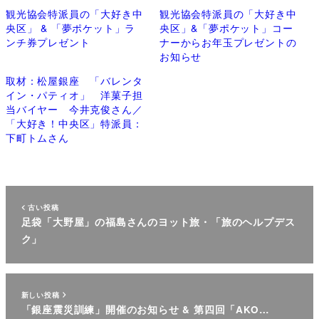
観光協会特派員の「大好き中
観光協会特派員の「大好き中
央区」 & 「夢ポケット」ラ
央区」&「夢ポケット」コー
ンチ券プレゼント
ナーからお年玉プレゼントの
お知らせ
取材：松屋銀座 「バレンタ
イン・パティオ」 洋菓子担
当バイヤー 今井克俊さん／
「大好き！中央区」特派員：
下町トムさん
古い投稿
足袋「大野屋」の福島さんのヨット旅・「旅のヘルプデス
ク」
新しい投稿
「銀座震災訓練」開催のお知らせ & 第四回「AKO…