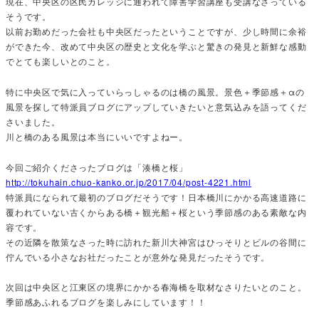
現在、中央区の区民カレッジに通われて障害学習講座も受講なさっている
そうです。
以前お勤めだった会社も中央区だったということですが、少し時間に余裕
ができた今、改めて中央区の歴史と文化を学ぶと驚きの発見と新鮮な感動
でとても楽しいとのこと。
特に中央区で気に入っていらっしゃるのは橋の風景。景色＋季節感＋αの
風景を探して特派員ブログにアップしていきたいと意気込みを語ってくだ
さいました。
川と橋のある風景は本当にいいですよねー。
今回ご紹介くださったブログは「湊橋と桜」
http://tokuhain.chuo-kanko.or.jp/2017/04/post-4221.html
特派員になられて最初のブログだそうです！日本橋川にかかる高速道路に
覆われていない古くからある橋＋観光船＋桜という季節感のある素敵な内
容です。
その近隣を散策なさった時に訪れた新川大神宮はひっそりとビルの谷間に
佇んでいる小さなお社だったことが意外な発見だったそうです。
次回は中央区と江東区の境界にかかる春海橋を取材なさりたいとのこと。
季節感あふれるブログを楽しみにしています！！