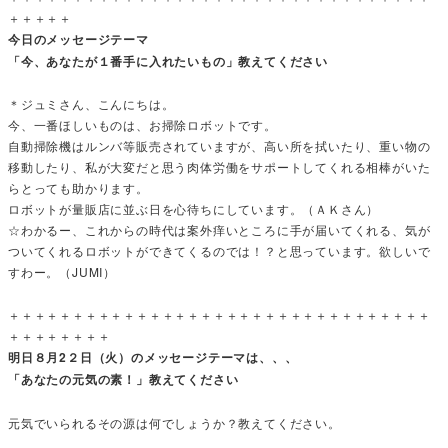
＋＋＋＋＋
今日のメッセージテーマ
「今、あなたが１番手に入れたいもの」教えてください
＊ジュミさん、こんにちは。
今、一番ほしいものは、お掃除ロボットです。
自動掃除機はルンバ等販売されていますが、高い所を拭いたり、重い物の
移動したり、私が大変だと思う肉体労働をサポートしてくれる相棒がいた
らとっても助かります。
ロボットが量販店に並ぶ日を心待ちにしています。（ＡＫさん）
☆わかるー、これからの時代は案外痒いところに手が届いてくれる、気が
ついてくれるロボットができてくるのでは！？と思っています。欲しいで
すわー。（JUMI）
＋＋＋＋＋＋＋＋＋＋＋＋＋＋＋＋＋＋＋＋＋＋＋＋＋＋＋＋＋＋＋＋＋
＋＋＋＋＋＋＋＋
明日８月2２日（火）のメッセージテーマは、、、
「あなたの元気の素！」教えてください
元気でいられるその源は何でしょうか？教えてください。