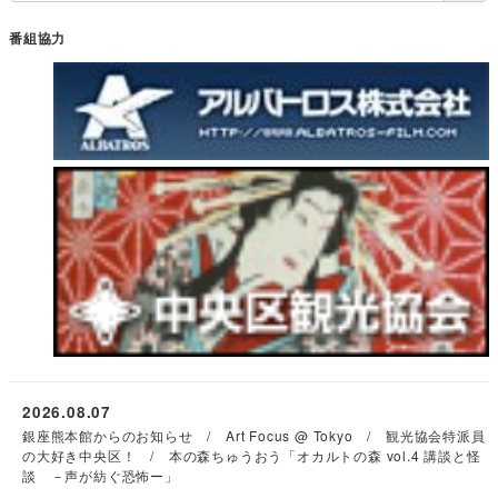
番組協力
2026.08.07
銀座熊本館からのお知らせ / Art Focus @ Tokyo / 観光協会特派員
の大好き中央区！ / 本の森ちゅうおう「オカルトの森 vol.4 講談と怪
談 －声が紡ぐ恐怖ー」