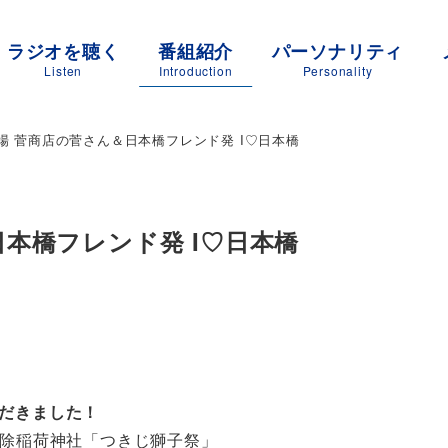
ラジオを聴く
番組紹介
パーソナリティ
Listen
Introduction
Personality
場 菅商店の菅さん＆日本橋フレンド発 I♡日本橋
本橋フレンド発 I♡日本橋
ただきました！
波除稲荷神社「つきじ獅子祭」