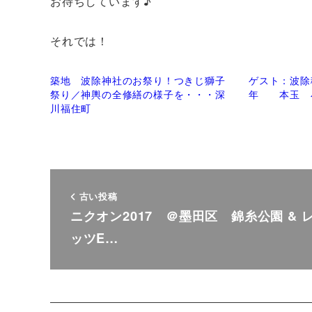
お待ちしています♪
それでは！
築地 波除神社のお祭り！つきじ獅子
ゲスト：波除
祭り／神輿の全修繕の様子を・・・深
年 本玉 
川福住町
古い投稿
ニクオン2017 ＠墨田区 錦糸公園 & 
ッツE…