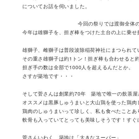
についてお話を伺いました。
今回の祭りでは渡御全体
今年は雄獅子を、担ぎ棒をつけた土台の上に乗せ
雄獅子、雌獅子は普段波除稲荷神社にまつられて
その重さ雄獅子は約1トン！担ぎ棒も合わせると
担ぎ手の数は全部で1000人を超えるんだとか。
さすが築地です・・・
そして菅さんは創業約70年 築地で唯一の飲茶
オススメは黒豚しゅうまいと大山鶏を使った鶏肉
鶏肉のしゅうまいって珍しく、私も食べたことあ
軟骨も入っていてとっても美味しそうです！すぐ
菅さんいわく、築地は「大きなスーパー」