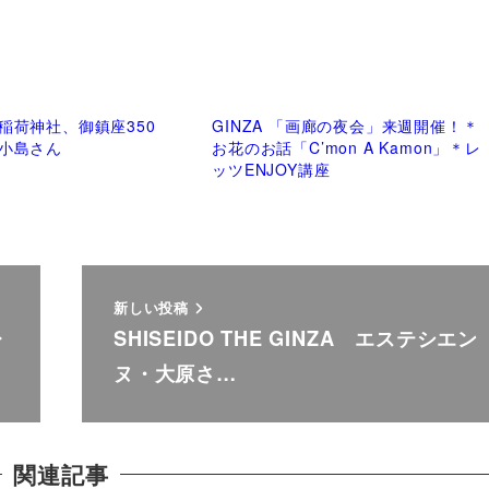
稲荷神社、御鎮座350
GINZA 「画廊の夜会」来週開催！＊
小島さん
お花のお話「C’mon A Kamon」＊レ
ッツENJOY講座
新しい投稿
レ
SHISEIDO THE GINZA エステシエン
ヌ・大原さ…
関連記事