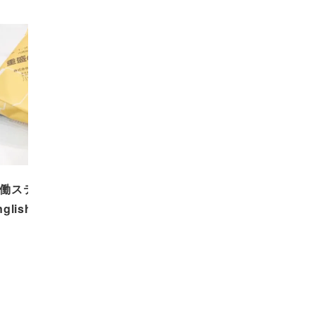
働ステーションNAVI◇A to Z
nglish Mr.David…
2023.01.27