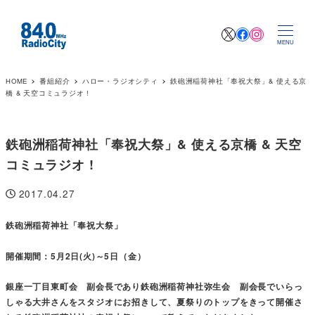
X
Facebook
Instagr
MENU
HOME
番組紹介
ハロー・ラジオシティ
鉄砲洲稲荷神社「奉祝大祭」& 使える京
橋 & 天空コミュラジオ !
鉄砲洲稲荷神社「奉祝大祭」& 使える京橋 & 天空
コミュラジオ !
2017.04.27
投稿日
鉄砲洲稲荷神社「奉祝大祭」
開催期間：5月2日(火)～5日（金）
銀座一丁目東町会 副会長であり鉄砲洲稲荷神社弥生会 副会長でいらっ
しゃる大井さんをスタジオにお招きして、夏祭りのトップをきって開催さ