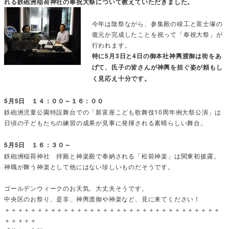
れる鉄砲洲稲荷神社の奉祝大祭について教えていただきました。
今年は陰祭ながら、参集殿の竣工と富士塚の
復元か完成したことを祝って「奉祝大祭」が
行われます。
特に5月3日と4日の御本社神輿渡御は街をあ
げて、氏子の皆さんが神輿を担ぐ姿が頼もし
く見応え十分です。
5月5日 １４：００～１６：００
鉄砲洲児童公園特設舞台での「新富座こども歌舞伎10周年例大祭公演」は
日頃の子どもたちの練習の成果が見事に発揮される素晴らしい舞台。
5月5日 １６：３０～
鉄砲洲稲荷神社 拝殿と神楽殿で奉納される「松前神楽」は関東初披露。
神職が舞う神楽として他にはない珍しいものだそうです。
ゴールデンウィークのお天気、大丈夫そうです。
中央区のお祭り、是非、神輿渡御や神楽など、見に来てください！
＋＋＋＋＋＋＋＋＋＋＋＋＋＋＋＋＋＋＋＋＋＋＋＋＋＋＋＋＋＋＋＋＋
＋＋＋＋＋