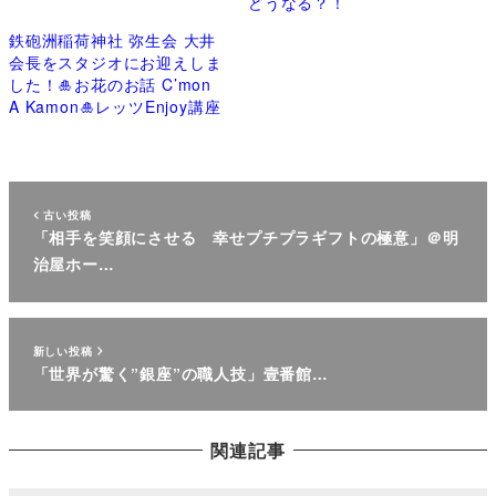
どうなる？！
鉄砲洲稲荷神社 弥生会 大井
会長をスタジオにお迎えしま
した！🎍お花のお話 C’mon
A Kamon🎍レッツEnjoy講座
古い投稿
「相手を笑顔にさせる 幸せプチプラギフトの極意」＠明
治屋ホー…
新しい投稿
「世界が驚く”銀座”の職人技」壹番館…
関連記事