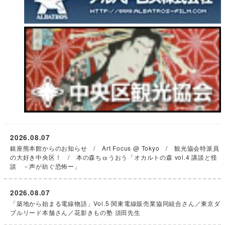
2026.08.07
銀座熊本館からのお知らせ / Art Focus @ Tokyo / 観光協会特派員
の大好き中央区！ / 本の森ちゅうおう「オカルトの森 vol.4 講談と怪
談 －声が紡ぐ恐怖ー」
2026.08.07
「築地から始まる電線物語」Vol.5 関東電線販売業協同組合さん／東京ダ
ブルリード本舗さん／花影きもの塾 須田先生