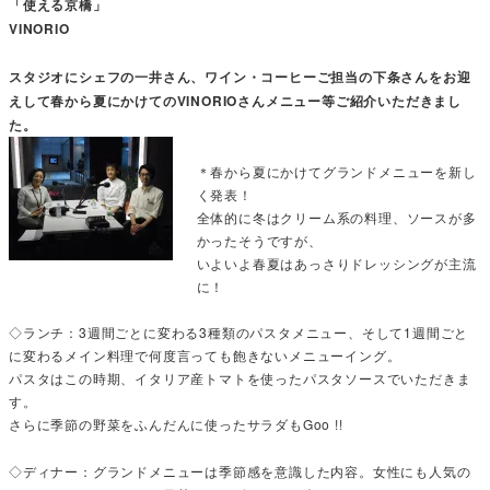
「使える京橋」
VINORIO
スタジオにシェフの一井さん、ワイン・コーヒーご担当の下条さんをお迎
えして春から夏にかけてのVINORIOさんメニュー等ご紹介いただきまし
た。
＊春から夏にかけてグランドメニューを新し
く発表！
全体的に冬はクリーム系の料理、ソースが多
かったそうですが、
いよいよ春夏はあっさりドレッシングが主流
に！
◇ランチ：3週間ごとに変わる3種類のパスタメニュー、そして1週間ごと
に変わるメイン料理で何度言っても飽きないメニューイング。
パスタはこの時期、イタリア産トマトを使ったパスタソースでいただきま
す。
さらに季節の野菜をふんだんに使ったサラダもGoo !!
◇ディナー：グランドメニューは季節感を意識した内容。女性にも人気の