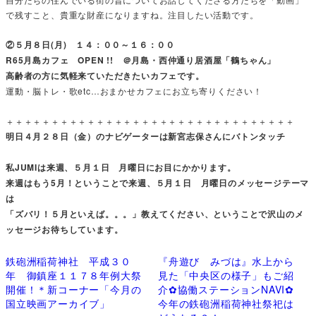
で残すこと、貴重な財産になりますね。注目したい活動です。
②５月８日(月) １４：００～１６：００
R65月島カフェ OPEN !! ＠月島・西仲通り居酒屋「鶴ちゃん」
高齢者の方に気軽来ていただきたいカフェです。
運動・脳トレ・歌etc…おまかせカフェにお立ち寄りください！
＋＋＋＋＋＋＋＋＋＋＋＋＋＋＋＋＋＋＋＋＋＋＋＋＋＋＋＋＋＋＋＋
明日４月２８日（金）のナビゲーターは新宮志保さんにバトンタッチ
私JUMIは来週、５月１日 月曜日にお目にかかります。
来週はもう5月！ということで来週、５月１日 月曜日のメッセージテーマ
は
「ズバリ！５月といえば。。。」教えてください、ということで沢山のメ
ッセージお待ちしています。
鉄砲洲稲荷神社 平成３０
『舟遊び みづは』水上から
年 御鎮座１１７８年例大祭
見た「中央区の様子」もご紹
開催！＊新コーナー「今月の
介✿協働ステーションNAVI✿
国立映画アーカイブ」
今年の鉄砲洲稲荷神社祭祀は