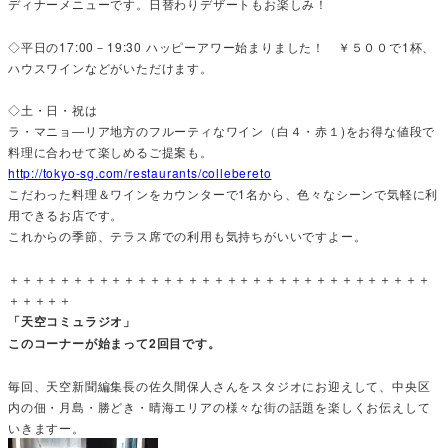
ディナーメニューです。日替わりデザートもお楽しみ！
◇平日の17:00－19:30 ハッピーアワー始まりました！ ￥５００で1杯、
ハウスワインなどがいただけます。
◇土・日・祝は
ラ・マニョ―リア地方のフルーティなワイン（白４・赤１)をお得な値段で
料理に合わせて楽しめるご提案も。
http://tokyo-sg.com/restaurants/collebereto
こだわった料理＆ワインをカウンターで1名から、色々なシーンで気軽に利
用できるお店です。
これからの季節、テラス席での利用も気持ちがいいですよー。
＋＋＋＋＋＋＋＋＋＋＋＋＋＋＋＋＋＋＋＋＋＋＋＋＋＋＋＋＋＋＋＋＋
＋＋＋＋＋
「天空コミュラジオ」
このコーナーが始まって2回目です。
毎回、天空新聞編集長の佐久間保人さんをスタジオにお迎えして、中央区
内の佃・月島・勝どき・晴海エリアの様々な街の話題を楽しくお伝えして
いきますー。