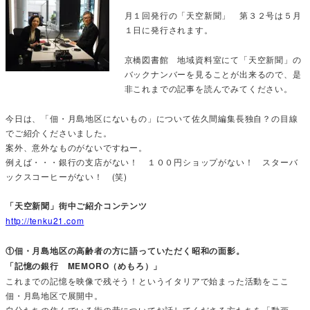
月１回発行の「天空新聞」 第３２号は５月
１日に発行されます。
京橋図書館 地域資料室にて「天空新聞」の
バックナンバーを見ることが出来るので、是
非これまでの記事を読んでみてください。
今日は、「佃・月島地区にないもの」について佐久間編集長独自？の目線
でご紹介くださいました。
案外、意外なものがないですねー。
例えば・・・銀行の支店がない！ １００円ショップがない！ スターバ
ックスコーヒーがない！ (笑)
「天空新聞」街中ご紹介コンテンツ
http://tenku21.com
①佃・月島地区の高齢者の方に語っていただく昭和の面影。
「記憶の銀行 MEMORO（めもろ）」
これまでの記憶を映像で残そう！というイタリアで始まった活動をここ
佃・月島地区で展開中。
自分たちの住んでいる街の昔についてお話してくださる方たちを「動画」