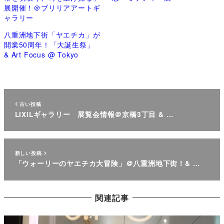
展開催！＠ブリリアアートギ
ャラリー
八重洲地下街「ヤエチカ」が
開業50周年！「大誕生祭」
& Art Focus @ Tokyo
古い投稿
LIXILギャラリー 展覧会情報＠京橋3丁目 & …
新しい投稿
「ウォーリーのヤエチカ大冒険」＠八重洲地下街！& …
関連記事