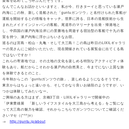
愛着を込めてこう呼ぶんだそうです。
なんでこんなお話かといいますと、私が今、行きターイと思っている瀬戸
内海にこの秋、新しく造船された「guntuガンツウ」と名付けられた客船が
運航を開始するとの情報をキャッチ。世界に誇る、日本の造船技術から生
まれたメイドインジャパンの客船。尾道市のマリーナを出発・帰港地と
し、中四国の瀬戸内海沿岸にの景勝地を周遊する宿泊型の客船で十九の客
室を持つ、瀬戸内海に浮かぶちいさなお宿。
巡るのは宮島・松山・丸亀・そして大三島！この島は昨日のLIXILギャラリ
ーの筧さんにご紹介いただいた、現在開催されている展覧会に出てくる島
ではないですか！
これらの寄港地では、その土地の文化を楽しめる特別なアクティビティ体
験もあり。船だからこそわかる瀬戸内の自然美と、今までにない上質な旅
を体験できるとのこと。
今年秋からこの「guntuガンツウの旅」、楽しめるようになるそうです。
東京からはちょっと遠いかも、そしてかなり良いお値段のようですが、い
つかは体験してみたいなー。
ご興味のある方はまず、京橋3丁目・LIXILギャラリーで開催中の
「伊東豊雄展 「新しいライフスタイルを大三島から考える」をご覧にな
って大三島の魅力を確認、それからこちらでガンツウについてご確認くだ
さいマセ（(*^^)v）
→
http://guntu.jp/about