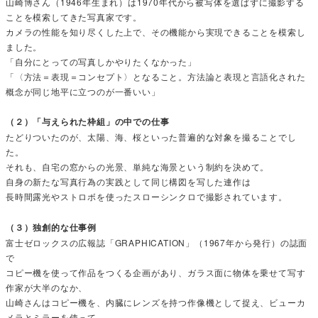
山崎博さん（1946年生まれ）は1970年代から被写体を選ばずに撮影する
ことを模索してきた写真家です。
カメラの性能を知り尽くした上で、その機能から実現できることを模索し
ました。
「自分にとっての写真しかやりたくなかった」
「〈方法＝表現＝コンセプト〉となること。方法論と表現と言語化された
概念が同じ地平に立つのが一番いい」
（２）「与えられた枠組」の中での仕事
たどりついたのが、太陽、海、桜といった普遍的な対象を撮ることでし
た。
それも、自宅の窓からの光景、単純な海景という制約を決めて。
自身の新たな写真行為の実践として同じ構図を写した連作は
長時間露光やストロボを使ったスローシンクロで撮影されています。
（３）独創的な仕事例
富士ゼロックスの広報誌「GRAPHICATION」（1967年から発行）の誌面
で
コピー機を使って作品をつくる企画があり、ガラス面に物体を乗せて写す
作家が大半のなか、
山崎さんはコピー機を、内臓にレンズを持つ作像機として捉え、ビューカ
メラとミラーを使って