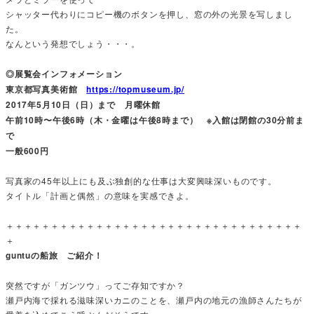
シャッター代わりにコピー機のボタンを押し、窓の外の光景を写しまし
た。
なんという発想でしょう・・・。
◎展覧会インフォメーション
東京都写真美術館
https://topmuseum.jp/
2017年5月10日（日）まで 月曜休館
午前10時〜午後6時（木・金曜は午後8時まで） ※入館は閉館の30分前ま
で
一般600円
写真家の45年以上にも及ぶ独創的な仕事は大変興味深いものです。
タイトル「計画と偶然」の意味を実感できよ。
＋＋＋＋＋＋＋＋＋＋＋＋＋＋＋＋＋＋＋＋＋＋＋＋＋＋＋＋＋＋＋＋＋
＋
guntuの船旅 ご紹介！
突然ですが「ガンツウ」ってご存知ですか？
瀬戸内海で採れる滋味深いカニのことを、瀬戸内の地元の漁師さんたちが