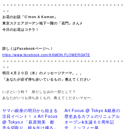
＋＋＋＋＋＋＋＋＋＋＋＋＋＋＋＋＋＋＋＋＋＋＋＋＋＋＋＋＋＋＋＋＋
＋＋
お花のお話「C’mon A Kamon」
東京スクエアガーデン地下一階の「花門」さん♪
今日のお花はコチラ！
詳しくはFacebookページへ！
https://www.facebook.com/KAMON.FLOWERGATE
＋＋＋＋＋＋＋＋＋＋＋＋＋＋＋＋＋＋＋＋＋＋＋＋＋＋＋＋＋＋＋＋＋
＋＋
明日４月２０日（木）のメッセージテーマ。。。
「あなたが必ず持ち歩いているもの」教えてください
いざという時？ 身だしなみの一部として？
あなたがいつも持ち歩くもの、教えてくださいマセー。
ヤマハ銀座の明日から始まる
Art Focus @ Tokyo &銀座の
注目イベント！ ♬Art Focus
歴史あるカフェのリニュアル
@ Tokyo♬「萩原朔美 都
オープン&生誕６０周年記
市を切取り、時を生け捕る」
念 ミッフィー展