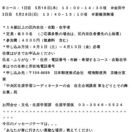
Bコース： 1日目 5月1８日(木) １３：００－１４：３０頃 ＠金田中
2日目 5月2８日(日) １３：４０－１５：１０頃 ＠新橋演舞場
＊１８歳以上の区内在住・在勤・在学者
＊定員：各５０名 （ご応募多数の場合は、区内在住者優先の上抽選）
＊参加費：４０００円（観劇料 含む）
＊申し込み方法：４月１日（土）～４月１０日（金）必着
往復はがきでお申込みください
氏名・ふりがな・〒・住所・電話番号・年齢・希望するコース・在勤在学
者はその名称と所在地電話番号
＊申し込み先：〒104-8689 日本郵便株式会社 晴海郵便局 京橋分室
留
「中央区生涯学習コーディネーターの会 自主企画講座 東をどりとその舞
台裏」宛
お問合せ：文化・生涯学習課 生涯学習係 ０３－３５４６－５５２４
＋＋＋＋＋＋＋＋＋＋＋＋＋＋＋＋＋＋＋＋＋＋＋＋＋＋＋＋＋＋＋＋＋
＋＋＋
今日のメッセージテーマは。。。
「あなたが春に行きたい素敵な場所」教えてください