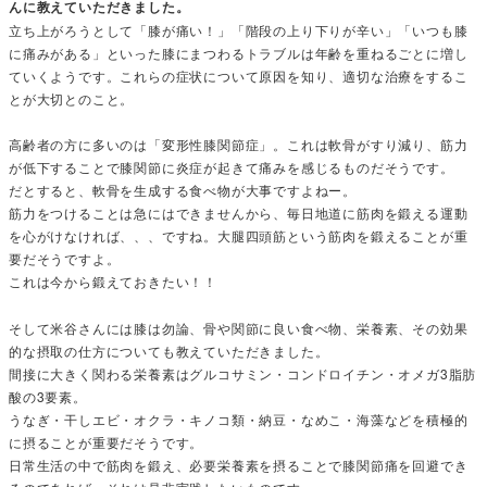
んに教えていただきました。
立ち上がろうとして「膝が痛い！」「階段の上り下りが辛い」「いつも膝
に痛みがある」といった膝にまつわるトラブルは年齢を重ねるごとに増し
ていくようです。これらの症状について原因を知り、適切な治療をするこ
とが大切とのこと。
高齢者の方に多いのは「変形性膝関節症」。これは軟骨がすり減り、筋力
が低下することで膝関節に炎症が起きて痛みを感じるものだそうです。
だとすると、軟骨を生成する食べ物が大事ですよねー。
筋力をつけることは急にはできませんから、毎日地道に筋肉を鍛える運動
を心がけなければ、、、ですね。大腿四頭筋という筋肉を鍛えることが重
要だそうですよ。
これは今から鍛えておきたい！！
そして米谷さんには膝は勿論、骨や関節に良い食べ物、栄養素、その効果
的な摂取の仕方についても教えていただきました。
間接に大きく関わる栄養素はグルコサミン・コンドロイチン・オメガ3脂肪
酸の3要素。
うなぎ・干しエビ・オクラ・キノコ類・納豆・なめこ・海藻などを積極的
に摂ることが重要だそうです。
日常生活の中で筋肉を鍛え、必要栄養素を摂ることで膝関節痛を回避でき