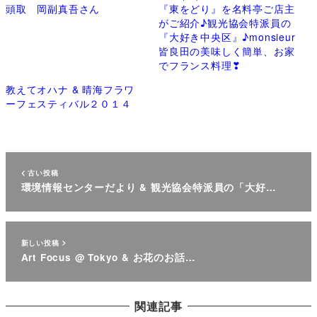
頭取 岡副真吾さん
『東をどり』を名料亭ご店主
がご紹介♪観光協会特派員の
『大好き中央区』♪monsieur
皆良田の美味しく簡単、お家
でフランス料理❣
教えてオハナ & 晴海フラワ
ーフェスティバル２０１４
古い投稿
環境情報センターだより & 観光協会特派員の「大好…
新しい投稿
Art Focus @ Tokyo & お花のお話…
関連記事