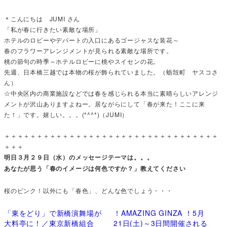
＊こんにちは JUMI さん
「私が春に行きたい素敵な場所」
ホテルのロビーやデパートの入口にあるゴージャスな装花～
春のフラワーアレンジメントが見られる素敵な場所です。
桃の節句の時季～ホテルロビーに桃やスイセンの花。
先週、日本橋三越では本物の桜が飾られていました。（蛎殻町 ヤスコさ
ん）
☆中央区内の商業施設などでは春を感じられる本当に素晴らしいアレンジ
メントが沢山ありますよねー。居ながらにして「春が来た！ここに来
た！」です。嬉しい。。。(*^^*)（JUMI）
＋＋＋＋＋＋＋＋＋＋＋＋＋＋＋＋＋＋＋＋＋＋＋＋＋＋＋＋＋＋＋＋＋
＋＋＋
明日３月２９日（水）のメッセージテーマは。。。
あなたが思う「春のイメージは何色ですか？」教えてください
桜のピンク！以外にも「春色」、どんな色でしょう・・・
「東をどり」で新橋演舞場が
！AMAZING GINZA ！5月
大料亭に！／東京新橋組合
21日(土)～3日間開催される