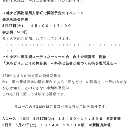
るのであれば、それは是非実践したいものです。
＜健ナビ薬樹薬局人形町で開催予定のイベント＞
健康相談会開催
5月27日(土) １５：００－１７：００
参加費：500円
多くの方のご参加、お待ちしております。
＋＋＋＋＋＋＋＋＋＋＋＋＋＋＋＋＋＋＋＋＋＋＋＋＋＋＋＋＋＋＋＋＋
＋＋＋
＊中央区生涯学習コーディネーターの会 自主企画講座 開催！
「東をどり」とその舞台裏 ～料亭と芸者が息づく花街を垣間見る～
150年あまりの歴史深い新橋花柳界。
年に1度の新橋芸者の晴れ舞台である「東をどり」の観賞と、一般の方がな
かなか知ることのできない老舗料亭見学。
これを2日に渡って体験する講座です。
各コース必ず2日両日ご参加可能な方がご応募条件です。
Aコース：1日目 5月17日(水) １３：００－１４：３０頃 ＠新喜楽
2日目 5月27日(土) １３：４０－１５：１０頃 ＠新橋演舞場