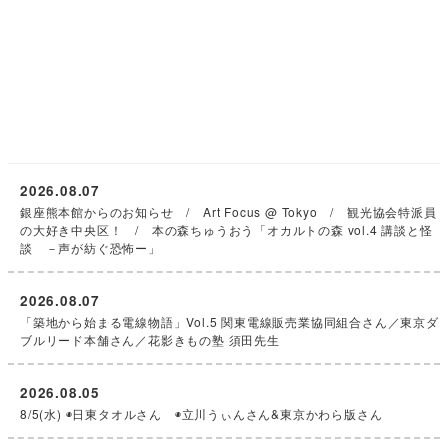
の大好き中央区！ / 本の森ちゅうおう「オカルトの森 vol.4 講談と怪
談 －声が紡ぐ恐怖ー」
2026.08.07
「築地から始まる電線物語」Vol.5 関東電線販売業協同組合さん／東京ダ
ブルリード本舗さん／花影きもの塾 須田先生
2026.08.05
8/5(水) ◉日東タオルさん ◉立川うぃんさん&東京かわら版さん
2026.08.04
落語家 三遊亭朝橘さん／博品館劇場は現在、改修工事です！
記事アーカイブ
2026
(124)
2025
(226)
2024
(161)
2023
(238)