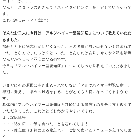
ライアルが。。。
なんと！スタッフの皆さんで「スカイダイビング」を予定しているそうで
す。
これは楽しみ～？！(泣？)
そんなお二人に今日は「アルツハイマー型認知症」について教えていただ
きました。
加齢とともに物忘れがひどくなった、人の名前が思い出せない！頼まれて
いたことなんでしたっけ？といったことあなたはありませんか？私も最近
なんだかちょっと不安になるのです。
今日は「アルツハイマー型認知症」についてしっかり教えていただきまし
た。
いまだにその原因は突き止められていない「アルツハイマー型認知症」。
早期に発見し、早めの対処をすることがとても大切になってくるようで
す。
具体的にアルツハイマー型認知症と加齢による健忘症の見分け方を教えて
いただきました。これはとてもわかりやすいですね。
１：記憶障害
・・・認知症：ご飯を食べたことを忘れてしまう
・・・健忘症（加齢による物忘れ）：ご飯で食べたメニューを忘れてしま
う