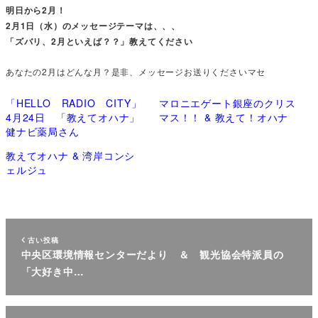
明日から2月！
2月1日（水）のメッセージテーマは、、、
「ズバリ、2月といえば？？」教えてください
あなたの2月はどんな月？是非、メッセージお送りくださいマセ
「HELLO RADIO CITY」
マロニエゲート銀座のクリス
4月24日 「教えてオハナ」
マス！！ & 教えて！オハナ
健ナビ薬局さん
教えてオハナ & 湾岸コンシ
ェルジュ
古い投稿
中央区環境情報センターだより ＆ 観光協会特派員の
「大好き中…