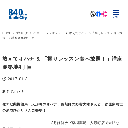
X
Facebook
Instagr
MENU
HOME
番組紹介
ハロー・ラジオシティ
教えてオハナ & 「握りレッスン食べ放
題！」講座＠築地4丁目
教えてオハナ & 「握りレッスン食べ放題！」講座
＠築地4丁目
2017.01.31
投稿日
教えてオハナ
健ナビ薬樹薬局 人形町のオハナ、薬剤師の野村大祐さんと、管理栄養士
の米谷ひかりさんご登場！
2月は健ナビ薬樹薬局 人形町店で大胆なト