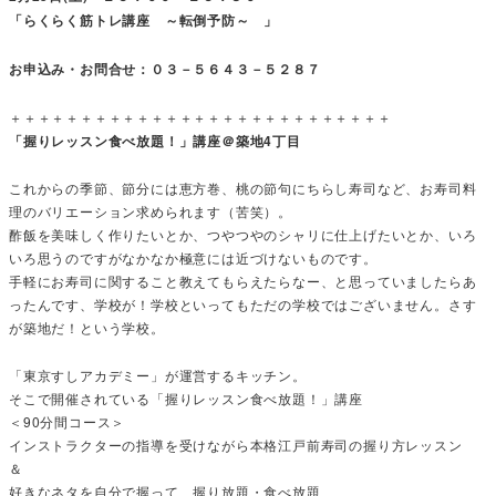
「らくらく筋トレ講座 ～転倒予防～ 」
お申込み・お問合せ：０３－５６４３－５２８７
＋＋＋＋＋＋＋＋＋＋＋＋＋＋＋＋＋＋＋＋＋＋＋＋＋＋＋
「握りレッスン食べ放題！」講座＠築地4丁目
これからの季節、節分には恵方巻、桃の節句にちらし寿司など、お寿司料
理のバリエーション求められます（苦笑）。
酢飯を美味しく作りたいとか、つやつやのシャリに仕上げたいとか、いろ
いろ思うのですがなかなか極意には近づけないものです。
手軽にお寿司に関すること教えてもらえたらなー、と思っていましたらあ
ったんです、学校が！学校といってもただの学校ではございません。さす
が築地だ！という学校。
「東京すしアカデミー」が運営するキッチン。
そこで開催されている「握りレッスン食べ放題！」講座
＜90分間コース＞
インストラクターの指導を受けながら本格江戸前寿司の握り方レッスン
＆
好きなネタを自分で握って、握り放題・食べ放題