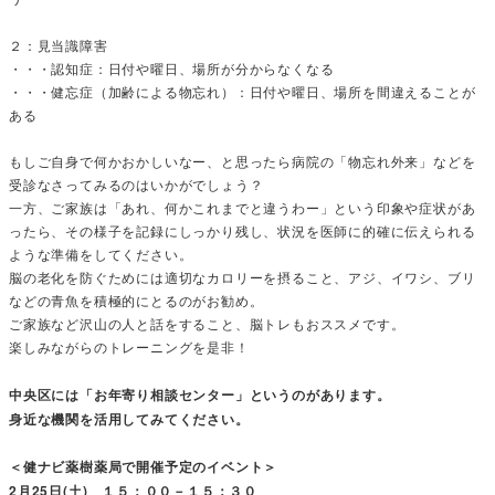
２：見当識障害
・・・認知症：日付や曜日、場所が分からなくなる
・・・健忘症（加齢による物忘れ）：日付や曜日、場所を間違えることが
ある
もしご自身で何かおかしいなー、と思ったら病院の「物忘れ外来」などを
受診なさってみるのはいかがでしょう？
一方、ご家族は「あれ、何かこれまでと違うわー」という印象や症状があ
ったら、その様子を記録にしっかり残し、状況を医師に的確に伝えられる
ような準備をしてください。
脳の老化を防ぐためには適切なカロリーを摂ること、アジ、イワシ、ブリ
などの青魚を積極的にとるのがお勧め。
ご家族など沢山の人と話をすること、脳トレもおススメです。
楽しみながらのトレーニングを是非！
中央区には「お年寄り相談センター」というのがあります。
身近な機関を活用してみてください。
＜健ナビ薬樹薬局で開催予定のイベント＞
2月25日(土) １５：００－１５：３０