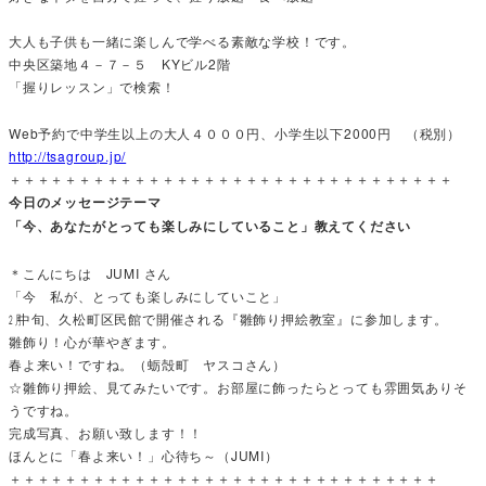
大人も子供も一緒に楽しんで学べる素敵な学校！です。
中央区築地４－７－５ KYビル2階
「握りレッスン」で検索！
Web予約で中学生以上の大人４０００円、小学生以下2000円 （税別）
http://tsagroup.jp/
＋＋＋＋＋＋＋＋＋＋＋＋＋＋＋＋＋＋＋＋＋＋＋＋＋＋＋＋＋＋＋＋
今日のメッセージテーマ
「今、あなたがとっても楽しみにしていること」教えてください
＊こんにちは JUMI さん
「今 私が、とっても楽しみにしていこと」
㋁中旬、久松町区民館で開催される『雛飾り押絵教室』に参加します。
雛飾り！心が華やぎます。
春よ来い！ですね。（蛎殻町 ヤスコさん）
☆雛飾り押絵、見てみたいです。お部屋に飾ったらとっても雰囲気ありそ
うですね。
完成写真、お願い致します！！
ほんとに「春よ来い！」心待ち～（JUMI）
＋＋＋＋＋＋＋＋＋＋＋＋＋＋＋＋＋＋＋＋＋＋＋＋＋＋＋＋＋＋＋