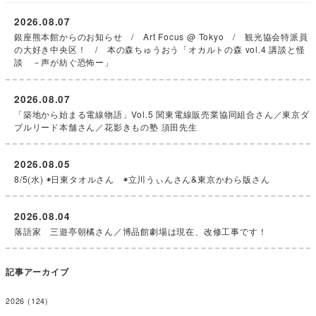
2026.08.07
銀座熊本館からのお知らせ / Art Focus @ Tokyo / 観光協会特派員
の大好き中央区！ / 本の森ちゅうおう「オカルトの森 vol.4 講談と怪
談 －声が紡ぐ恐怖ー」
2026.08.07
「築地から始まる電線物語」Vol.5 関東電線販売業協同組合さん／東京ダ
ブルリード本舗さん／花影きもの塾 須田先生
2026.08.05
8/5(水) ◉日東タオルさん ◉立川うぃんさん&東京かわら版さん
2026.08.04
落語家 三遊亭朝橘さん／博品館劇場は現在、改修工事です！
記事アーカイブ
2026
(124)