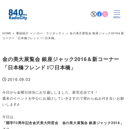
X
Facebook
Instagr
MENU
HOME
番組紹介
ハロー・ラジオシティ
金の美大展覧会 銀座ジャック2016＆新
コーナー「日本橋フレンド I♡日本橋」
金の美大展覧会 銀座ジャック2016＆新コーナー
「日本橋フレンド I♡日本橋」
2016.09.02
投稿日
今日から金曜日担当にお引越ししました、新宮志歩です！
週末のイベントを中心にお届けしていきますので変わらぬお付き合いお願
いします♪
今日は、
「開学70周年記念金沢美大同窓会 金の美大展覧会 銀座ジャック2016」
より、