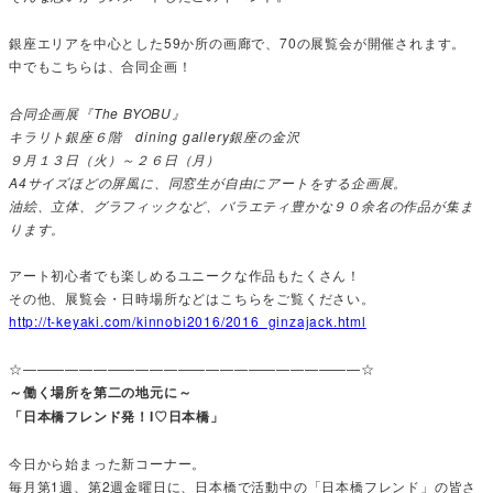
銀座エリアを中心とした59か所の画廊で、70の展覧会が開催されます。
中でもこちらは、合同企画！
合同企画展『The BYOBU』
キラリト銀座６階 dining gallery銀座の金沢
９月１３日（火）～２６日（月）
A4サイズほどの屏風に、同窓生が自由にアートをする企画展。
油絵、立体、グラフィックなど、バラエティ豊かな９０余名の作品が集ま
ります。
アート初心者でも楽しめるユニークな作品もたくさん！
その他、展覧会・日時場所などはこちらをご覧ください。
http://t-keyaki.com/kinnobi2016/2016_ginzajack.html
☆————————————————————————☆
～働く場所を第二の地元に～
「日本橋フレンド発！I♡日本橋」
今日から始まった新コーナー。
毎月第1週、第2週金曜日に、日本橋で活動中の「日本橋フレンド」の皆さ