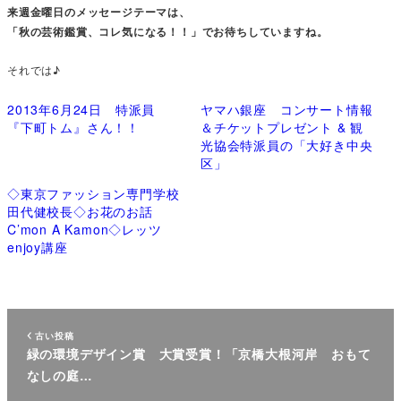
来週金曜日のメッセージテーマは、
「秋の芸術鑑賞、コレ気になる！！」でお待ちしていますね。
それでは♪
2013年6月24日 特派員
ヤマハ銀座 コンサート情報
『下町トム』さん！！
＆チケットプレゼント & 観
光協会特派員の「大好き中央
区」
◇東京ファッション専門学校
田代健校長◇お花のお話
C’mon A Kamon◇レッツ
enjoy講座
古い投稿
緑の環境デザイン賞 大賞受賞！「京橋大根河岸 おもて
なしの庭…