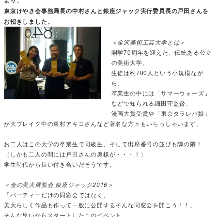
東京けやき会事務局長の中村さんと銀座ジャック実行委員長の戸田さんを
お招きしました。
＜金沢美術工芸大学とは＞
開学70周年を迎えた、伝統ある公立
の美術大学。
生徒は約700人という小規模なが
ら、
卒業生の中には「サマーウォーズ」
などで知られる細田守監督、
漫画大賞受賞や「東京タラレバ娘」
が大ブレイク中の東村アキコさんなど著名な方々もいらっしゃいます。
お二人はこの大学の卒業生で同級生、そして出席番号の並びも隣の隣！
（しかも二人の間には戸田さんの奥様が・・・！）
学生時代から長い付き合いだそうです。
＜金の美大展覧会 銀座ジャック2016＞
「パーティーだけの同窓会ではなく、
美大らしく作品も作って一般に公開するそんな同窓会を開こう！！」
そんな思いからスタートしたこのイベント。