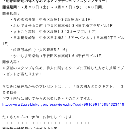
「明治維新期の偉人をめぐるアンテナショップスタンプラリー」
開催期間：７月２３日（土）～８月３１日（水）（４０日間）
開催店舗：
・食の國福井館（中央区銀座1-3-3銀座西ビル1F）
・おいでませ山口館（中央区日本橋2-3-4日本橋プラザビル1F）
・まるごと高知（中央区銀座1-3-13オーブプレミア）
・日本橋長崎館（中央区日本橋2-1-3アーバンネット日本橋2丁目ビル
1F）
・銀座熊本館（中央区銀座5-3-16）
・かごしま遊楽館（千代田区有楽町1-6-4千代田ビル1F）
開催内容：
６店舗のスタンプを集め、偉人に関するクイズに正解した方から抽選でプ
レゼントが当たります！
ちなみに福井県からのプレゼントは、、、「食の國カタログギフト」 ３
０名様分
ギフト内容は届いてからのお楽しみ～とのことですよ。
http://www2.pref.fukui.jp/press/view.php?cod=991099146854323418
たくさんの方のご参加、お待ちしています。
＋＋＋＋＋＋＋＋＋＋＋＋＋＋＋＋＋＋＋＋＋＋＋＋
観光協会特派員の「大好き中央区」