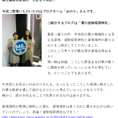
今回ご登場いただいたのはブログネーム「みのり」さんです。
ご紹介するブログは「夏の波除稲荷神社」
夏真っ盛りの中、中央区の夏の風物詩とも言
える築地・波除稲荷神社と築地場外の盛り上
がりをご紹介してくださいました。
このところ年々その数を増す築地を尋ねる
人々。
買い物は勿論、こうした歴史ある行事の数々
に興味を持っていらっしゃる方が増えてい
る、ということでもあります。
中央区にお住まいのみのりさんも、もっともっとこうした地域に根ざした
行事を取材を通して紹介なさりたいと考えていらっしゃるそうです。
確かに、誰かが伝えることで伝承されるものはありますね。
築地場内が豊洲に移転した後も、築地場外は多くの人に愛されながら続い
ていくのでしょう。勿論！波除稲荷神社もです！！
http://tokuhain.chuo-kanko.or.jp/2016/07/post-3474.html