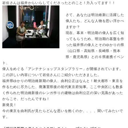
岩佐さんは福井からいらしてくださったとのこと！力入ってます！！
さて、あなたは明治維新に活躍した
偉人たち、どんな人物を思い浮かべ
ますか？
現在、幕末・明治期の偉人を広く知
ってもらうため、明治期の基盤を作
った福井県の偉人とそのゆかりの県
（山口県・高知県・長崎県・熊本
県・鹿児島県）との６県連携イベン
ト、
偉人をめぐる「アンテナショップスタンプラリー」が開催されています。
この詳しい内容について岩佐さんにご紹介いただきました。
福井県ゆかりの明治維新期の偉人、由利公正はなんと！耐火都市・東京を
作るために尽力した、廃藩置県後の初代東京府知事。ここ中央区にも数多
く作られた明治維新後のレンガ作りの建物は由利公正の深い見識があった
からこそ、だったんですね！
新発見！
今の東京を由利氏が見たらどんな思いを抱くのか、、、、聞いてみたいで
す。