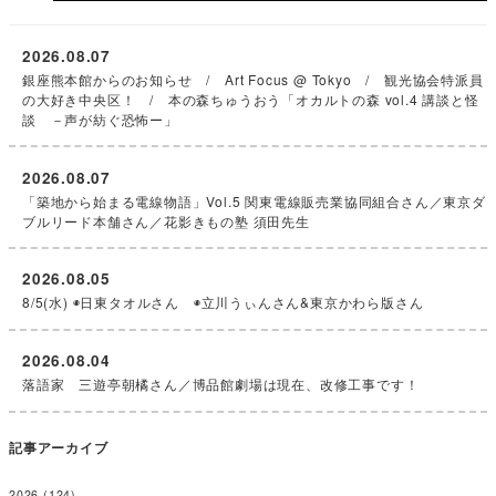
2026.08.07
銀座熊本館からのお知らせ / Art Focus @ Tokyo / 観光協会特派員
の大好き中央区！ / 本の森ちゅうおう「オカルトの森 vol.4 講談と怪
談 －声が紡ぐ恐怖ー」
2026.08.07
「築地から始まる電線物語」Vol.5 関東電線販売業協同組合さん／東京ダ
ブルリード本舗さん／花影きもの塾 須田先生
2026.08.05
8/5(水) ◉日東タオルさん ◉立川うぃんさん&東京かわら版さん
2026.08.04
落語家 三遊亭朝橘さん／博品館劇場は現在、改修工事です！
記事アーカイブ
2026
(124)