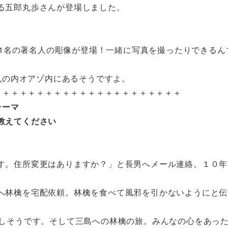
る五郎丸歩さんが登場しました。
11名の著名人の彫像が登場！一緒に写真を撮ったりできるん
丸の内オアゾ内にあるそうですよ。
＋＋＋＋＋＋＋＋＋＋＋＋＋＋＋＋＋＋＋＋＋＋
テーマ
教えてください
す。住所変更はありますか？」と長男へメール連絡。１０年
へ林檎を宅配依頼。林檎を食べて風邪を引かないようにと伝
味しそうです。そして三島への林檎の旅。みんなの心をあっ