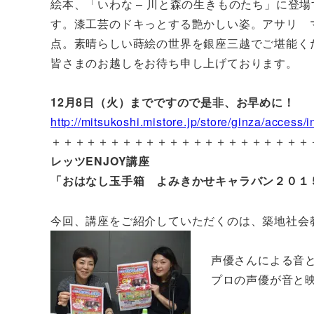
絵本、「いわな – 川と森の生きものたち」に登
す。漆工芸のドキっとする艶かしい姿。アサリ 
点。素晴らしい蒔絵の世界を銀座三越でご堪能く
皆さまのお越しをお待ち申し上げております。
12月8日（火）までですので是非、お早めに！
http://mitsukoshi.mistore.jp/store/ginza/access/
＋＋＋＋＋＋＋＋＋＋＋＋＋＋＋＋＋＋＋＋＋＋
レッツENJOY講座
「おはなし玉手箱 よみきかせキャラバン２０１
今回、講座をご紹介していただくのは、築地社会
声優さんによる音
プロの声優が音と