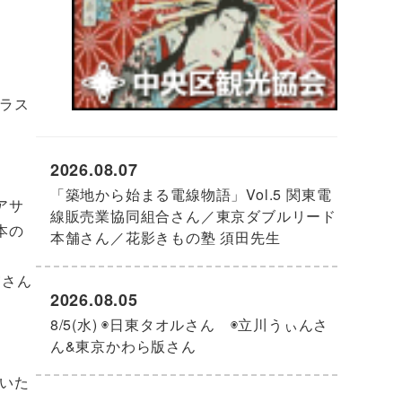
ラス
2026.08.07
「築地から始まる電線物語」Vol.5 関東電
アサ
線販売業協同組合さん／東京ダブルリード
本の
本舗さん／花影きもの塾 須田先生
宮さん
2026.08.05
8/5(水) ◉日東タオルさん ◉立川うぃんさ
ん&東京かわら版さん
いた