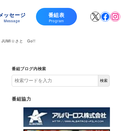
メッセージ
番組表
X
Faceboo
Insta
Message
Program
UMI☆さと Go!!
番組ブログ内検索
検索
番組協力