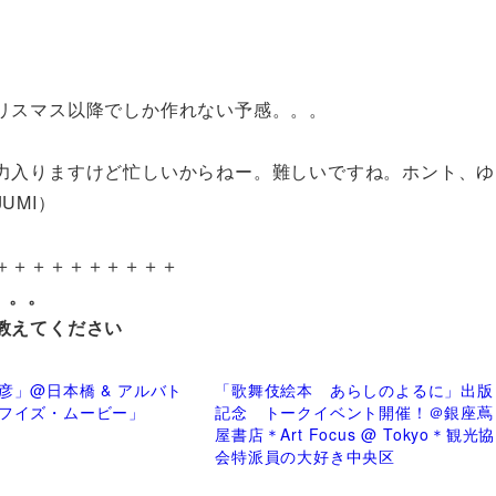
リスマス以降でしか作れない予感。。。
）
力入りますけど忙しいからねー。難しいですね。ホント、ゆ
UMI）
＋＋＋＋＋＋＋＋＋＋
。。。
教えてください
彦」@日本橋 & アルバト
「歌舞伎絵本 あらしのよるに」出版
フイズ・ムービー」
記念 トークイベント開催！＠銀座蔦
屋書店＊Art Focus @ Tokyo＊観光協
会特派員の大好き中央区