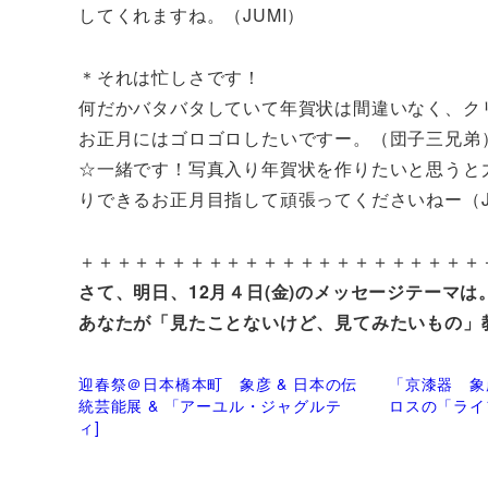
してくれますね。（JUMI）
＊それは忙しさです！
何だかバタバタしていて年賀状は間違いなく、ク
お正月にはゴロゴロしたいですー。（団子三兄弟
☆一緒です！写真入り年賀状を作りたいと思うと
りできるお正月目指して頑張ってくださいねー（J
＋＋＋＋＋＋＋＋＋＋＋＋＋＋＋＋＋＋＋＋＋＋
さて、明日、12月４日(金)のメッセージテーマは
あなたが「見たことないけど、見てみたいもの」
迎春祭＠日本橋本町 象彦 & 日本の伝
「京漆器 象
統芸能展 & 「アーユル・ジャグルテ
ロスの「ライ
ィ]