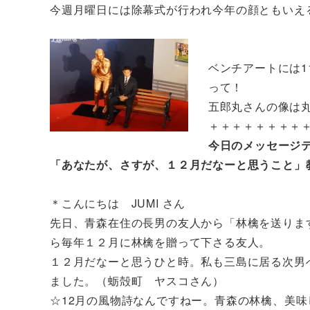
今週月曜日には除幕式が行われ今年の顔ともいえ
ベンチアートには
って！
五郎丸さんの像は
＋＋＋＋＋＋＋＋
今日のメッセージ
「あなたが、さすが、１２月だなーと思うこと」
＊こんにちは JUMI さん
先日、青森在住の長男の友人から「林檎を送りま
ら毎年１２月に林檎を贈って下さる友人。
１２月だなーと思うひと時。私も三島に居る次男
ました。（蛎殻町 ヤスコさん）
☆12月の風物詩なんですねー。青森の林檎、美