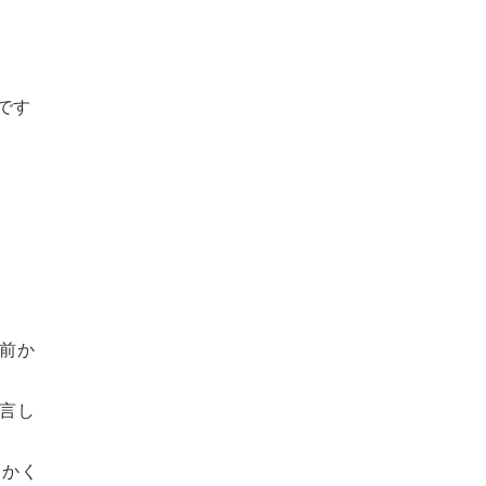
です
前か
言し
たかく