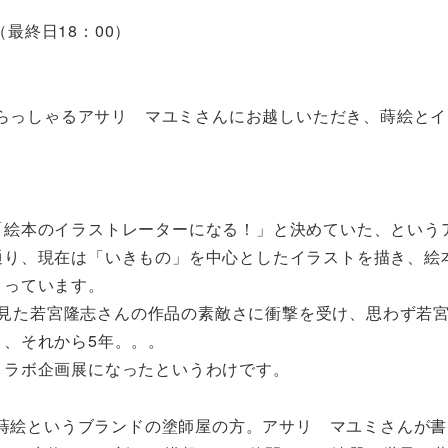
0（最終日18：00）
らっしゃるアサリ マユミさんにお越しいただき、蒔絵とイ
。
「絵本のイラストレーターになる！」と決めていた、という
通り、現在は「いきもの」を中心としたイラストを描き、絵
さっています。
okで見た若宮隆志さんの作品の素敵さに衝撃を受け、思わず若
り、それから5年。。。
コラボ企画展になったというわけです。
蒔絵というブランドの塗師屋の方。アサリ マユミさんが書