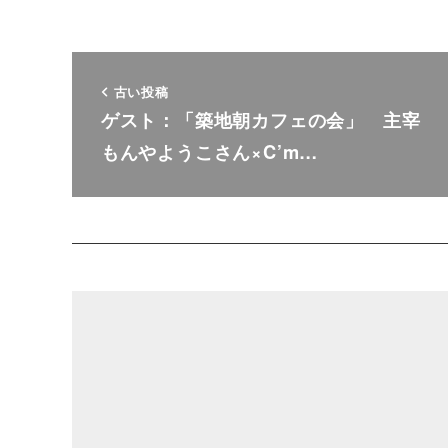
古い投稿
ゲスト：「築地朝カフェの会」 主宰
もんやようこさん×C’m…