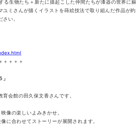
場する生物たち＋新たに描起こした仲間たちが漆器の世界に
マユミさんが描くイラストを蒔絵技法で取り組んだ作品が約
ださい。
index.html
＋＋＋＋＋
５」
教育会館の田久保文香さんです。
と映像の楽しいよみきかせ。
映像に合わせてストーリーが展開されます。