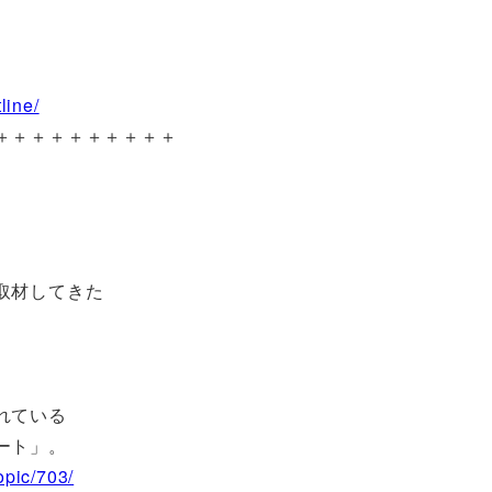
line/
＋＋＋＋＋＋＋＋＋＋
取材してきた
れている
ート」。
opic/703/