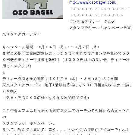
http://www.ozobagel.com/
＋＋＋＋＋＋＋＋＋＋＋＋＋＋＋＋
＋＋＋＋＋＋＋＋＋＋＋＋＋＋
ランチ＆ディナー グルメ
スタンプラリー・キャンペーン＠東
京スクエアガーデン！
キャンペーン期間：９月１４日（月）~１０月７日（水）
まずこの期間に館内対象レストランを食べ歩きで３スタンプを集めて５０
０円分のディナー引換券をGET！（１０００円以上のランチ、ディナー利
用で１スタンプ）
↓
ディナー券引き換え期間：１０月７日（水）・８日（木）の２日間
東京スクエアガーデン 地下1階駅前広場にて５００円相当のディナー券に
引き換え
（各日・先着５００名様・なくなり次第終了です）
ここ中央エフエムも入居する東京スクエアガーデンで今日から始まったこ
の
スタンプラリーキャンペーン。
食べて、飲んで、集めて、貰う。。。というこの展開がサイコーですね！