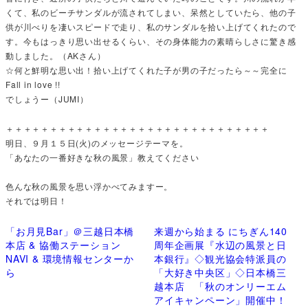
くて、私のビーチサンダルが流されてしまい、呆然としていたら、他の子
供が川べりを凄いスピードで走り、私のサンダルを拾い上げてくれたので
す。今もはっきり思い出せるくらい、その身体能力の素晴らしさに驚き感
動しました。（AKさん）
☆何と鮮明な思い出！拾い上げてくれた子が男の子だったら～～完全に
Fall in love !!
でしょうー（JUMI）
＋＋＋＋＋＋＋＋＋＋＋＋＋＋＋＋＋＋＋＋＋＋＋＋＋＋＋＋＋＋
明日、９月１５日(火)のメッセージテーマを。
「あなたの一番好きな秋の風景」教えてください
色んな秋の風景を思い浮かべてみますー。
それでは明日！
「お月見Bar」＠三越日本橋
来週から始まる にちぎん140
本店 & 協働ステーション
周年企画展『水辺の風景と日
NAVI & 環境情報センターか
本銀行』◇観光協会特派員の
ら
「大好き中央区」◇日本橋三
越本店 「秋のオンリーエム
アイキャンペーン」開催中！