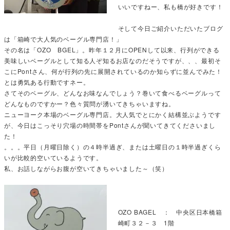
いいですねー、私も橋が好きです！
そして今日ご紹介いただいたブログ
は「箱崎で大人気のベーグル専門店！」
その名は「OZO BGEL」。昨年１２月にOPENして以来、行列ができる
美味しいベーグルとして知る人ぞ知るお店なのだそうですが、、、最初そ
こにPontさん、何が行列の先に展開されているのか知らずに並んでみた！
とは勇気ある行動ですネー。
さてそのベーグル、どんなお味なんでしょう？巻いて食べるベーグルって
どんなものですかー？色々質問が湧いてきちゃいますね。
ニューヨーク本場のベーグル専門店。大人気でとにかく結構並ぶようです
が、今日はこっそり穴場の時間帯をPontさんが聞いてきてくださいまし
た！
。。。平日（月曜日除く）の４時半過ぎ、または土曜日の１時半過ぎくら
いが比較的空いているようです。
私、お話しながらお腹が空いてきちゃいました～（笑）
OZO BAGEL ： 中央区日本橋箱
崎町３２－３ 1階