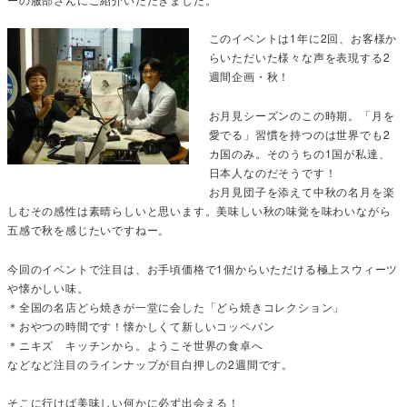
このイベントは1年に2回、お客様か
らいただいた様々な声を表現する2
週間企画・秋！
お月見シーズンのこの時期。「月を
愛でる」習慣を持つのは世界でも2
カ国のみ。そのうちの1国が私達、
日本人なのだそうです！
お月見団子を添えて中秋の名月を楽
しむその感性は素晴らしいと思います。美味しい秋の味覚を味わいながら
五感で秋を感じたいですねー。
今回のイベントで注目は、お手頃価格で1個からいただける極上スウィーツ
や懐かしい味。
＊全国の名店どら焼きが一堂に会した「どら焼きコレクション」
＊おやつの時間です！懐かしくて新しいコッペパン
＊ニキズ キッチンから。ようこそ世界の食卓へ
などなど注目のラインナップが目白押しの2週間です。
そこに行けば美味しい何かに必ず出会える！