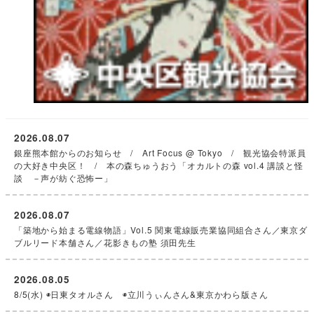
2026.08.07
銀座熊本館からのお知らせ / Art Focus @ Tokyo / 観光協会特派員
の大好き中央区！ / 本の森ちゅうおう「オカルトの森 vol.4 講談と怪
談 －声が紡ぐ恐怖ー」
2026.08.07
「築地から始まる電線物語」Vol.5 関東電線販売業協同組合さん／東京ダ
ブルリード本舗さん／花影きもの塾 須田先生
2026.08.05
8/5(水) ◉日東タオルさん ◉立川うぃんさん&東京かわら版さん