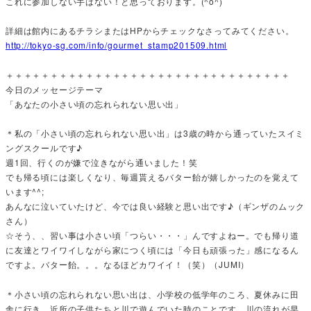
これに参加しない手はない！と思っております。(^o^)
詳細は館内にあるチラシまたはHPからチェックなさってみてください。
http://tokyo-sg.com/info/gourmet_stamp201509.html
＋＋＋＋＋＋＋＋＋＋＋＋＋＋＋＋＋＋＋＋＋＋＋＋＋＋＋＋＋＋＋＋
今日のメッセージテーマ
「あなたの小さい頃の忘れられない思い出」
＊私の「小さい頃の忘れられない思い出」は3歳の時から通っていたスイミ
ングスクールです♪
週1回、行くのが嫌で泣きながら通いました！笑
でも帰る頃には楽しくなり、毎週貰えるバター飴が嬉しかったのを覚えて
います^^;
あんなに泣いていたけど、今では良い経験と思い出です♪（ギンザのムック
さん）
☆そう、、習い事は小さい頃「つらい・・・」んですよねー。でも帰り道
に友達とワイワイしながら家につく頃には「今日も頑張った」感になるん
ですよ。バター飴。。。なるほどカワイイ！（笑）（JUMI）
＊小さい頃の忘れられない思い出は、小学校の低学年のころ、夏休みに田
舎に行き、近所の子供たちと川で遊んでいた時のことです。川の流れが早