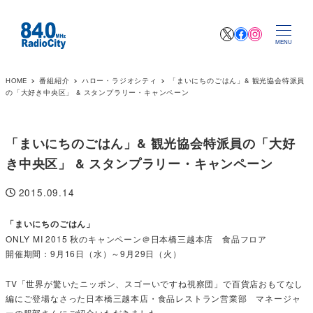
X
Facebook
Instagr
MENU
HOME
番組紹介
ハロー・ラジオシティ
「まいにちのごはん」& 観光協会特派員
の「大好き中央区」 & スタンプラリー・キャンペーン
「まいにちのごはん」& 観光協会特派員の「大好
き中央区」 & スタンプラリー・キャンペーン
2015.09.14
投稿日
「まいにちのごはん」
ONLY MI 2015 秋のキャンペーン＠日本橋三越本店 食品フロア
開催期間：9月16日（水）～9月29日（火）
TV「世界が驚いたニッポン、スゴーいですね視察団」で百貨店おもてなし
編にご登場なさった日本橋三越本店・食品レストラン営業部 マネージャ
ーの服部さんにご紹介いただきました。