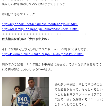
美味しい秋を体感してみてはいかがでしょうか。
詳細はこちらでチェック
↓
http://my.ebook5.net/mitsukoshi/hontendays201509/
http://www.miguide.jp/onlymi/nihombashi/item/7.html
＋＋＋＋＋＋＋＋＋＋＋＋＋＋＋＋＋＋＋＋＋＋＋＋＋＋＋＋＋＋
観光協会特派員の「大好き中央区」
今日ご登場いただいたのはブログネーム・Pont(ポン)さんです。
http://tokuhain.chuo-kanko.or.jp/2015/07/post-2568.html
初めてのご登場、２０年前から中央区にお住まいで様々な表情を見せてく
れる街が好きとおっしゃるPontさん。
橋の多い中央区、そしてその橋にと
ても愛着をもっていらっしゃるとい
うこともありブログネームはフラン
ス語で「橋」を意味する「Pont」に
なさったとのことです。