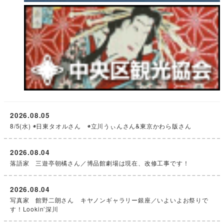
2026.08.05
8/5(水) ◉日東タオルさん ◉立川うぃんさん&東京かわら版さん
2026.08.04
落語家 三遊亭朝橘さん／博品館劇場は現在、改修工事です！
2026.08.04
写真家 館野二朗さん キヤノンギャラリー銀座／いよいよお祭りで
す！Lookin’深川