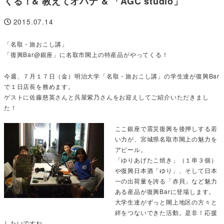
くる！& 教えてオハナ & 「AGC studio」
2015.07.14
投稿日
「名取・旅おこし講」
「復興Bar@銀座」に名取市閖上の特産品がやってくる！
今週、７月１７日（金）明治大学「名取・旅おこし講」の学生達が復興Bar
で１日店長を務めます。
ゲストに佐藤慈英さんと呉屋紫乃さんをお迎えしてご紹介いただきまし
た！
ここ銀座で震災復興を後押しする若
い力が、宮城県名取市閖上の魅力を
アピール。
「ゆりあげたこ焼き」（１串３個）
や復興日本酒「ゆり」、そして日本
一の出荷量を誇る「赤貝」など魅力
ある産品が復興Barに登場します。
大学生達がずっと閖上地区の方々と
絆をつないできた活動。是非！応援
したいですね。