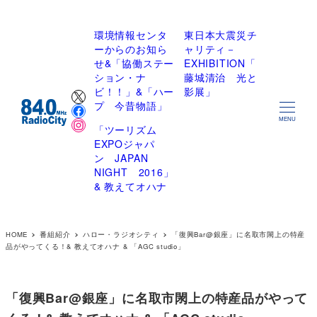
環境情報センタ
東日本大震災チ
ーからのお知ら
ャリティ－
せ&「協働ステー
EXHIBITION「
ション・ナ
藤城清治 光と
X
ビ！！」&「ハー
影展」
Facebook
プ 今昔物語」
Instagram
MENU
「ツーリズム
EXPOジャパ
ン JAPAN
NIGHT 2016」
& 教えてオハナ
HOME
番組紹介
ハロー・ラジオシティ
「復興Bar@銀座」に名取市閖上の特産
品がやってくる！& 教えてオハナ & 「AGC studio」
「復興Bar@銀座」に名取市閖上の特産品がやって