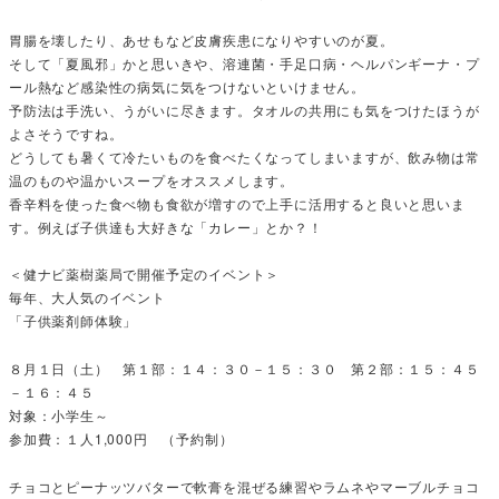
胃腸を壊したり、あせもなど皮膚疾患になりやすいのが夏。
そして「夏風邪」かと思いきや、溶連菌・手足口病・ヘルパンギーナ・プ
ール熱など感染性の病気に気をつけないといけません。
予防法は手洗い、うがいに尽きます。タオルの共用にも気をつけたほうが
よさそうですね。
どうしても暑くて冷たいものを食べたくなってしまいますが、飲み物は常
温のものや温かいスープをオススメします。
香辛料を使った食べ物も食欲が増すので上手に活用すると良いと思いま
す。例えば子供達も大好きな「カレー」とか？！
＜健ナビ薬樹薬局で開催予定のイベント＞
毎年、大人気のイベント
「子供薬剤師体験」
８月１日（土） 第１部：１４：３０－１５：３０ 第２部：１５：４５
－１６：４５
対象：小学生～
参加費：１人1,000円 （予約制）
チョコとピーナッツバターで軟膏を混ぜる練習やラムネやマーブルチョコ