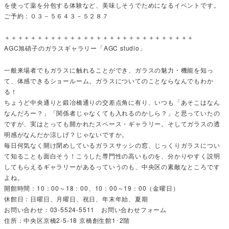
を使って薬を分包する体験など、美味しそうでためになるイベントです。
ご予約：０３－５６４３－５２８７
＋＋＋＋＋＋＋＋＋＋＋＋＋＋＋＋＋＋＋＋＋＋＋＋＋＋＋＋＋
AGC旭硝子のガラスギャラリー「AGC studio」
一般来場者でもガラスに触れることができ、ガラスの魅力・機能を知っ
て、体感できるショールーム。ガラスについてのことならなんでもわか
る！
ちょうど中央通りと鍛冶橋通りの交差点角に有り、いつも「あそこはなん
なんだろー？」「関係者じゃなくても入れるのかしら？」と思っていたの
ですが、実はとっても開かれたスペース・ギャラリー。そしてガラスの透
明感がなんだか涼しげ？じゃないですか。
毎日何気なく開け閉めしているガラスサッシの窓、じっくりガラスについ
て知ることも面白そう！こうした専門性の高いものを、分かりやすく説明
してもらえるギャラリーがあるっていうのも、中央区の素敵なところです
よね。
開館時間：10：00～18：00、10：00～19：00（金曜日）
休館日：日曜日、月曜日、祝日、年末年始、夏期
お問い合わせ：03-5524-5511 お問い合わせフォーム
住所：中央区京橋2-5-18 京橋創生館1･2階