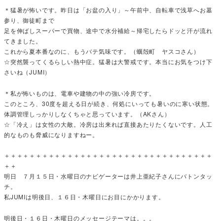
＊猛暑が怖いです。昨日は「お盆の入り」～午前中、自転車で浅草へお墓
参り、御徒町まで
足を伸ばしスーパーで買物、途中で水分補給～帰宅したらドッと汗が流れ
てきました。
これから夏本番なのに、もうバテ気味です。（蠣殻町 ヤスコさん）
☆突然襲ってくるらしい熱中症。猛暑は大警戒です。本当にお気をつけ下
さいね（JUMI）
＊私が怖いものは、電車や建物の中の強い冷房です。
このところ、30度を超える日が続き、何処にいっても暑いのに寒い状態。
体調管理しっかりしなくちゃと思っています。（AKさん）
☆「冷え」は女性の大敵。冷房は出来れば直接あたりたくないです。人工
的なものも脅威になりますねー。
＋＋＋＋＋＋＋＋＋＋＋＋＋＋＋＋＋＋＋＋＋＋＋＋＋＋＋＋＋＋＋＋＋
＋＋
明日 ７月１５日・水曜日のナビゲーターは井上亜紀子さんにバトンタッ
チ。
私JUMIは明後日、１６日・木曜日にお目にかかります。
明後日・１６日・木曜日のメッセージテーマは。。。