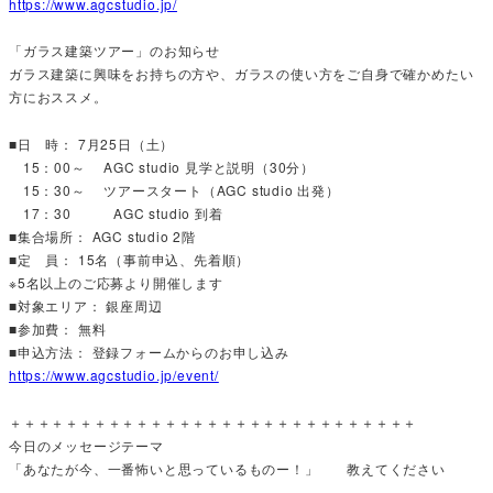
https://www.agcstudio.jp/
「ガラス建築ツアー」のお知らせ
ガラス建築に興味をお持ちの方や、ガラスの使い方をご自身で確かめたい
方におススメ。
■日 時： 7月25日（土）
15：00～ AGC studio 見学と説明（30分）
15：30～ ツアースタート（AGC studio 出発）
17：30 AGC studio 到着
■集合場所： AGC studio 2階
■定 員： 15名（事前申込、先着順）
※5名以上のご応募より開催します
■対象エリア： 銀座周辺
■参加費： 無料
■申込方法： 登録フォームからのお申し込み
https://www.agcstudio.jp/event/
＋＋＋＋＋＋＋＋＋＋＋＋＋＋＋＋＋＋＋＋＋＋＋＋＋＋＋＋＋
今日のメッセージテーマ
「あなたが今、一番怖いと思っているものー！」 教えてください