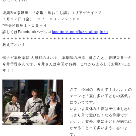
復興Bar@銀座 「名取・旅おこし講」ユリアゲナイト２
７月１７日（金） １７：００－２２：００
*中央区銀座１－１５－４
詳しくはFacebookページ→
facebook.com/fukkoubarginza
＋＋＋＋＋＋＋＋＋＋＋＋＋＋＋＋＋＋＋＋＋＋＋＋＋＋＋＋＋＋＋＋＋
教えてオハナ
健ナビ薬樹薬局 人形町のオハナ、薬剤師の榊原 健さんと、管理栄養士の
今井千尋さんです。今井さんは今回がお初！これからよろしくお願いしま
す！！
さて、今回の「教えて！オハナ」の
テーマは「夏に多い子どもの病気」
についてです。
いよいよ夏休み！夏は子供達も思い
っきり外で遊びたくなる季節です
が。。。案外、夏に子どもが病気に
かかることって多いように思いま
す。