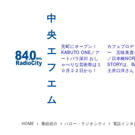
兜町にオープン！
カフェプロデ
KABUTO ONE／ア
ー 五味美貴
ートパラ深川 おし
／日本橋NOR
ゃべりな芸術祭は１
STORYは、Bar
０月２２日から！
土井口洋さん
HOME
番組紹介
ハロー・ラジオシティ
電話インタビュ