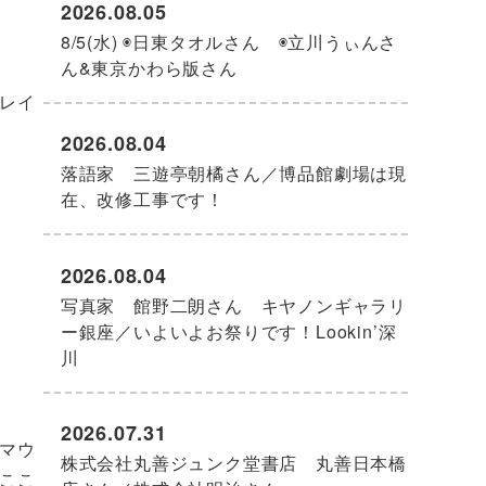
2026.08.05
8/5(水) ◉日東タオルさん ◉立川うぃんさ
ん&東京かわら版さん
レイ
2026.08.04
落語家 三遊亭朝橘さん／博品館劇場は現
在、改修工事です！
2026.08.04
写真家 館野二朗さん キヤノンギャラリ
ー銀座／いよいよお祭りです！Lookin’深
川
2026.07.31
マウ
株式会社丸善ジュンク堂書店 丸善日本橋
ここ