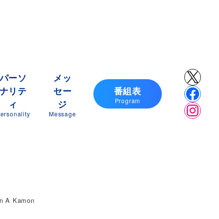
X
パーソ
メッ
ナリテ
セー
番組表
Faceb
Program
ィ
ジ
Insta
ersonality
Message
 A Kamon