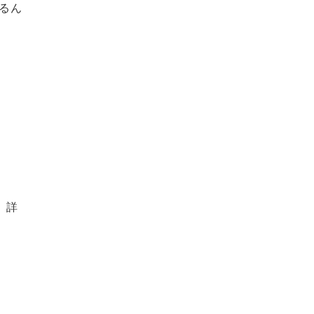
るん
、詳