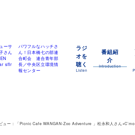
ューサ
パワフルなハッチさ
ラジ
番組紹
子さん
ん！日本橋七の部連
オを
EN
合町会 連合青年部
介
聴く
 sfIr
長／中央区立環境情
Introduction
報センター
Listen
P
ー：「Picnic Cafe WANGAN-Zoo Adventure 」松永和人さん×C’mon