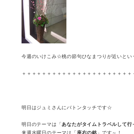
今週のいけこみ☆桃の節句ひなまつりが近いとい
＋＋＋＋＋＋＋＋＋＋＋＋＋＋＋＋＋＋＋＋＋＋
明日はジュミさんにバトンタッチです☆
明日のテーマは「
あなたがタイムトラベルして行
来週水曜日のテーマは「
座右の銘
」です～！