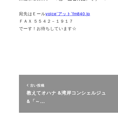
宛先はＥール
voice’アット’fm840.jp
ＦＡＸ ５５４２－１９１７
でーす！お待ちしています☆
古い投稿
教えてオハナ &湾岸コンシェルジュ
&「～…