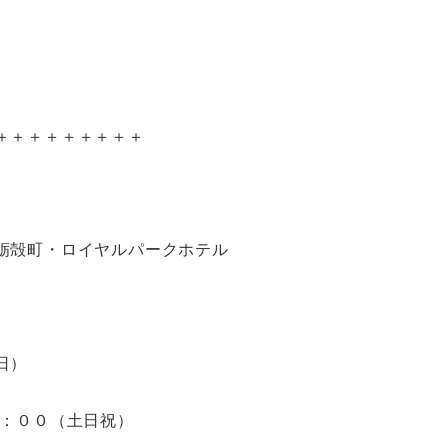
＋＋＋＋＋＋＋＋＋
蛎殻町・ロイヤルパークホテル
日）
９：００（土日祝）