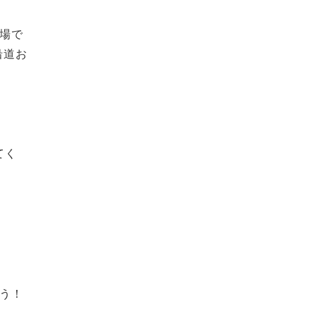
場で
沿道お
てく
う！