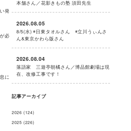
本舗さん／花影きもの塾 須田先生
い発
2026.08.05
8/5(水) ◉日東タオルさん ◉立川うぃんさ
が必
ん&東京かわら版さん
2026.08.04
落語家 三遊亭朝橘さん／博品館劇場は現
在、改修工事です！
息に
記事アーカイブ
2026
(124)
2025
(226)