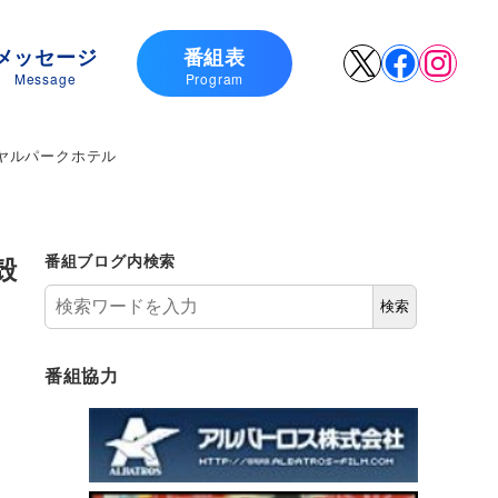
メッセージ
番組表
X
Faceboo
Insta
Message
Program
ヤルパークホテル
殻
番組ブログ内検索
検索
番組協力