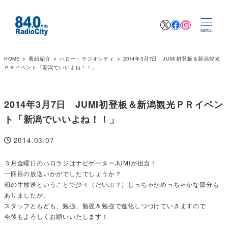
X
Facebook
Instagr
MENU
HOME
番組紹介
ハロー・ラジオシティ
2014年3月7日 JUMI初登板＆新潟観光
ＰＲイベント「新潟でいいよね！！」
2014年3月7日 JUMI初登板＆新潟観光ＰＲイベン
ト「新潟でいいよね！！」
2014.03.07
投稿日
３月金曜日のハロラジはナビゲーターJUMIが担当！
一回目の放送いかがでしたでしょうか？
初の生放送ということで少々（だいぶ？）しっちゃかめっちゃかな部分も
ありましたが、
スタッフともども、勉強、勉強＆勉強で進化しつづけていきますので
今後もよろしくお願いいたします！