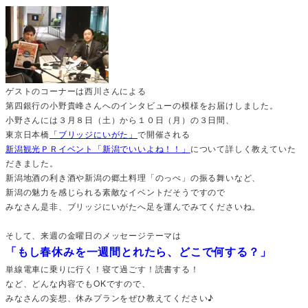
ゲストのコーナーは西川さんによる
第四銀行の小野貴峰さんへのインタビューの模様をお届けしました。
小野さんには３月８日（土）から１０日（月）の３日間、
東京日本橋
「ブリッジにいがた」
で開催される
新潟観光ＰＲイベント「新潟でいいよね！！」
について詳しく教えていた
だきました。
新潟地酒の利き酒や新潟の郷土料理「のっぺ」の振る舞いなど、
新潟の魅力を感じられる素敵なイベントだそうですので
みなさん是非、ブリッジにいがたへ足を運んでみてくださいね。
そして、来週の金曜日のメッセージテーマは
「もし春休みを一週間とれたら、どこで何する？」
単線電車に乗りに行く！寝て過ごす！読書する！
など、どんな内容でもOKですので、
みなさんの妄想、休みプランをぜひ教えてください♪