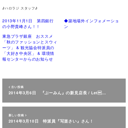
♪ハロラジ スタッフ♪
2013年11月1日 第四銀行
◆築地場外インフォメーショ
の小野貴峰さん！！
ン
東急プラザ銀座 おススメ
「秋のファッションとスウィ
ーツ」 & 観光協会特派員の
「大好き中央区」 & 環境情
報センターからのお知らせ
古い投稿
2014年3月6日 『ぶーみん』の新見店長 / Let…
新しい投稿
2014年3月10日 特派員『写楽さい』さん！