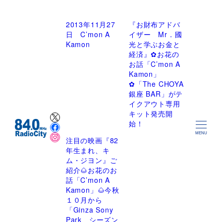
2013年11月27
『お財布アドバ
日 C’mon A
イザー Mr．國
Kamon
光と学ぶお金と
経済』✿お花の
お話「C’mon A
Kamon」
✿「The CHOYA
銀座 BAR」がテ
イクアウト専用
X
キット発売開
Facebook
始！
Instagram
MENU
注目の映画『82
年生まれ、キ
ム・ジヨン』ご
紹介🌰お花のお
話「C’mon A
Kamon」🌰今秋
１０月から
「Ginza Sony
Park シーズン