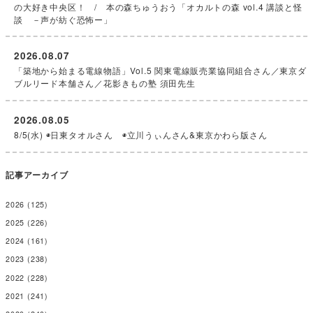
の大好き中央区！ / 本の森ちゅうおう「オカルトの森 vol.4 講談と怪
談 －声が紡ぐ恐怖ー」
2026.08.07
「築地から始まる電線物語」Vol.5 関東電線販売業協同組合さん／東京ダ
ブルリード本舗さん／花影きもの塾 須田先生
2026.08.05
8/5(水) ◉日東タオルさん ◉立川うぃんさん&東京かわら版さん
記事アーカイブ
2026
(125)
2025
(226)
2024
(161)
2023
(238)
2022
(228)
2021
(241)