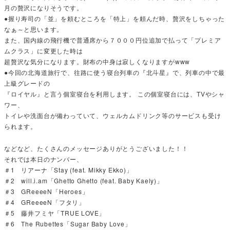
月の贅沢になりそうです。
●握り寿司の「並」を頼むところを「特上」を頼んだ時、贅沢をしちゃった
なぁ～と思います。
また、国内線の飛行機で普通席から７０００円位追加で払って「プレミア
ムクラス」に変更した時は
超贅沢な気分になります。財布の中身は寂しくなりますがwww
●今回の北海道旅行で、往路に使う寝台列車の『北斗星』で、列車の中で最
上級グレードの
『ロイヤル』と言う個室寝台を利用します。 この個室寝台には、TVやシャ
ワー、
トイレや洗面台が備わっていて、ウェルカムドリンク等のサービスも受け
られます。
などなど、たくさんのメッセージありがとうございました！！
それでは本日のナンバー、
＃1 リアーナ「Stay (feat. Mikky Ekko)」
＃2 will.i.am「Ghetto Ghetto (feat. Baby Kaely)」
＃3 GReeeeN「Heroes」
＃4 GReeeeN「フタリ」
＃5 藤井フミヤ「TRUE LOVE」
＃6 The Rubettes「Sugar Baby Love」