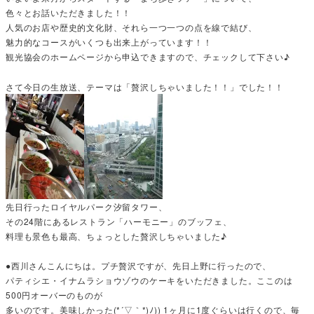
色々とお話いただきました！！
人気のお店や歴史的文化財、それら一つ一つの点を線で結び、
魅力的なコースがいくつも出来上がっています！！
観光協会のホームページから申込できますので、チェックして下さい♪
さて今日の生放送、テーマは「贅沢しちゃいました！！」でした！！
先日行ったロイヤルパーク汐留タワー、
その24階にあるレストラン「ハーモニー」のブッフェ、
料理も景色も最高、ちょっとした贅沢しちゃいました♪
●西川さんこんにちは。プチ贅沢ですが、先日上野に行ったので、
パティシエ・イナムラショウゾウのケーキをいただきました。ここのは
500円オーバーのものが
多いのです。美味しかった(*´▽｀*)ﾉ)) 1ヶ月に1度ぐらいは行くので、毎