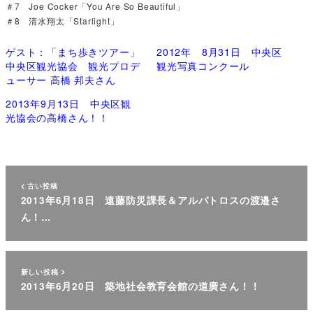
＃7 Joe Cocker「You Are So Beautiful」
＃8 清水翔太「Starlight」
ゲスト：「まち歩きツアー」
2012年 8月31日 中央区
中央区観光協会 観光プロデ
観光写真コンクール
ューサー 高橋 邦夫さん
2013年9月13日 中央区観
光協会の高橋さん！！
古い投稿
2013年6月18日 遠藤防災課長＆アルバトロスの渡邉さ
ん！…
新しい投稿
2013年6月20日 築地社会教育会館の道廣さん！！