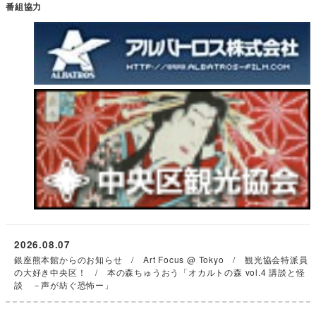
番組協力
2026.08.07
銀座熊本館からのお知らせ / Art Focus @ Tokyo / 観光協会特派員
の大好き中央区！ / 本の森ちゅうおう「オカルトの森 vol.4 講談と怪
談 －声が紡ぐ恐怖ー」