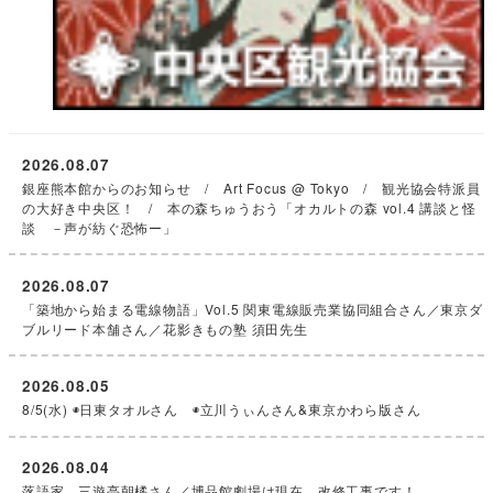
2026.08.07
銀座熊本館からのお知らせ / Art Focus @ Tokyo / 観光協会特派員
の大好き中央区！ / 本の森ちゅうおう「オカルトの森 vol.4 講談と怪
談 －声が紡ぐ恐怖ー」
2026.08.07
「築地から始まる電線物語」Vol.5 関東電線販売業協同組合さん／東京ダ
ブルリード本舗さん／花影きもの塾 須田先生
2026.08.05
8/5(水) ◉日東タオルさん ◉立川うぃんさん&東京かわら版さん
2026.08.04
落語家 三遊亭朝橘さん／博品館劇場は現在、改修工事です！