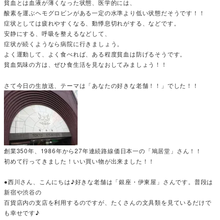
貧血とは血液が薄くなった状態、医学的には、
酸素を運ぶヘモグロビンがある一定の水準より低い状態だそうです！！
症状としては疲れやすくなる、動悸息切れがする、などです。
安静にする、呼吸を整えるなどして、
症状が続くようなら病院に行きましょう。
よく運動して、よく食べれば、ある程度貧血は防げるそうです。
貧血気味の方は、ぜひ食生活を見なおしてみましょう！！
さて今日の生放送、テーマは「あなたの好きな老舗！！」でした！！
創業350年、1986年から27年連続路線価日本一の「鳩居堂」さん！！
初めて行ってきました！いい買い物が出来ました！！
●西川さん、こんにちは♪好きな老舗は「銀座・伊東屋」さんです。普段は
新宿や渋谷の
百貨店内の支店を利用するのですが、たくさんの文具類を見ているだけで
も幸せです♪