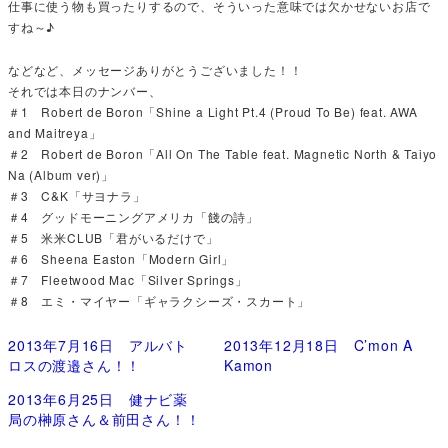
仕事に使う物も買ったりするので、そういった意味では欠かせないお店で
すね～♪
などなど、メッセージありがとうございました！！
それでは本日のナンバー、
＃1 Robert de Boron「Shine a Light Pt.4 (Proud To Be) feat. AWA
and Maitreya」
＃2 Robert de Boron「All On The Table feat. Magnetic North & Taiyo
Na (Album ver)」
＃3 C&K「サヨナラ」
＃4 グッドモーニングアメリカ「餞の詩」
＃5 米米CLUB「君がいるだけで」
＃6 Sheena Easton「Modern Girl」
＃7 Fleetwood Mac「Silver Springs」
＃8 エミ・マイヤー「ギャラクシーズ・スカート」
2013年7月16日 アルバト
2013年12月18日 C’mon A
ロスの渡邉さん！！
Kamon
2013年6月25日 健ナビ薬
局の榊原さん＆前田さん！！