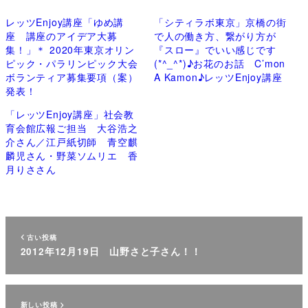
レッツEnjoy講座「ゆめ講
「シティラボ東京」京橋の街
座 講座のアイデア大募
で人の働き方、繋がり方が
集！」＊ 2020年東京オリン
『スロー』でいい感じです
ピック・パラリンピック大会
(*^_^*)♪お花のお話 C’mon
ボランティア募集要項（案）
A Kamon♪レッツEnjoy講座
発表！
「レッツEnjoy講座」社会教
育会館広報ご担当 大谷浩之
介さん／江戸紙切師 青空麒
麟児さん・野菜ソムリエ 香
月りささん
古い投稿
2012年12月19日 山野さと子さん！！
新しい投稿