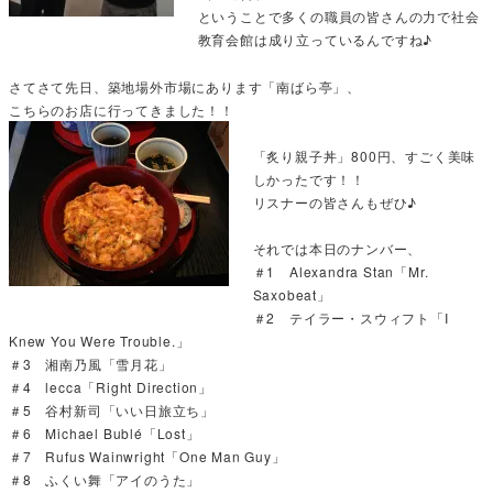
ということで多くの職員の皆さんの力で社会
教育会館は成り立っているんですね♪
さてさて先日、築地場外市場にあります「南ばら亭」、
こちらのお店に行ってきました！！
「炙り親子丼」800円、すごく美味
しかったです！！
リスナーの皆さんもぜひ♪
それでは本日のナンバー、
＃1 Alexandra Stan「Mr.
Saxobeat」
＃2 テイラー・スウィフト「I
Knew You Were Trouble.」
＃3 湘南乃風「雪月花」
＃4 lecca「Right Direction」
＃5 谷村新司「いい日旅立ち」
＃6 Michael Bublé「Lost」
＃7 Rufus Wainwright「One Man Guy」
＃8 ふくい舞「アイのうた」