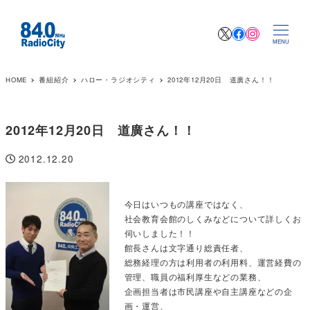
X
Facebook
Instagr
MENU
HOME
番組紹介
ハロー・ラジオシティ
2012年12月20日 道廣さん！！
2012年12月20日 道廣さん！！
2012.12.20
投稿日
今日はいつもの講座ではなく、
社会教育会館のしくみなどについて詳しくお
伺いしました！！
館長さんは文字通り総責任者、
総務経理の方は利用者の利用料、運営経費の
管理、職員の福利厚生などの業務、
企画担当者は市民講座や自主講座などの企
画・運営、