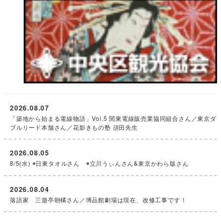
2026.08.07
「築地から始まる電線物語」Vol.5 関東電線販売業協同組合さん／東京ダ
ブルリード本舗さん／花影きもの塾 須田先生
2026.08.05
8/5(水) ◉日東タオルさん ◉立川うぃんさん&東京かわら版さん
2026.08.04
落語家 三遊亭朝橘さん／博品館劇場は現在、改修工事です！